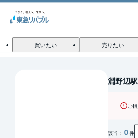
買いたい
売りたい
淵野辺駅
ご指
0
該当：
件