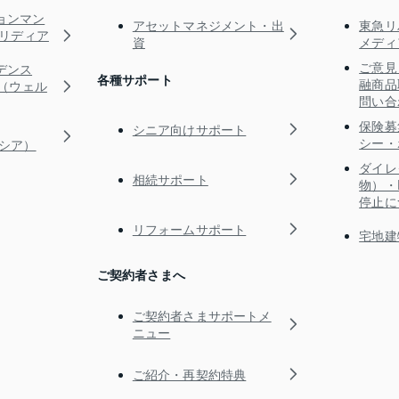
ョンマン
アセットマネジメント・出
東急リ
s（リディア
資
メディ
ご意見
デンス
各種サポート
融商品
RE（ウェル
問い合
保険募
シニア向けサポート
シー・
ガシア）
ダイレ
相続サポート
物）・
停止に
リフォームサポート
宅地建
ご契約者さまへ
ご契約者さまサポートメ
ニュー
ご紹介・再契約特典