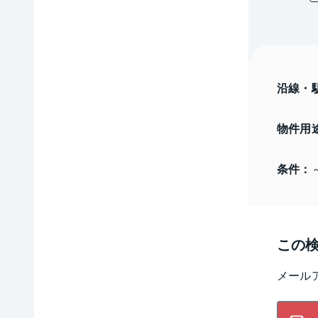
沿線・
物件用
条件：
この
メール