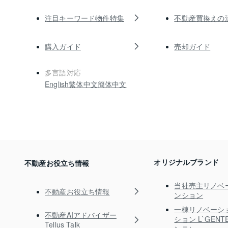
注目キーワード物件特集
不動産買換えの
購入ガイド
売却ガイド
多言語対応
English
繁体中文
簡体中文
オリジナルブランド
不動産お役立ち情報
当社売主リノベ
不動産お役立ち情報
ンション
一棟リノベーシ
不動産AIアドバイザー
ション L`GEN
Tellus Talk