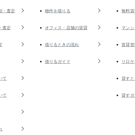
却・査定
物件を借りる
無料賃
・査定
オフィス・店舗の賃貸
マンシ
定
借りるときの流れ
賃貸管
借りるガイド
リロケ
いて
貸すと
いて
貸すガ
れ