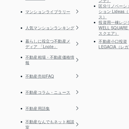
ンテ）
区分リノベーシ
ション Lidea
マンションライブラリー
ス）
投資用一棟レジ
人気マンションランキング
WELL SQUA
スクエア）
暮らしに役立つ不動産メ
不動産小口投資
ディア 「Lnote」
LEGACIA（レ
不動産相場・不動産価格情
報
不動産売却FAQ
不動産コラム・ニュース
不動産用語集
不動産なんでもネット相談
室