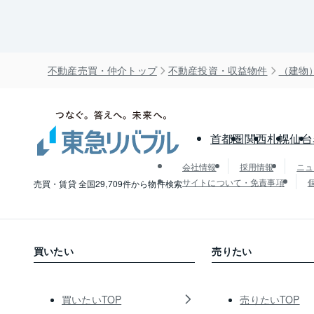
不動産売買・仲介トップ
不動産投資・収益物件
（建物
首都圏
関西
札幌
仙台
会社情報
採用情報
ニュ
サイトについて・免責事項
売買・賃貸 全国29,709件から物件検索
買いたい
売りたい
買いたいTOP
売りたいTOP