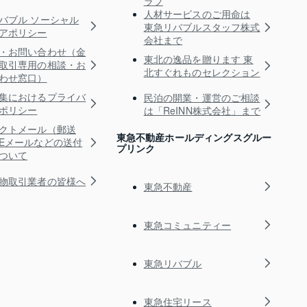
ラブ
人材サービスのご用命は
バブル ソーシャル
東急リバブルスタッフ株式
アポリシー
会社まで
・お問い合わせ（金
東北の逸品を贈ります 東
取引専用の相談・お
北すぐれものセレクション
わせ窓口）
集におけるプライバ
民泊の開業・運営のご相談
ポリシー
は「ReINN株式会社」まで
クトメール（郵送
東急不動産ホールディングスグルー
Eメールなどの送付
プリンク
ついて
物取引業者の皆様へ
東急不動産
東急コミュニティー
東急リバブル
東急住宅リース