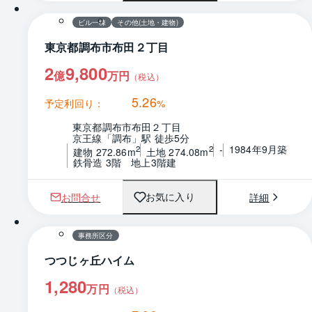
ビル一棟
その他(土地・建物)
東京都調布市布田２丁目
2
9,800
億
万円
（税込）
5.26
予定利回り：
%
東京都調布市布田２丁目
京王線「調布」駅 徒歩5分
-
1984年9月築
2
2
建物 272.86m
土地 274.08m
鉄骨造 3階　地上3階建
お問合せ
詳細
お気に入り
1 / 0
間取り
事務所区分
つつじヶ丘ハイム
1,280
万円
（税込）