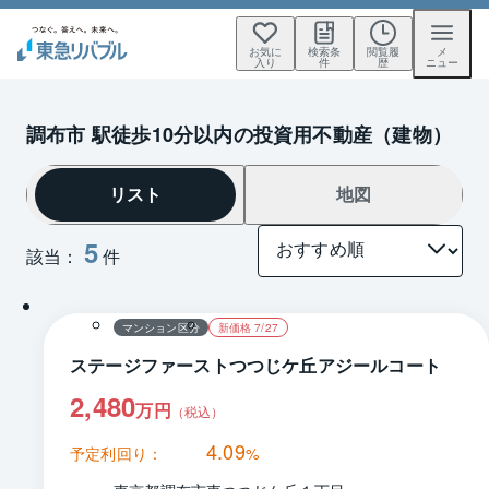
お気に
検索条
閲覧履
メ
入り
件
歴
ニュー
調布市 駅徒歩10分以内の投資用不動産（建物）
リスト
地図
5
該当：
件
1 / 0
間取り
マンション区分
新価格 7/27
ステージファーストつつじケ丘アジールコート
2,480
万円
（税込）
4.09
予定利回り：
%