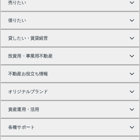
売りたい
買いたいTOP
借りたい
マンションの購入
売りたいTOP
貸したい・賃貸経営
新築・分譲マンションの購入
マンションの売却・査定
借りたいTOP
投資用・事業用不動産
中古マンションの購入
一戸建ての売却・査定
物件を借りる
貸したいTOP
不動産お役立ち情報
一戸建ての購入
土地の売却・査定
オフィス・店舗の賃貸
無料賃料査定
投資用・事業用不動産TOP
オリジナルブランド
新築一戸建ての購入
スピードAI査定
借りるときの流れ
マンション賃料データ
投資用不動産
不動産お役立ち情報
資産運用・活用
中古一戸建ての購入
不動産売却について
借りるガイド
賃貸管理プラン
事業用不動産
不動産AIアドバイザー Tellus Talk
当社売主リノベーションマンション
各種サポート
一棟リノベーションマンション L`GENTE（ルジェン
土地の購入
不動産査定について
リロケーションについて
マンション投資
マンションライブラリー
等価交換事業
テ）