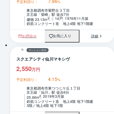
7.96
予定利回り：
%
東京都調布市菊野台３丁目
京王線「柴崎」駅 徒歩7分
-
14戸
1976年11月築
2
建物 23.13m
鉄筋コンクリート造　地上4階 地下1階建
お問合せ
詳細
お気に入り
1 / 0
間取り
マンション区分
スクエアシティ仙川マキシヴ
2,550
万円
4.15
予定利回り：
%
東京都調布市東つつじケ丘１丁目
京王線「仙川」駅 徒歩6分
2019年3月築
2
25.66m
鉄筋コンクリート造　地上4階 地下1階建
3階／地上4階 地下1階