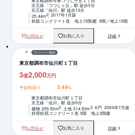
東京都調布市東つつじケ丘１丁目
京王線「つつじヶ丘」駅 徒歩3分
京王線「仙川」駅 徒歩13分
2017年1月築
2
25.44m
鉄筋コンクリート造　地上15階建
9階／地上15階
お問合せ
詳細
お気に入り
1 / 0
間取り
アパート一棟売
東京都調布市仙川町１丁目
3
2,000
億
万円
3.48
予定利回り：
%
東京都調布市仙川町１丁目
京王線「仙川」駅 徒歩5分
6戸
2000年7月築
2
2
建物 255.50m
土地 314.93m
鉄骨鉄筋コンクリート造 3階　地上3階建
お問合せ
詳細
お気に入り
1 / 0
間取り