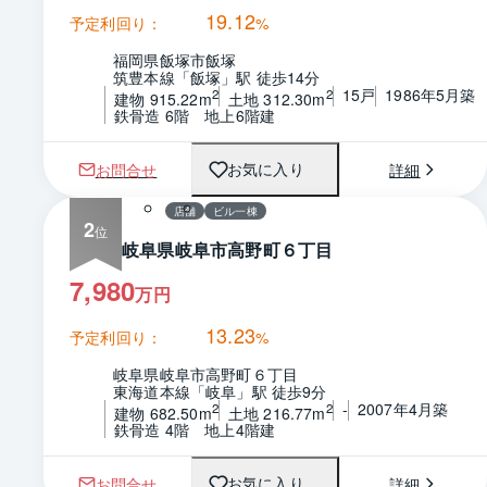
19.12
予定利回り：
%
福岡県飯塚市飯塚
筑豊本線「飯塚」駅 徒歩14分
15戸
1986年5月築
2
2
建物 915.22m
土地 312.30m
鉄骨造 6階　地上6階建
1 / 0
間取り
お問合せ
詳細
お気に入り
店舗
ビル一棟
2
岐阜県岐阜市高野町６丁目
7,980
万円
13.23
予定利回り：
%
岐阜県岐阜市高野町６丁目
東海道本線「岐阜」駅 徒歩9分
-
2007年4月築
2
2
建物 682.50m
土地 216.77m
鉄骨造 4階　地上4階建
1 / 0
お問合せ
詳細
お気に入り