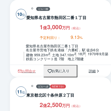
ビル一棟
10
愛知県名古屋市熱田区二番１丁目
1
3,000
億
万円
（税込）
9.13
予定利回り：
%
愛知県名古屋市熱田区二番１丁目
名古屋市営地下鉄名港線「六番町」駅 徒歩6分
18戸
1970年9月築
2
2
建物 959.23m
土地 347.10m
鉄筋コンクリート造 7階　地上7階建
お問合せ
詳細
お気に入り
ビル一棟
NEW 7/31
11
東京都北区十条仲原２丁目
2
2,500
億
万円
（税込）