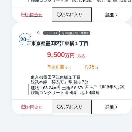
お問合せ
詳細
お気に入り
ビル一棟
その他(土地・建物)
20
東京都墨田区江東橋１丁目
9,500
万円
（税込）
7.08
予定利回り：
%
東京都墨田区江東橋１丁目
総武本線「錦糸町」駅 徒歩7分
4戸
1959年6月築
2
2
建物 168.24m
土地 66.67m
鉄筋コンクリート造 4階　地上4階建
お問合せ
詳細
お気に入り