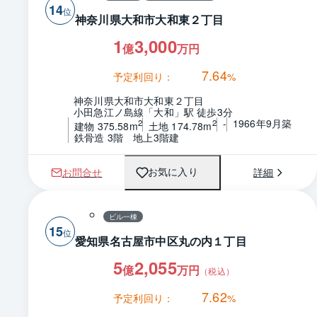
14
神奈川県大和市大和東２丁目
1
3,000
億
万円
7.64
予定利回り：
%
神奈川県大和市大和東２丁目
小田急江ノ島線「大和」駅 徒歩3分
-
1966年9月築
2
2
建物 375.58m
土地 174.78m
鉄骨造 3階　地上3階建
お問合せ
詳細
お気に入り
ビル一棟
15
愛知県名古屋市中区丸の内１丁目
5
2,055
億
万円
（税込）
7.62
予定利回り：
%