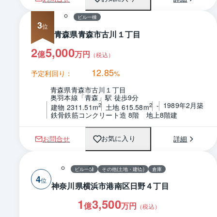
ビル一棟
3
青森県青森市古川１丁目
2
5,000
億
万円
（税込）
12.85
予定利回り：
%
青森県青森市古川１丁目
奥羽本線「青森」駅 徒歩9分
-
1989年2月築
2
2
建物 2311.51m
土地 615.58m
鉄骨鉄筋コンクリート造 8階　地上8階建
お問合せ
詳細
お気に入り
ビル一棟
その他(土地・建物)
倉庫
4
神奈川県横浜市港南区日野４丁目
1
3,500
億
万円
（税込）