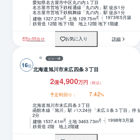
愛知県名古屋市中区丸の内１丁目
名古屋市営地下鉄桜通線「丸の内」駅 徒歩1分
名古屋市営地下鉄鶴舞線「丸の内」駅 徒歩1分
-
1973年5月築
2
2
建物 1327.27m
土地 129.75m
鉄骨造 12階 地下1階　地上12階 地下1階建
お問合せ
詳細
お気に入り
ビル一棟
16
北海道旭川市末広四条３丁目
2
4,900
億
万円
（税込）
7.42
予定利回り：
%
北海道旭川市末広四条３丁目
函館本線「旭川」駅 バス24分「末広３条３丁目」停 
2分
-
1998年3月築
2
2
建物 1537.41m
土地 3463.73m
鉄骨造 2階　地上2階建