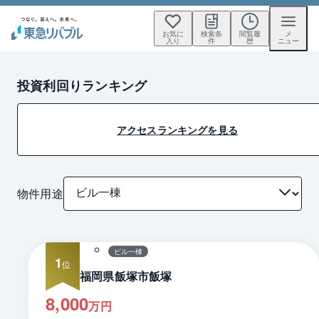
お気に
検索条
閲覧履
メ
入り
件
歴
ニュー
投資利回りランキング
アクセスランキングを見る
物件用途
1 / 0
間取り
ビル一棟
1
福岡県飯塚市飯塚
8,000
万円