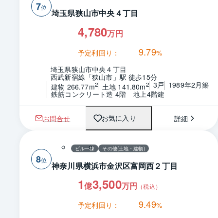
7
埼玉県狭山市中央４丁目
4,780
万円
9.79
予定利回り：
%
埼玉県狭山市中央４丁目
西武新宿線「狭山市」駅 徒歩15分
3戸
1989年2月築
2
2
建物 266.77m
土地 141.80m
鉄筋コンクリート造 4階　地上4階建
お問合せ
詳細
お気に入り
ビル一棟
その他(土地・建物)
8
神奈川県横浜市金沢区富岡西２丁目
1
3,500
億
万円
（税込）
9.49
予定利回り：
%