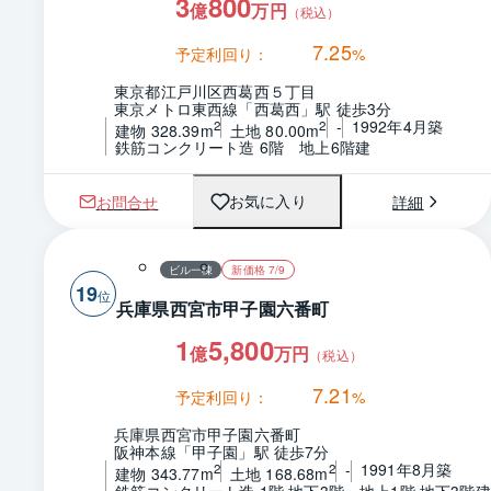
3
800
億
万円
（税込）
7.25
予定利回り：
%
東京都江戸川区西葛西５丁目
東京メトロ東西線「西葛西」駅 徒歩3分
-
1992年4月築
2
2
建物 328.39m
土地 80.00m
鉄筋コンクリート造 6階　地上6階建
お問合せ
詳細
お気に入り
ビル一棟
新価格 7/9
19
兵庫県西宮市甲子園六番町
1
5,800
億
万円
（税込）
7.21
予定利回り：
%
兵庫県西宮市甲子園六番町
阪神本線「甲子園」駅 徒歩7分
-
1991年8月築
2
2
建物 343.77m
土地 168.68m
鉄筋コンクリート造 1階 地下3階　地上1階 地下3階建