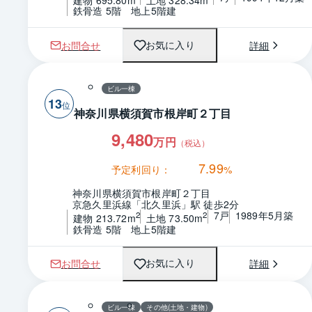
鉄骨造 5階　地上5階建
お問合せ
詳細
お気に入り
ビル一棟
13
神奈川県横須賀市根岸町２丁目
9,480
万円
（税込）
7.99
予定利回り：
%
神奈川県横須賀市根岸町２丁目
京急久里浜線「北久里浜」駅 徒歩2分
7戸
1989年5月築
2
2
建物 213.72m
土地 73.50m
鉄骨造 5階　地上5階建
お問合せ
詳細
お気に入り
ビル一棟
その他(土地・建物)