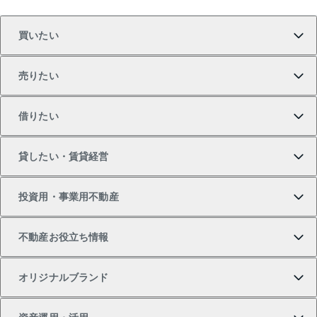
買いたい
売りたい
買いたいTOP
借りたい
マンションの購入
売りたいTOP
貸したい・賃貸経営
新築・分譲マンションの購入
マンションの売却・査定
借りたいTOP
投資用・事業用不動産
中古マンションの購入
一戸建ての売却・査定
物件を借りる
貸したいTOP
不動産お役立ち情報
一戸建ての購入
土地の売却・査定
オフィス・店舗の賃貸
無料賃料査定
投資用・事業用不動産TOP
オリジナルブランド
新築一戸建ての購入
スピードAI査定
借りるときの流れ
マンション賃料データ
投資用不動産
不動産お役立ち情報