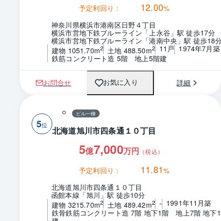
12.00
予定利回り：
%
神奈川県横浜市港南区日野４丁目
横浜市営地下鉄ブルーライン「上永谷」駅 徒歩17分
横浜市営地下鉄ブルーライン「港南中央」駅 徒歩18
11戸
1974年7月築
2
2
建物 1051.70m
土地 488.50m
鉄筋コンクリート造 5階　地上5階建
お問合せ
詳細
お気に入り
ビル一棟
5
北海道旭川市四条通１０丁目
5
7,000
億
万円
（税込）
11.81
予定利回り：
%
北海道旭川市四条通１０丁目
函館本線「旭川」駅 徒歩10分
-
1991年11月築
2
2
建物 3215.70m
土地 489.42m
鉄骨鉄筋コンクリート造 7階 地下1階　地上7階 地下
建