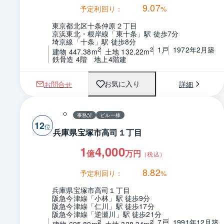
9.07
予定利回り：
%
東京都北区十条仲原２丁目
京浜東北・根岸線「東十条」駅 徒歩7分
埼京線「十条」駅 徒歩8分
1戸
1972年2月築
2
2
建物 447.38m
土地 132.22m
鉄骨造 4階　地上4階建
お問合せ
詳細
お気に入り
事務所
ビル一棟
12
兵庫県宝塚市高司１丁目
1
4,000
億
万円
（税込）
8.82
予定利回り：
%
兵庫県宝塚市高司１丁目
阪急今津線「小林」駅 徒歩9分
阪急今津線「仁川」駅 徒歩17分
阪急今津線「逆瀬川」駅 徒歩21分
7戸
1991年12月築
2
2
建物 695.80m
土地 328.34m