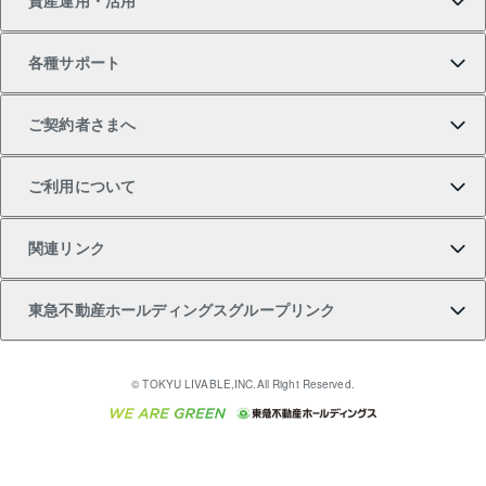
資産運用・活用
中古一戸建ての購入
不動産売却について
借りるガイド
賃貸管理プラン
事業用不動産
不動産AIアドバイザー Tellus Talk
当社売主リノベーションマンション
各種サポート
一棟リノベーションマンション L`GENTE（ルジェン
土地の購入
不動産査定について
リロケーションについて
マンション投資
マンションライブラリー
等価交換事業
テ）
ご契約者さまへ
不動産購入の流れ
売却サービス
貸すときの流れ
投資用マンション
人気マンションランキング
区分リノベーションマンション Lideas（リディアス）
不動産M&A
シニア向けサポート
ご利用について
投資用一棟レジデンスWELL SQUARE（ウェルスクエ
注目キーワード物件特集
不動産売却の流れ
貸すガイド
マンション一棟
暮らしに役立つ不動産メディア 「Lnote」
アセットマネジメント・出資
相続サポート
ご契約者さまサポートメニュー
ア）
関連リンク
購入ガイド
不動産買換えの流れ
アパート経営
不動産相場・不動産価格情報
不動産小口投資 LEGACIA（レガシア）
リフォームサポート
ご紹介・再契約特典
本人確認に関するお客様へのお願い
東急不動産ホールディングスグループリンク
売却ガイド
アパート投資用物件
不動産売却FAQ
入居者様専用-各種ご案内（賃貸）
金融商品取引について
すまいValue
多言語対応
English
繁体中文
簡体中文
これからご結婚される方に東急百貨店のブライダルク
© TOKYU LIVABLE,INC.All Right Reserved.
収益物件
不動産コラム・ニュース
東急こすもす会「こすもすWeb」
東急リバブル ソーシャルメディアポリシー
東急不動産
ラブ
ご意見・お問い合わせ（金融商品取引専用の相談・お
人材サービスのご用命は 東急リバブルスタッフ株式会
ビル購入（ビル一棟）
不動産用語集
東急コミュニティー
問い合わせ窓口）
社まで