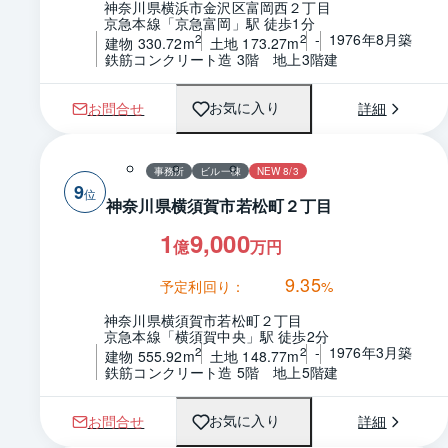
神奈川県横浜市金沢区富岡西２丁目
京急本線「京急富岡」駅 徒歩1分
-
1976年8月築
2
2
建物 330.72m
土地 173.27m
鉄筋コンクリート造 3階　地上3階建
お問合せ
詳細
お気に入り
事務所
ビル一棟
NEW 8/3
9
神奈川県横須賀市若松町２丁目
1
9,000
億
万円
9.35
予定利回り：
%
神奈川県横須賀市若松町２丁目
京急本線「横須賀中央」駅 徒歩2分
-
1976年3月築
2
2
建物 555.92m
土地 148.77m
鉄筋コンクリート造 5階　地上5階建
お問合せ
詳細
お気に入り