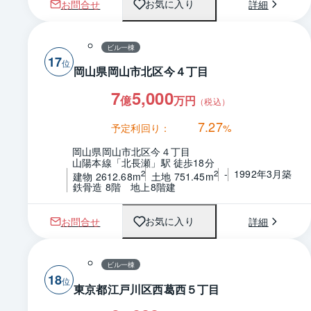
お問合せ
詳細
お気に入り
ビル一棟
17
岡山県岡山市北区今４丁目
7
5,000
億
万円
（税込）
7.27
予定利回り：
%
岡山県岡山市北区今４丁目
山陽本線「北長瀬」駅 徒歩18分
-
1992年3月築
2
2
建物 2612.68m
土地 751.45m
鉄骨造 8階　地上8階建
お問合せ
詳細
お気に入り
ビル一棟
18
東京都江戸川区西葛西５丁目