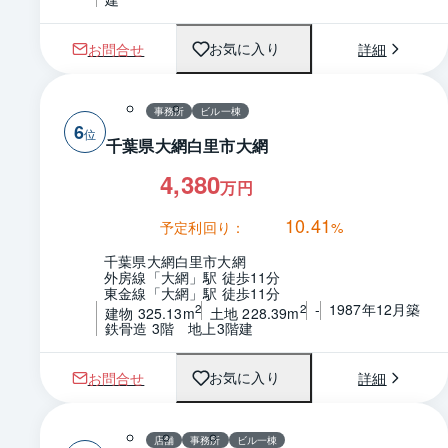
お問合せ
詳細
お気に入り
事務所
ビル一棟
6
千葉県大網白里市大網
4,380
万円
10.41
予定利回り：
%
千葉県大網白里市大網
外房線「大網」駅 徒歩11分
東金線「大網」駅 徒歩11分
-
1987年12月築
2
2
建物 325.13m
土地 228.39m
鉄骨造 3階　地上3階建
お問合せ
詳細
お気に入り
店舗
事務所
ビル一棟