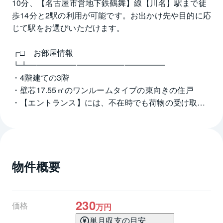
10分、【名古屋市営地下鉄鶴舞】線【川名】駅まで徒
歩14分と2駅の利用が可能です。お出かけ先や目的に応
じて駅をお選びいただけます。
┏□　お部屋情報
┗┻━━━━━━━━━━━━━━━━━
・4階建ての3階
・壁芯17.55㎡のワンルームタイプの東向きの住戸
・【エントランス】には、不在時でも荷物の受け取り
が可能な宅配ボックスが設置されています。
・昭和60年11月築の【株式会社マルコー】旧分譲のマ
ンションです。
物件概要
┏□　ライフインフォメーション
┗┻━━━━━━━━━━━━━━━━━
・ナフコトミダ 春岡店　徒歩7分(約560m)
・ヤマナカ 安田店　徒歩13分(約970m)
230
価格
万円
・ドラックスギヤマ 春岡通店　徒歩5分(約380m)
単月収支の目安