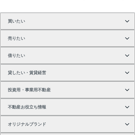
買いたい
売りたい
買いたいTOP
借りたい
マンションの購入
売りたいTOP
貸したい・賃貸経営
新築・分譲マンションの購入
マンションの売却・査定
借りたいTOP
投資用・事業用不動産
中古マンションの購入
一戸建ての売却・査定
物件を借りる
貸したいTOP
不動産お役立ち情報
一戸建ての購入
土地の売却・査定
オフィス・店舗の賃貸
無料賃料査定
投資用・事業用不動産TOP
オリジナルブランド
新築一戸建ての購入
スピードAI査定
借りるときの流れ
マンション賃料データ
投資用不動産
不動産お役立ち情報