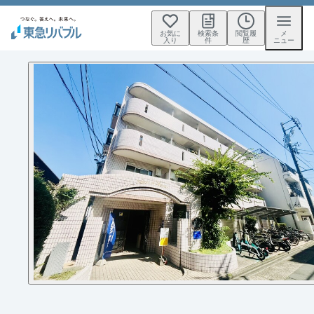
お気に
検索条
閲覧履
メ
入り
件
歴
ニュー