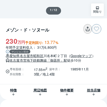
1 / 12
間取り
メゾン・ド・ソヌール
230
13.77
万円
予定利回り:
%
年間予定賃料収入： 31万6,800円
マンション区分
愛知県
名古屋市昭和区
川名本町２丁目
（
Googleマップ
）
名古屋市営地下鉄鶴舞線
「御器所」駅
徒歩10分
2
1985年11月
専有面積
：
築年月
：
17.55m
3階／地上4階
所在階数
：
特徴
周辺地図
物件概要
担当店舗