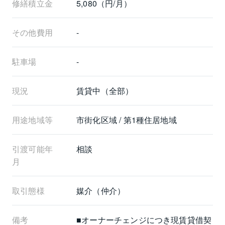
修繕積立金
5,080（円/月）
その他費用
-
駐車場
-
現況
賃貸中（全部）
用途地域等
市街化区域 / 第1種住居地域
引渡可能年
相談
月
取引態様
媒介（仲介）
備考
■オーナーチェンジにつき現賃貸借契