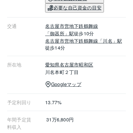
・ファミリーマート 昭和塩付通一丁目店　徒歩5分(約
必要な自己資金の目安
340m)
・ファミリマート　昭和塩付通三丁目店　徒歩7分(約
560m)
交通
名古屋市営地下鉄鶴舞線
・
「御器所」駅
徒歩10分
名古屋市営地下鉄鶴舞線
「川名」駅
■オーナーチェンジにつき現賃貸借契約の引継が条件で
徒歩14分
す。
①年間予定賃料収入は、満室時における1年間の予定賃
所在地
愛知県
名古屋市昭和区
料収入です。
川名本町２丁目
②予定利回りは、年間予定賃料収入当該不動産取得対
価に対する割合です。
Googleマップ
③当社は、予定賃料収入が確実に得られることを保証
するものではありません。
予定利回り
13.77%
④予定利回りは、公租公課・共益費その他当該物件を
維持するために必要な費用の控除前のものです
年間予定賃
 31万6,800円
料収入
お気軽に担当「安藤」(080-7141-5081)までお問い合わ