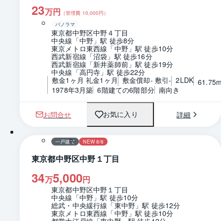
23
万円
（管理費
10,000
円）
パノラマ
東京都中野区中野４丁目
中央線「中野」駅 徒歩8分
東京メトロ東西線「中野」駅 徒歩10分
西武新宿線「沼袋」駅 徒歩16分
西武新宿線「新井薬師前」駅 徒歩19分
中央線「高円寺」駅 徒歩22分
敷金1ヶ月 礼金1ヶ月
敷金償却- 敷引-
2LDK
61.75
1978年3月築
6階建ての6階部分
南向き
お問合せ
詳細
お気に入り
1 / 0
間取り
一戸建て
NEW 8/8
東京都中野区中野１丁目
34
5,000
万
円
東京都中野区中野１丁目
中央線「中野」駅 徒歩10分
総武・中央緩行線「東中野」駅 徒歩12分
東京メトロ東西線「中野」駅 徒歩10分
都営大江戸線「東中野」駅 徒歩12分