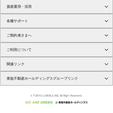
資産運用・活用
中古一戸建ての購入
不動産売却について
借りるガイド
賃貸管理プラン
事業用不動産
不動産AIアドバイザー Tellus Talk
当社売主リノベーションマンション
各種サポート
一棟リノベーションマンション L`GENTE（ルジェン
土地の購入
不動産査定について
リロケーションについて
マンション投資
マンションライブラリー
等価交換事業
テ）
ご契約者さまへ
不動産購入の流れ
売却サービス
貸すときの流れ
投資用マンション
人気マンションランキング
区分リノベーションマンション Lideas（リディアス）
不動産M&A
シニア向けサポート
ご利用について
投資用一棟レジデンスWELL SQUARE（ウェルスクエ
注目キーワード物件特集
不動産売却の流れ
貸すガイド
マンション一棟
暮らしに役立つ不動産メディア 「Lnote」
アセットマネジメント・出資
相続サポート
ご契約者さまサポートメニュー
ア）
関連リンク
購入ガイド
不動産買換えの流れ
アパート経営
不動産相場・不動産価格情報
不動産小口投資 LEGACIA（レガシア）
リフォームサポート
ご紹介・再契約特典
本人確認に関するお客様へのお願い
東急不動産ホールディングスグループリンク
売却ガイド
アパート投資用物件
不動産売却FAQ
入居者様専用-各種ご案内（賃貸）
金融商品取引について
すまいValue
多言語対応
English
繁体中文
簡体中文
これからご結婚される方に東急百貨店のブライダルク
© TOKYU LIVABLE,INC.All Right Reserved.
収益物件
不動産コラム・ニュース
東急こすもす会「こすもすWeb」
東急リバブル ソーシャルメディアポリシー
東急不動産
ラブ
ご意見・お問い合わせ（金融商品取引専用の相談・お
人材サービスのご用命は 東急リバブルスタッフ株式会
ビル購入（ビル一棟）
不動産用語集
東急コミュニティー