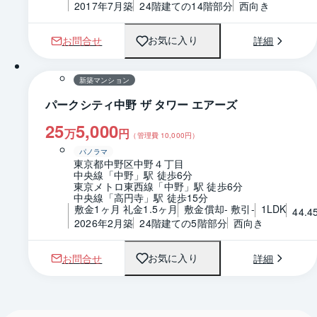
2017年7月築
24階建ての14階部分
西向き
お問合せ
詳細
お気に入り
1 / 0
間取り
新築マンション
パークシティ中野 ザ タワー エアーズ
25
5,000
万
円
（管理費
10,000
円）
パノラマ
東京都中野区中野４丁目
中央線「中野」駅 徒歩6分
東京メトロ東西線「中野」駅 徒歩6分
中央線「高円寺」駅 徒歩15分
敷金1ヶ月 礼金1.5ヶ月
敷金償却- 敷引-
1LDK
44.4
2026年2月築
24階建ての5階部分
西向き
お問合せ
詳細
お気に入り