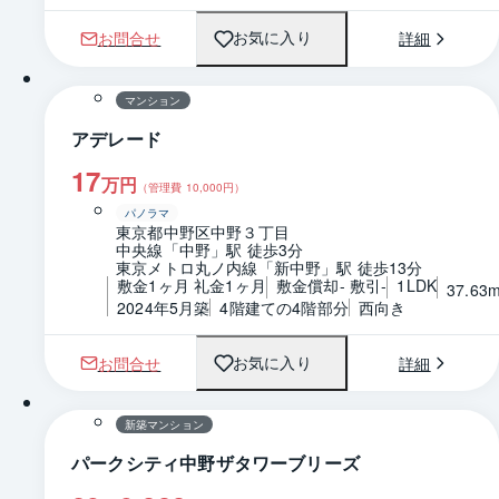
お問合せ
詳細
お気に入り
1 / 0
間取り
マンション
アデレード
17
万円
（管理費
10,000
円）
パノラマ
東京都中野区中野３丁目
中央線「中野」駅 徒歩3分
東京メトロ丸ノ内線「新中野」駅 徒歩13分
敷金1ヶ月 礼金1ヶ月
敷金償却- 敷引-
1LDK
37.63
2024年5月築
4階建ての4階部分
西向き
お問合せ
詳細
お気に入り
1 / 0
間取り
新築マンション
パークシティ中野ザタワーブリーズ