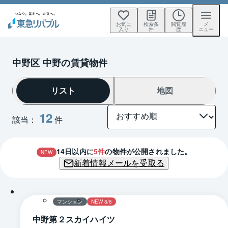
お気に
検索条
閲覧履
メ
入り
件
歴
ニュー
中野区 中野の賃貸物件
リスト
地図
12
該当：
件
14
日以内に
5
件
の物件が公開されました。
NEW
新着情報メールを受取る
1 / 0
間取り
マンション
NEW 8/6
中野第２スカイハイツ