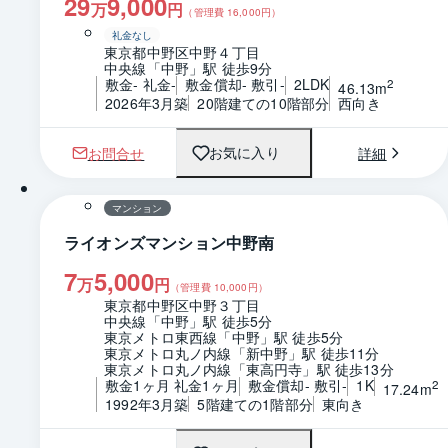
29
9,000
万
円
（管理費
16,000
円）
礼金なし
東京都中野区中野４丁目
中央線「中野」駅 徒歩9分
敷金- 礼金-
敷金償却- 敷引-
2LDK
2
46.13m
2026年3月築
20階建ての10階部分
西向き
お問合せ
詳細
お気に入り
1 / 0
間取り
マンション
ライオンズマンション中野南
7
5,000
万
円
（管理費
10,000
円）
東京都中野区中野３丁目
中央線「中野」駅 徒歩5分
東京メトロ東西線「中野」駅 徒歩5分
東京メトロ丸ノ内線「新中野」駅 徒歩11分
東京メトロ丸ノ内線「東高円寺」駅 徒歩13分
敷金1ヶ月 礼金1ヶ月
敷金償却- 敷引-
1K
2
17.24m
1992年3月築
5階建ての1階部分
東向き