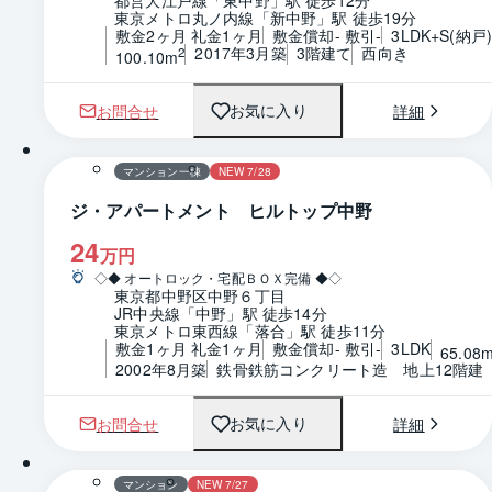
東京メトロ丸ノ内線「新中野」駅 徒歩19分
敷金2ヶ月 礼金1ヶ月
敷金償却- 敷引-
3LDK+S(納戸
2017年3月築
3階建て
西向き
2
100.10m
お問合せ
詳細
お気に入り
1 / 0
マンション一棟
NEW 7/28
ジ・アパートメント ヒルトップ中野
24
万円
◇◆ オートロック・宅配ＢＯＸ完備 ◆◇
東京都中野区中野６丁目
JR中央線「中野」駅 徒歩14分
東京メトロ東西線「落合」駅 徒歩11分
敷金1ヶ月 礼金1ヶ月
敷金償却- 敷引-
3LDK
65.08
2002年8月築
鉄骨鉄筋コンクリート造　地上12階建
お問合せ
詳細
お気に入り
1 / 0
間取り
マンション
NEW 7/27