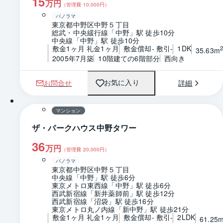
15
万円
（管理費
10,000
円）
パノラマ
東京都中野区中野５丁目
総武・中央緩行線「中野」駅 徒歩10分
中央線「中野」駅 徒歩10分
敷金1ヶ月 礼金1ヶ月
敷金償却- 敷引-
1DK
35.63m
2005年7月築
10階建ての6階部分
西向き
お問合せ
詳細
お気に入り
1 / 0
間取り
マンション
ザ・パークハウス中野タワー
36
万円
（管理費
20,000
円）
パノラマ
東京都中野区中野５丁目
中央線「中野」駅 徒歩6分
東京メトロ東西線「中野」駅 徒歩6分
西武新宿線「新井薬師前」駅 徒歩12分
西武新宿線「沼袋」駅 徒歩16分
東京メトロ丸ノ内線「新中野」駅 徒歩21分
敷金1ヶ月 礼金1ヶ月
敷金償却- 敷引-
2LDK
61.25