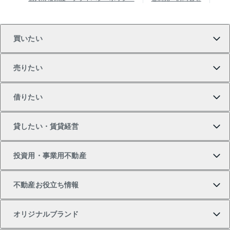
買いたい
売りたい
買いたいTOP
借りたい
マンションの購入
売りたいTOP
貸したい・賃貸経営
新築・分譲マンションの購入
マンションの売却・査定
借りたいTOP
投資用・事業用不動産
中古マンションの購入
一戸建ての売却・査定
物件を借りる
貸したいTOP
不動産お役立ち情報
一戸建ての購入
土地の売却・査定
オフィス・店舗の賃貸
無料賃料査定
投資用・事業用不動産TOP
オリジナルブランド
新築一戸建ての購入
スピードAI査定
借りるときの流れ
マンション賃料データ
投資用不動産
不動産お役立ち情報