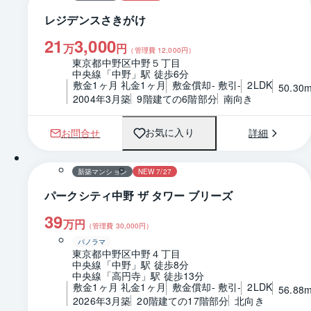
レジデンスさきがけ
21
3,000
万
円
（管理費
12,000
円）
東京都中野区中野５丁目
中央線「中野」駅 徒歩6分
敷金1ヶ月 礼金1ヶ月
敷金償却- 敷引-
2LDK
50.30
2004年3月築
9階建ての6階部分
南向き
お問合せ
詳細
お気に入り
1 / 0
間取り
新築マンション
NEW 7/27
パークシティ中野 ザ タワー ブリーズ
39
万円
（管理費
30,000
円）
パノラマ
東京都中野区中野４丁目
中央線「中野」駅 徒歩8分
中央線「高円寺」駅 徒歩13分
敷金1ヶ月 礼金1ヶ月
敷金償却- 敷引-
2LDK
56.88
2026年3月築
20階建ての17階部分
北向き