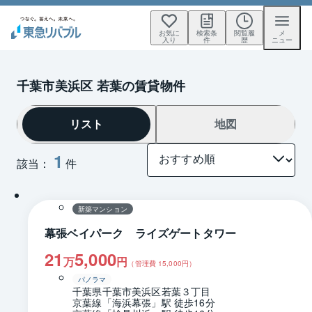
お気に
検索条
閲覧履
メ
入り
件
歴
ニュー
千葉市美浜区 若葉の賃貸物件
リスト
地図
1
該当：
件
1 / 0
間取り
新築マンション
幕張ベイパーク ライズゲートタワー
21
5,000
万
円
（管理費
15,000
円）
パノラマ
千葉県千葉市美浜区若葉３丁目
京葉線「海浜幕張」駅 徒歩16分