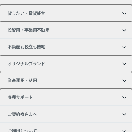
マンションの購入
売りたいTOP
貸したい・賃貸経営
新築・分譲マンションの購入
マンションの売却・査定
借りたいTOP
投資用・事業用不動産
中古マンションの購入
一戸建ての売却・査定
物件を借りる
貸したいTOP
不動産お役立ち情報
一戸建ての購入
土地の売却・査定
オフィス・店舗の賃貸
無料賃料査定
投資用・事業用不動産TOP
オリジナルブランド
新築一戸建ての購入
スピードAI査定
借りるときの流れ
マンション賃料データ
投資用不動産
不動産お役立ち情報
資産運用・活用
中古一戸建ての購入
不動産売却について
借りるガイド
賃貸管理プラン
事業用不動産
不動産AIアドバイザー Tellus Talk
当社売主リノベーションマンション
各種サポート
一棟リノベーションマンション L`GENTE（ルジェン
土地の購入
不動産査定について
リロケーションについて
マンション投資
マンションライブラリー
等価交換事業
テ）
ご契約者さまへ
不動産購入の流れ
売却サービス
貸すときの流れ
投資用マンション
人気マンションランキング
区分リノベーションマンション Lideas（リディアス）
不動産M&A
シニア向けサポート
ご利用について