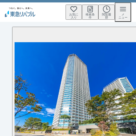
お気に
検索条
閲覧履
メ
入り
件
歴
ニュー