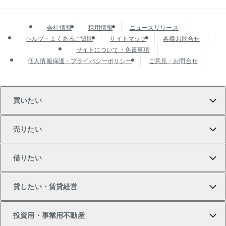
会社情報
採用情報
ニュースリリース
ヘルプ・よくあるご質問
サイトマップ
各種お問合せ
サイトについて・免責事項
個人情報保護・プライバシーポリシー
ご意見・お問合せ
買いたい
売りたい
買いたいTOP
借りたい
マンションの購入
売りたいTOP
貸したい・賃貸経営
新築・分譲マンションの購入
マンションの売却・査定
借りたいTOP
投資用・事業用不動産
中古マンションの購入
一戸建ての売却・査定
物件を借りる
貸したいTOP