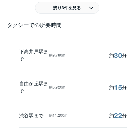
残り3件を見る
タクシーでの所要時間
下高井戸駅ま
30
約
分
約9,780m
で
自由が丘駅ま
15
約
分
約5,920m
で
22
渋谷駅まで
約
分
約11,200m