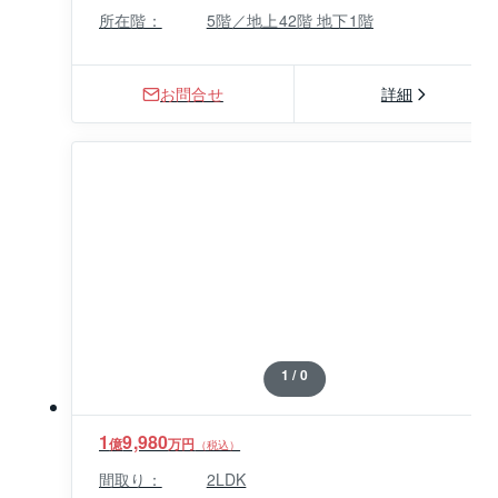
エレベーターホールから住戸へのアプローチはプライ
所在階：
5階／地上42階 地下1階
バシーに配慮した空中歩廊スタイルとなっておりま
す。（総戸数：34戸、6階建、2010年5月築）

お問合せ
詳細
※掲載中の物件写真はタワーイーストです。
1 / 0
1
9,980
億
万円
（税込）
間取り：
2LDK