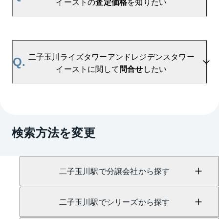
イーストの
査定価格
を知りたい
算出した数値です。ご希望の広さに合わせてご確認
いただけますので、平米数選択もご活用ください。
A.
二子玉川ライズタワーアンドレジデンスタワーイー
ストの無料売却査定は
お問い合わせフォーム
よりお
二子玉川ライズタワーアンドレジデンスタワー
Q.
問い合わせください。
イーストに関して
問合せ
したい
マンションAI査定では、ご所有マンションの推定価
格をAIがすぐにスピード査定いたします。
→
AI査定はこちら
A.
売買に関するお問い合わせは、
二子玉川センター
（TEL：0120-938-291）
検索方法を変更
賃貸に関するお問い合わせは、
二子玉川センター
（TEL：0800-170-7039）
にて承っております。
二子玉川駅で分譲会社から探す
二子玉川駅でシリーズから探す