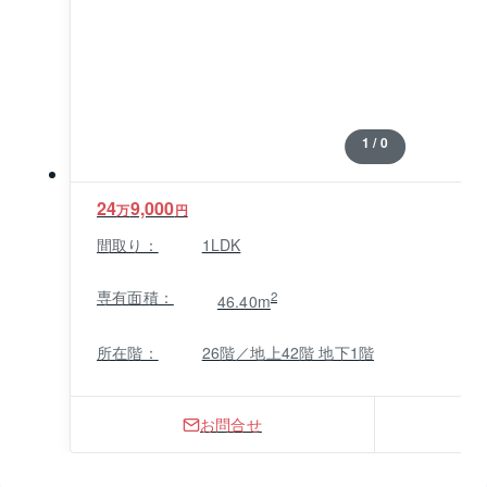
1 / 0
24
9,000
万
円
間取り：
1LDK
専有面積：
2
46.40m
所在階：
26階／地上42階 地下1階
お問合せ