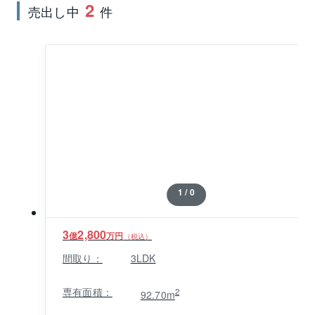
多摩川、富士山や都心方向を望む様々なタイプのお部
2
売出し中
件
屋がございます。エレベーターホールから住戸へのア
プローチは落ち着きのある内廊下スタイルとなってい
ます。（総戸数：283戸、28階建、2010年3月築）

■「タワーセントラル」は２８階建ての免震構造であ
り、多摩川、富士山や都心方向を望む様々なタイプの
お部屋がございます。エレベーターホールから住戸へ
のアプローチは落ち着きのある内廊下スタイルとなっ
ています。（総戸数：292戸、28階建、2010年3月築）

■「レジデンスアクア」は６階建ての低層マンションで
あり、多摩川、富士山方向を望む７０～８０㎡台の
1 / 0
ファミリータイプのお部屋がございます。エレベー
ターホールから住戸へのアプローチはプライバシーに
配慮した空中歩廊スタイルとなっております。（総戸
3
2,800
億
万円
（税込）
数：29戸、6階建、2010年5月築）

間取り：
3LDK
■「レジデンスフォレスト」は６階建ての低層マンショ
ンであり、全戸南東向き、都市計画公園を望む７０～
専有面積：
2
92.70m
８１㎡台のファミリータイプのお部屋がございます。