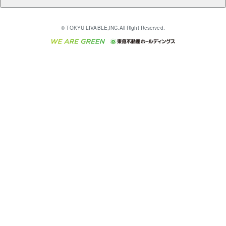
売却ガイド
アパート投資用物件
不動産売却FAQ
入居者様専用-各種ご案内（賃貸）
金融商品取引について
すまいValue
多言語対応
English
繁体中文
簡体中文
これからご結婚される方に東急百貨店のブライダルク
© TOKYU LIVABLE,INC.All Right Reserved.
収益物件
不動産コラム・ニュース
東急こすもす会「こすもすWeb」
東急リバブル ソーシャルメディアポリシー
東急不動産
ラブ
ご意見・お問い合わせ（金融商品取引専用の相談・お
人材サービスのご用命は 東急リバブルスタッフ株式会
ビル購入（ビル一棟）
不動産用語集
東急コミュニティー
問い合わせ窓口）
社まで
投資用不動産の売却査定
不動産なんでもネット相談室
保険募集におけるプライバシー・ポリシー
東北の逸品を贈ります 東北すぐれものセレクション
東急リバブル
ダイレクトメール（郵送物）・Eメールなどの送付停
事業用不動産の売却査定
住まいの税金
民泊の開業・運営のご相談は「ReINN株式会社」まで
東急住宅リース
止について
海外不動産
物件一括検索（購入＆賃貸）
宅地建物取引業者の皆様へ
学生情報センター（ナジック）
グループの一覧をもっと見る