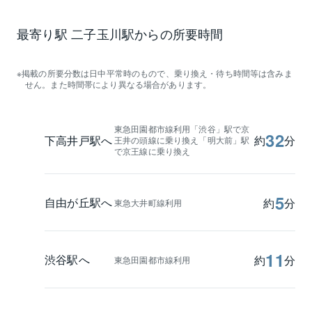
最寄り駅 二子玉川駅からの所要時間
掲載の所要分数は日中平常時のもので、乗り換え・待ち時間等は含みま
せん。また時間帯により異なる場合があります。
東急田園都市線利用「渋谷」駅で京
32
下高井戸駅へ
約
分
王井の頭線に乗り換え「明大前」駅
で京王線に乗り換え
5
自由が丘駅へ
約
分
東急大井町線利用
11
渋谷駅へ
約
分
東急田園都市線利用