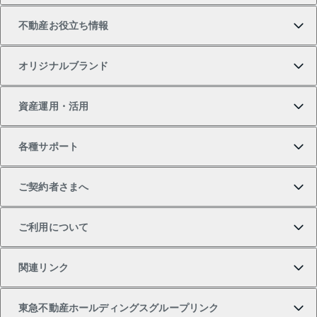
不動産お役立ち情報
一戸建ての購入
土地の売却・査定
オフィス・店舗の賃貸
無料賃料査定
投資用・事業用不動産TOP
オリジナルブランド
新築一戸建ての購入
スピードAI査定
借りるときの流れ
マンション賃料データ
投資用不動産
不動産お役立ち情報
資産運用・活用
中古一戸建ての購入
不動産売却について
借りるガイド
賃貸管理プラン
事業用不動産
不動産AIアドバイザー Tellus Talk
当社売主リノベーションマンション
各種サポート
一棟リノベーションマンション L`GENTE（ルジェン
土地の購入
不動産査定について
リロケーションについて
マンション投資
マンションライブラリー
等価交換事業
テ）
ご契約者さまへ
不動産購入の流れ
売却サービス
貸すときの流れ
投資用マンション
人気マンションランキング
区分リノベーションマンション Lideas（リディアス）
不動産M&A
シニア向けサポート
ご利用について
投資用一棟レジデンスWELL SQUARE（ウェルスクエ
注目キーワード物件特集
不動産売却の流れ
貸すガイド
マンション一棟
暮らしに役立つ不動産メディア 「Lnote」
アセットマネジメント・出資
相続サポート
ご契約者さまサポートメニュー
ア）
関連リンク
購入ガイド
不動産買換えの流れ
アパート経営
不動産相場・不動産価格情報
不動産小口投資 LEGACIA（レガシア）
リフォームサポート
ご紹介・再契約特典
本人確認に関するお客様へのお願い
東急不動産ホールディングスグループリンク