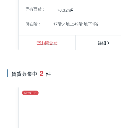
専有面積：
2
70.32m
所在階：
17階／地上42階 地下1階
お問合せ
詳細
2
賃貸募集中
件
NEW 8/3