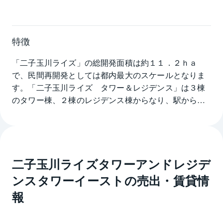
特徴
「二子玉川ライズ」の総開発面積は約１１．２ｈａ
で、民間再開発としては都内最大のスケールとなりま
す。「二子玉川ライズ　タワー＆レジデンス」は３棟
のタワー棟、２棟のレジデンス棟からなり、駅からは
クルマの通らない歩行者専用通路「リボンストリー
ト」によるアプローチとなっております。

【各棟のご紹介】

■「タワーイースト」は４２階建ての免震構造であり、
二子玉川ライズタワーアンドレジデ
多摩川、富士山や都心方向を望む様々なタイプのお部
屋がございます。エレベーターホールから住戸へのア
ンスタワーイースト
の売出・賃貸情
プローチは落ち着きのある内廊下スタイルとなってい
報
ます。（総戸数：395戸、42階建、2010年5月築）

■「タワーウエスト」は２８階建ての免震構造であり、