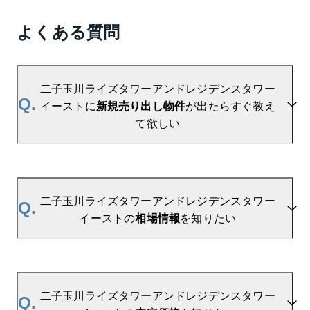
よくある質問
二子玉川ライズタワーアンドレジデンスタワー
Q.
イーストに
新規売り出し物件
が出たらすぐ教え
て欲しい
A.
当サイトには、
「売り出されたら教えて」
リクエス
ト機能がございます。お気に入りのマンションをご
二子玉川ライズタワーアンドレジデンスタワー
Q.
登録いただきますと、新着情報をいち早くお届けし
イーストの
相場情報
を知りたい
ます。
ご登録はこちら→
二子玉川ライズタワーアンドレジデンスタワーイー
A.
参考相場価格、参考相場賃料
を掲載しております。
ストの新着登録
二子玉川ライズタワーアンドレジデンスタワーイー
二子玉川ライズタワーアンドレジデンスタワー
Q.
ストの過去の販売事例や、周辺の販売実績からAIが