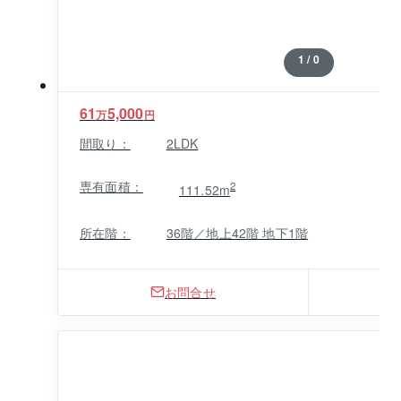
1 / 0
61
5,000
万
円
間取り：
2LDK
専有面積：
2
111.52m
所在階：
36階／地上42階 地下1階
お問合せ