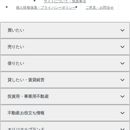
サイトについて・免責事項
個人情報保護・プライバシーポリシー
ご意見・お問合せ
買いたい
売りたい
買いたいTOP
借りたい
マンションの購入
売りたいTOP
貸したい・賃貸経営
新築・分譲マンションの購入
マンションの売却・査定
借りたいTOP
投資用・事業用不動産
中古マンションの購入
一戸建ての売却・査定
物件を借りる
貸したいTOP
不動産お役立ち情報
一戸建ての購入
土地の売却・査定
オフィス・店舗の賃貸
無料賃料査定
投資用・事業用不動産TOP
オリジナルブランド