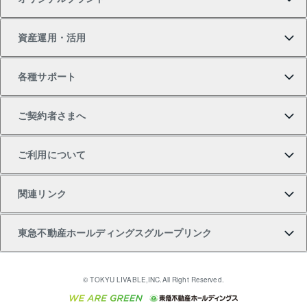
新築一戸建ての購入
スピードAI査定
借りるときの流れ
マンション賃料データ
投資用不動産
不動産お役立ち情報
資産運用・活用
中古一戸建ての購入
不動産売却について
借りるガイド
賃貸管理プラン
事業用不動産
不動産AIアドバイザー Tellus Talk
当社売主リノベーションマンション
各種サポート
一棟リノベーションマンション L`GENTE（ルジェン
土地の購入
不動産査定について
リロケーションについて
マンション投資
マンションライブラリー
等価交換事業
テ）
ご契約者さまへ
不動産購入の流れ
売却サービス
貸すときの流れ
投資用マンション
人気マンションランキング
区分リノベーションマンション Lideas（リディアス）
不動産M&A
シニア向けサポート
ご利用について
投資用一棟レジデンスWELL SQUARE（ウェルスクエ
注目キーワード物件特集
不動産売却の流れ
貸すガイド
マンション一棟
暮らしに役立つ不動産メディア 「Lnote」
アセットマネジメント・出資
相続サポート
ご契約者さまサポートメニュー
ア）
関連リンク
購入ガイド
不動産買換えの流れ
アパート経営
不動産相場・不動産価格情報
不動産小口投資 LEGACIA（レガシア）
リフォームサポート
ご紹介・再契約特典
本人確認に関するお客様へのお願い
東急不動産ホールディングスグループリンク
売却ガイド
アパート投資用物件
不動産売却FAQ
入居者様専用-各種ご案内（賃貸）
金融商品取引について
すまいValue
多言語対応
English
繁体中文
簡体中文
これからご結婚される方に東急百貨店のブライダルク
© TOKYU LIVABLE,INC.All Right Reserved.
収益物件
不動産コラム・ニュース
東急こすもす会「こすもすWeb」
東急リバブル ソーシャルメディアポリシー
東急不動産
ラブ