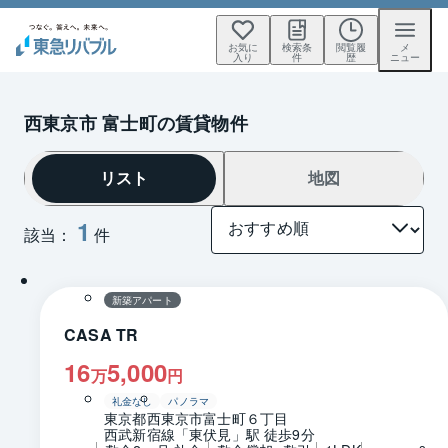
お気に
検索条
閲覧履
メ
入り
件
歴
ニュー
西東京市 富士町の賃貸物件
リスト
地図
1
該当：
件
1 / 0
間取り
新築アパート
CASA TR
16
5,000
万
円
礼金なし
パノラマ
東京都西東京市富士町６丁目
西武新宿線「東伏見」駅 徒歩9分