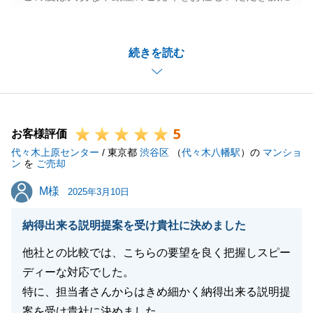
ありがとうございました。
I様にご協力いただき、無事にお取引を終えることが
続きを読む
出来ました。
改めまして御礼申し上げます。
いただいたお言葉を忘れずに精進してまいります。
5
お客様評価
代々木上原センター
/ 東京都
渋谷区
（
代々木八幡駅
）の
マンショ
閉じる
ン
を
ご売却
M様
M様
2025年3月10日
納得出来る説明提案を受け貴社に決めました
他社との比較では、こちらの要望を良く把握しスピー
ディーな対応でした。
特に、担当者さんからはきめ細かく納得出来る説明提
案を受け貴社に決めました。