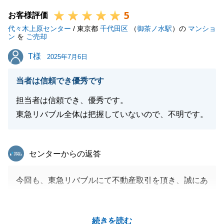
今後ともどうぞよろしくお願いいたします。
5
お客様評価
代々木上原センター
/ 東京都
千代田区
（
御茶ノ水駅
）の
マンショ
ン
を
ご売却
閉じる
T様
T様
2025年7月6日
当者は信頼でき優秀です
担当者は信頼でき、優秀です。
東急リバブル全体は把握していないので、不明です。
東急リバブル
センターからの返答
今回も、東急リバブルにて不動産取引を頂き、誠にあ
りがとうございます。
また、いつもT様には、多大なご尽力を頂き、今回の
続きを読む
お取引もスムーズかつ無事にお取引が完了出来ました