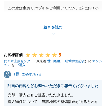
この度は東急リバブルをご利用いただき、誠にありが
とうございました。
T様にご協力いただき、無事にお取引を終えることが
続きを読む
出来ました。
改めまして御礼申し上げます。
またお力になれることがございましたら、ご相談いた
だけますと幸いです。
5
今後ともどうぞよろしくお願いいたします。
お客様評価
代々木上原センター
/ 東京都
世田谷区
（
成城学園前駅
）の
マンシ
ョン
を
ご購入
T様
T様
2025年7月7日
閉じる
計画の内容などお調べいただきご報告くださいました
売却、購入ともご担当いただきました。
購入物件について、当該地域の整備計画があるとわか