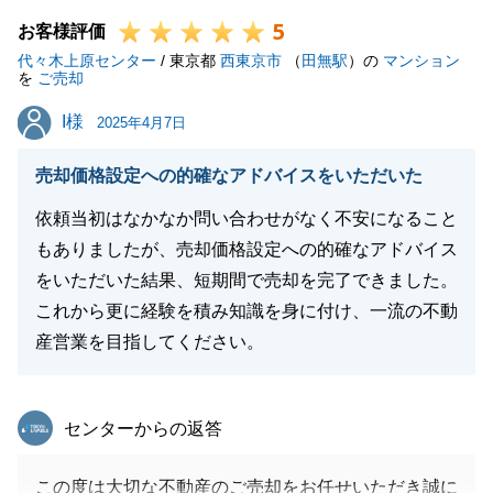
5
お客様評価
代々木上原センター
/ 東京都
西東京市
（
田無駅
）の
マンション
閉じる
を
ご売却
I様
I様
2025年4月7日
売却価格設定への的確なアドバイスをいただいた
依頼当初はなかなか問い合わせがなく不安になること
もありましたが、売却価格設定への的確なアドバイス
をいただいた結果、短期間で売却を完了できました。
これから更に経験を積み知識を身に付け、一流の不動
産営業を目指してください。
東急リバブル
センターからの返答
この度は大切な不動産のご売却をお任せいただき誠に