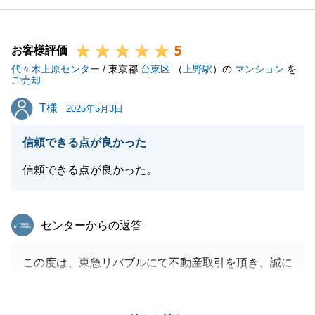
非ご相談下さい。
M様の益々のご多幸を心よりお祈り申し上げます。
5
お客様評価
代々木上原センター
/ 東京都
台東区
（
上野駅
）の
マンション
を
ご売却
閉じる
T様
T様
2025年5月3日
信頼できる点が良かった
信頼できる点が良かった。
東急リバブル
センターからの返答
この度は、東急リバブルにて不動産取引を頂き、誠に
ありがとうございます。
また、T様には、いつも多大なご尽力を頂き、今回の