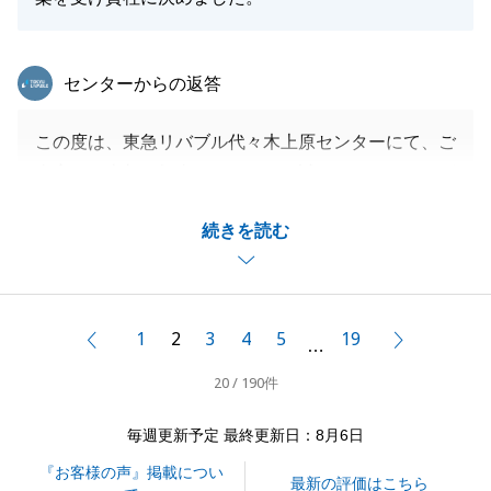
東急リバブル
センターからの返答
この度は、東急リバブル代々木上原センターにて、ご
自宅のご売却を担当させて頂き、誠にありがとうござ
いました。
続きを読む
こちらの対応についてご満足して頂けたとの事で、大
変嬉しく思います。
今後も変わらず心がけて行動してまいりますので、よ
ろしくお願い申し上げます。
1
2
3
4
5
19
前へ
次へ
…
20 / 190件
閉じる
毎週更新予定 最終更新日：8月6日
『お客様の声』掲載につい
最新の評価はこちら