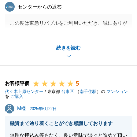
東急リバブル
センターからの返答
この度は東急リバブルをご利用いただき、誠にありが
とうございました。
住宅ローンのご提案がお力になれたようで、嬉しく思
続きを読む
っております。
R様のご協力があり、手続き等順調に進み、ご成約に
至ることができました。
またお力になれることがございましたら、ご相談いた
5
だけますと幸いです。
お客様評価
代々木上原センター
今後ともどうぞよろしくお願いいたします。
/ 東京都
台東区
（
南千住駅
）の
マンション
を
ご購入
M様
M様
2025年6月22日
閉じる
融資まで辿り着くことができ感謝しております
無理な押込み等もなく、良い意味で淡々と進めて頂い