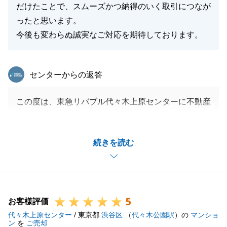
だけたことで、スムーズかつ納得のいく取引につなが
ったと思います。
今後も変わらぬ誠実なご対応を期待しております。
東急リバブル
センターからの返答
この度は、東急リバブル代々木上原センターに不動産
のご売却をお任せ頂きまして誠にありがとうございま
した。
続きを読む
お褒めの言葉を頂戴する事ができ、担当者として大変
うれしく思います。
今後ともよろしくお願いいたします。
5
お客様評価
代々木上原センター
/ 東京都
渋谷区
（
代々木公園駅
）の
マンショ
閉じる
ン
を
ご売却