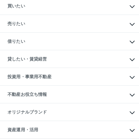
買いたい
マンションの購入
新築・分譲マンションの購入
売りたい
中古マンションの購入
一戸建ての購入
マンションの売却・査定
新築一戸建ての購入
一戸建ての売却・査定
借りたい
中古一戸建ての購入
土地の売却・査定
土地の購入
スピードAI査定
不動産購入の流れ
物件を借りる
不動産売却について
注目キーワード物件特集
オフィス・店舗の賃貸
貸したい・賃貸経営
不動産査定について
購入ガイド
借りるときの流れ
売却サービス
借りるガイド
不動産売却の流れ
無料賃料査定
多言語対応
不動産買換えの流れ
マンション賃料データ
投資用・事業用不動産
売却ガイド
賃貸管理プラン
English
繁体中文
簡体中文
リロケーションについて
投資用不動産
貸すときの流れ
事業用不動産
不動産お役立ち情報
貸すガイド
マンション投資
投資用マンション
不動産AIアドバイザー Tellus Talk
マンション一棟
マンションライブラリー
オリジナルブランド
アパート経営
人気マンションランキング
アパート投資用物件
暮らしに役立つ不動産メディア

収益物件
当社売主リノベーションマンション
「Lnote」
ビル購入（ビル一棟）
一棟リノベーションマンション

資産運用・活用
不動産相場・不動産価格情報
投資用不動産の売却査定
L`GENTE（ルジェンテ）
不動産売却FAQ
事業用不動産の売却査定
区分リノベーションマンション
