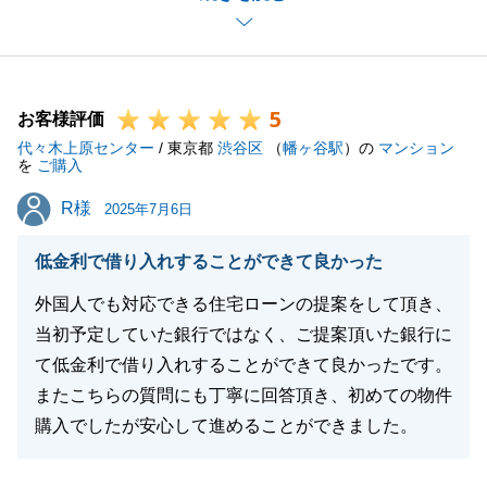
事、重ねて御礼申し上げます。
引き続き私共でお手伝い出来る機会がございました
ら、是非ご相談下さいませ。
5
T様の益々のご多幸を心よりお祈り申し上げます。
お客様評価
代々木上原センター
/ 東京都
渋谷区
（
幡ヶ谷駅
）の
マンション
を
ご購入
R様
R様
2025年7月6日
閉じる
低金利で借り入れすることができて良かった
外国人でも対応できる住宅ローンの提案をして頂き、
当初予定していた銀行ではなく、ご提案頂いた銀行に
て低金利で借り入れすることができて良かったです。
またこちらの質問にも丁寧に回答頂き、初めての物件
購入でしたが安心して進めることができました。