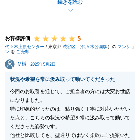
続きを読む
お取引もスムーズかつ無事にお取引が完了出来ました
事、重ねて御礼申し上げます。
また私共でお手伝い出来る機会がございましたら、是
非ご相談下さいませ。
5
T様の益々のご多幸を心よりお祈り申し上げます。
お客様評価
代々木上原センター
/ 東京都
渋谷区
（
代々木公園駅
）の
マンショ
ン
を
ご売却
M様
M様
2025年5月2日
閉じる
状況や希望を常に汲み取って動いてくださった
今回のお取引を通じて、ご担当者の方には大変お世話
になりました。
特に印象的だったのは、粘り強く丁寧に対応いただい
た点と、こちらの状況や希望を常に汲み取って動いて
くださった姿勢です。
他社と比較しても、型通りではなく柔軟にご提案いた