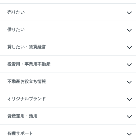
マンションの購入
新築・分譲マンションの購入
売りたい
中古マンションの購入
一戸建ての購入
マンションの売却・査定
新築一戸建ての購入
一戸建ての売却・査定
借りたい
中古一戸建ての購入
土地の売却・査定
土地の購入
スピードAI査定
不動産購入の流れ
物件を借りる
不動産売却について
注目キーワード物件特集
オフィス・店舗の賃貸
貸したい・賃貸経営
不動産査定について
購入ガイド
借りるときの流れ
売却サービス
借りるガイド
不動産売却の流れ
無料賃料査定
多言語対応
不動産買換えの流れ
マンション賃料データ
投資用・事業用不動産
売却ガイド
賃貸管理プラン
English
繁体中文
簡体中文
リロケーションについて
投資用不動産
貸すときの流れ
事業用不動産
不動産お役立ち情報
貸すガイド
マンション投資
投資用マンション
不動産AIアドバイザー Tellus Talk
マンション一棟
マンションライブラリー
オリジナルブランド
アパート経営
人気マンションランキング
アパート投資用物件
暮らしに役立つ不動産メディア

収益物件
当社売主リノベーションマンション
「Lnote」
ビル購入（ビル一棟）
一棟リノベーションマンション

資産運用・活用
不動産相場・不動産価格情報
投資用不動産の売却査定
L`GENTE（ルジェンテ）
不動産売却FAQ
事業用不動産の売却査定
区分リノベーションマンション

不動産コラム・ニュース
等価交換事業
海外不動産
Lideas（リディアス）
不動産用語集
不動産M&A
各種サポート
投資用一棟レジデンスWELL

不動産なんでもネット相談室