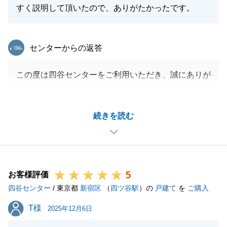
すく説明して頂いたので、ありがたかったです。
東急リバブル
センターからの返答
この度は四谷センターをご利用いただき、誠にありが
とうございました。
今回は投資用不動産のご売却のお手伝いをさせて頂き
続きを読む
ましたが、賃貸管理会社様へのご連絡等、Ｏ様、Ｓ様
の多大なるご協力のおかげで、無事お引渡しまで完了
することができました。重ねて御礼申し上げます。
今後また不動産に関するご相談やお困りごと等ござい
5
ましたら、ぜひお気軽にお申し付けくださいませ。
お客様評価
四谷センター
/ 東京都
新宿区
（
四ツ谷駅
）の
戸建て
を
ご購入
T様
T様
2025年12月6日
閉じる