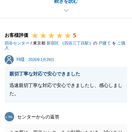
続きを読む
課と連携のうえ、言語面でのご不安をできる限り払拭
しながらお手続きを進めさせていただき、T様のご協
力もあり無事ご成約の運びとなりましたこと、心より
御礼申し上げます。
5
今後もお困りごとやご不安な点等がございましたら、
お客様評価
四谷センター
どのようなことでも構いませんのでお気軽にご連絡い
/ 東京都
新宿区
（
四谷三丁目駅
）の
戸建て
を
ご購
入
ただけますと幸いです。
H様
H様
2026年1月29日
親切丁寧な対応で安心できました
閉じる
迅速親切丁寧な対応で安心できましたし、感心しまし
た。
東急リバブル
センターからの返答