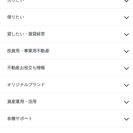
売りたい
中古マンションの購入
一戸建ての購入
マンションの売却・査定
新築一戸建ての購入
一戸建ての売却・査定
借りたい
中古一戸建ての購入
土地の売却・査定
土地の購入
スピードAI査定
不動産購入の流れ
物件を借りる
不動産売却について
注目キーワード物件特集
オフィス・店舗の賃貸
貸したい・賃貸経営
不動産査定について
購入ガイド
借りるときの流れ
売却サービス
借りるガイド
不動産売却の流れ
無料賃料査定
多言語対応
不動産買換えの流れ
マンション賃料データ
投資用・事業用不動産
売却ガイド
賃貸管理プラン
English
繁体中文
簡体中文
リロケーションについて
投資用不動産
貸すときの流れ
事業用不動産
不動産お役立ち情報
貸すガイド
マンション投資
投資用マンション
不動産AIアドバイザー Tellus Talk
マンション一棟
マンションライブラリー
オリジナルブランド
アパート経営
人気マンションランキング
アパート投資用物件
暮らしに役立つ不動産メディア

収益物件
当社売主リノベーションマンション
「Lnote」
ビル購入（ビル一棟）
一棟リノベーションマンション

資産運用・活用
不動産相場・不動産価格情報
投資用不動産の売却査定
L`GENTE（ルジェンテ）
不動産売却FAQ
事業用不動産の売却査定
区分リノベーションマンション

不動産コラム・ニュース
等価交換事業
海外不動産
Lideas（リディアス）
不動産用語集
不動産M&A
各種サポート
投資用一棟レジデンスWELL

不動産なんでもネット相談室
アセットマネジメント・出資
SQUARE（ウェルスクエア）
住まいの税金
不動産小口投資

シニア向けサポート
物件一括検索（購入＆賃貸）