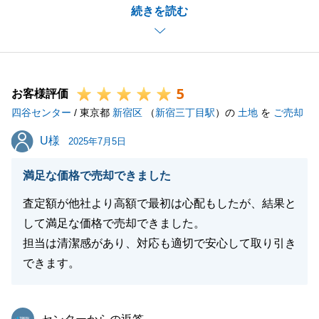
続きを読む
ます。
ご相談などございましたら、いつでもご連絡をいただ
ければ幸いです。
今後とも、どうぞよろしくお願いいたします。
5
お客様評価
四谷センター
/ 東京都
新宿区
（
新宿三丁目駅
）の
土地
を
ご売却
閉じる
U様
U様
2025年7月5日
満足な価格で売却できました
査定額が他社より高額で最初は心配もしたが、結果と
して満足な価格で売却できました。
担当は清潔感があり、対応も適切で安心して取り引き
できます。
東急リバブル