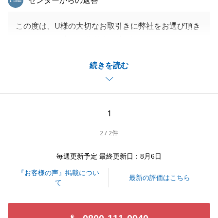
センターからの返答
この度は、U様の大切なお取引きに弊社をお選び頂き
ましたこと、心より御礼申し上げます。
不動産の事だけでなく、何かご相談やお困りごと等ご
続きを読む
ざいましたら、お気軽にお申し付けくださいませ。
今後ともお付き合いの程よろしくお願い申し上げま
す。
1
2 / 2件
閉じる
毎週更新予定 最終更新日：8月6日
『お客様の声』掲載につい
最新の評価はこちら
て