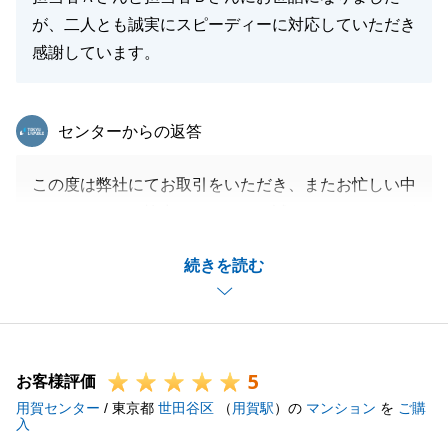
が、二人とも誠実にスピーディーに対応していただき
感謝しています。
東急リバブル
センターからの返答
この度は弊社にてお取引をいただき、またお忙しい中
アンケートにご協力をいただき、誠にありがとうござ
いました。
続きを読む
大切なご資産のご購入のお手伝いをすることができ、
お引渡しまで無事完了できたこと、大変嬉しく思いま
す。
また、誠実にスピーディーに対応することができてい
5
たとのお褒めのお言葉を賜り、誠に光栄でございま
お客様評価
用賀センター
す。
/ 東京都
世田谷区
（
用賀駅
）の
マンション
を
ご購
入
S様に頂戴した励みになるお言葉は今後の営業人生の