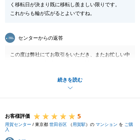
く移転日が決まり既に移転し羨ましい限りです。
これからも輪が広がるとよいですね。
東急リバブル
センターからの返答
この度は弊社にてお取引をいただき、またお忙しい中
アンケートにご協力をいただき、誠にありがとうござ
いました。
続きを読む
大切なご資産のご購入のお手伝いをすることができ、
お引渡しまで無事完了できたこと、大変嬉しく思いま
す。
また、担当者が途中で変更となり、ご不安やご不便を
5
おかけしましたこと、心よりお詫び申し上げます。
お客様評価
用賀センター
K様に頂戴した励みになるお言葉は今後の営業人生の
/ 東京都
世田谷区
（
用賀駅
）の
マンション
を
ご購
入
糧とさせて頂きます。
O様