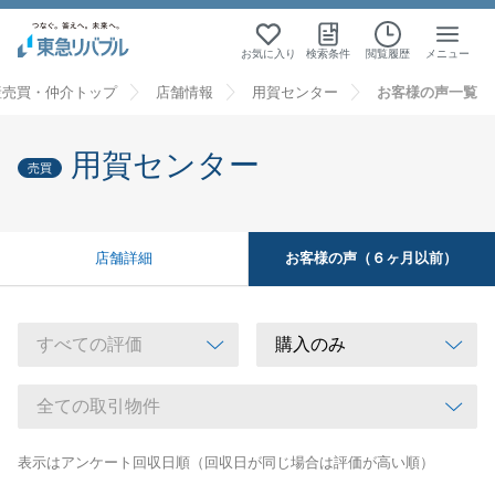
お気に入り
検索条件
閲覧履歴
メニュー
産売買・仲介トップ
店舗情報
用賀センター
お客様の声一覧
用賀センター
売買
お客様の声（６ヶ月以前）
店舗詳細
表示はアンケート回収日順（回収日が同じ場合は評価が高い順）