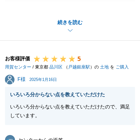
ございました。
無事お引き渡しが完了し大変うれしく思っておりま
続きを読む
す。
お忙しい中何度も現地までお越し頂きまして誠にあり
がとうございました。
今後ともどうぞよろしくお願いします。
5
お客様評価
用賀センター
/ 東京都
品川区
（
戸越銀座駅
）の
土地
を
ご購入
閉じる
F様
F様
2025年1月16日
いろいろ分からない点を教えていただけた
いろいろ分からない点を教えていただけたので、満足
しています。
東急リバブル