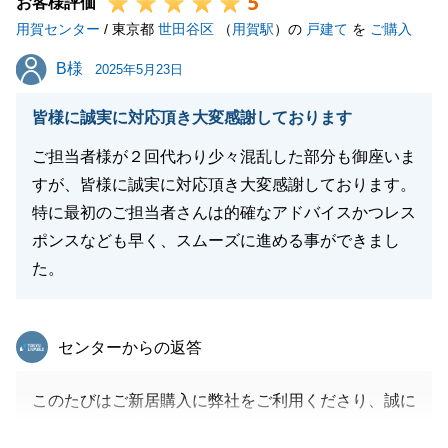
5
頂いたお言葉を糧に今後の営業人生に生かしてまいり
お客様評価
用賀センター
ます。
/ 東京都
世田谷区
（
用賀駅
）の
戸建て
を
ご購入
もしもまたなにかお困りのことがあればお気軽にご相
B様
B様
2025年5月23日
談をいただければと思います。
今後ともよろしくお願い申し上げます。
皆様に誠実に対応頂き大変感謝しております
ご担当者様が２回代わり少々混乱した部分も御座いま
すが、皆様に誠実に対応頂き大変感謝しております。
閉じる
特に最初のご担当者さんは的確なアドバイスかつレス
ポンスなども早く、スムーズに進める事ができまし
た。
東急リバブル
センターからの返答
このたびはご新居購入に弊社をご利用くださり、誠に
ありがとうございました。