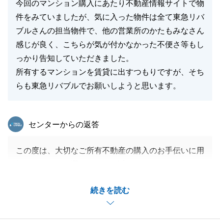
ます。
今回のマンション購入にあたり不動産情報サイトで物
件をみていましたが、気に入った物件は全て東急リバ
ブルさんの担当物件で、他の営業所のかたもみなさん
感じが良く、こちらが気が付かなかった不便さ等もし
閉じる
っかり告知していただきました。
所有するマンションを賃貸に出すつもりですが、そち
らも東急リバブルでお願いしようと思います。
東急リバブル
センターからの返答
この度は、大切なご所有不動産の購入のお手伝いに用
賀センターをお選びいただき誠にありがとうございま
した。
続きを読む
微力ながらH様のお役に立てたこと大変光栄でござい
ます。
長らく住み慣れたご自宅からのお住替えという事で、