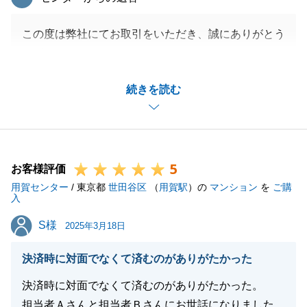
この度は弊社にてお取引をいただき、誠にありがとう
ございました。
また、お褒めの言葉もいただき大変光栄でございま
続きを読む
す。
O様が希望されておりました、ご親族との近居を無事
実現することができ、私も嬉しく思っております。
O様が将来的なご不安として感じられていた階段の昇
5
降について、もし難しい状況になり新たなステージへ
お客様評価
用賀センター
進むことになった際は、再び全力でお手伝いさせてい
/ 東京都
世田谷区
（
用賀駅
）の
マンション
を
ご購
入
ただきますので、是非お声がけください。
S様
S様
今後とも末永くご愛顧賜りますよう、お願い申し上げ
2025年3月18日
ます。
決済時に対面でなくて済むのがありがたかった
決済時に対面でなくて済むのがありがたかった。
担当者Ａさんと担当者Ｂさんにお世話になりました
閉じる