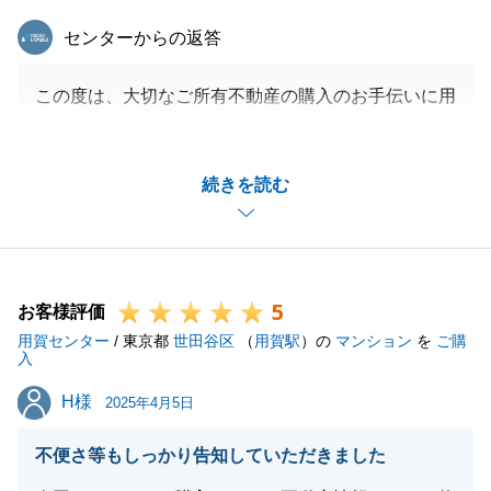
東急リバブル
センターからの返答
この度は、大切なご所有不動産の購入のお手伝いに用
賀センターをお選びいただき誠にありがとうございま
した。
続きを読む
微力ながらＫ様のお役に立てたこと大変光栄でござい
ます。
ご契約後、住宅ローンに関して難航した点がありまし
たが、Ｋ様にご協力いただきましたおかげで、お引き
5
渡しを迎えることが出来ました。
お客様評価
用賀センター
ご新居での新生活、充実した毎日となりますことを心
/ 東京都
世田谷区
（
用賀駅
）の
マンション
を
ご購
入
から願っております。
H様
H様
Ｋ様の不動産パートナーとして、何かあった際にはお
2025年4月5日
気軽にご相談いただけますと幸いでございます。
不便さ等もしっかり告知していただきました
今後とも末永くご愛顧賜りますよう、お願い申し上げ