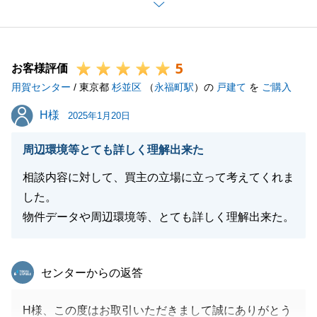
無事お取引を完了することができました。
誠にありがとうございます。
今後とも、お困り事等ございましたらお気軽にお申し
5
付けください。
お客様評価
用賀センター
どうぞよろしくお願いいたします。
/ 東京都
杉並区
（
永福町駅
）の
戸建て
を
ご購入
H様
H様
2025年1月20日
閉じる
周辺環境等とても詳しく理解出来た
相談内容に対して、買主の立場に立って考えてくれま
した。
物件データや周辺環境等、とても詳しく理解出来た。
東急リバブル
センターからの返答
H様、この度はお取引いただきまして誠にありがとう