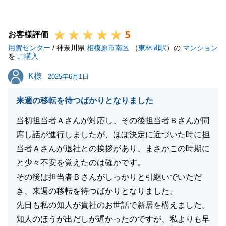
5
お客様評価
用賀センター
/ 神奈川県
相模原市南区
（
東林間駅
）の
マンション
を
ご購入
K様
K様
2025年6月1日
来週の移転を待つばかりとなりました
当初担当者Ａさんが対応し、その後担当者Ｂさんが同
席し話が進行しましたが、ほぼ決定に近づいた時に担
当者Ａさんが退社との挨拶があり、まさかこの時期に
と少々不安を覚えたのは確かです。
その後は担当者Ｂさんがしっかりと引継いでいただ
き、来週の移転を待つばかりとなりました。
先日も私の知人が貴社のお世話で新居を構えました。
知人のほうが出だしが遅かったのですが、私よりも早