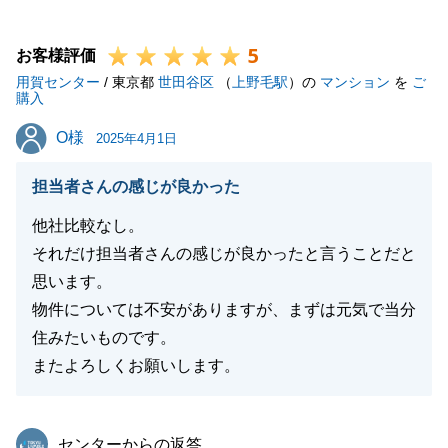
ご不安もあったことかと思いますが、新生活が幸せに
5
溢れたものになりますこと、心から願っております。
お客様評価
用賀センター
Ｈ様の不動産パートナーとして、何かあった際にはお
/ 東京都
世田谷区
（
上野毛駅
）の
マンション
を
ご
購入
気軽にご相談いただけますと幸いでございます。
O様
O様
今後とも末永くご愛顧賜りますよう、お願い申し上げ
2025年4月1日
ます。
担当者さんの感じが良かった
他社比較なし。
それだけ担当者さんの感じが良かったと言うことだと
閉じる
思います。
物件については不安がありますが、まずは元気で当分
住みたいものです。
またよろしくお願いします。
東急リバブル
センターからの返答