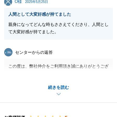
O様
私共々、弊社を末永くご愛顧賜りますよう、今後とも
2025年5月25日
よろしくお願い申し上げます。
人間として大変好感が持てました
親身になってどんな時もささえてくださり、人間とし
て大変好感が持てました。
閉じる
東急リバブル
センターからの返答
この度は、弊社仲介をご利用頂き誠にありがとうござ
いました。
大変お忙しい中、タイトなスケジュールにもかかわら
続きを読む
ず、公的書類のご手配にご協力を頂いたおかげで無事
にお取引を完了することが出来ました。
また、人間として好感をお持ちいただけたとのお言葉
を頂き、大変光栄です。