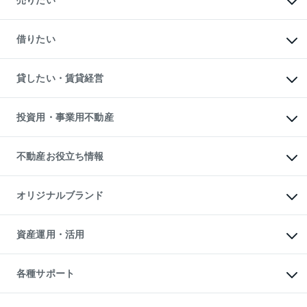
売りたい
中古マンションの購入
一戸建ての購入
マンションの売却・査定
新築一戸建ての購入
一戸建ての売却・査定
借りたい
中古一戸建ての購入
土地の売却・査定
土地の購入
スピードAI査定
不動産購入の流れ
物件を借りる
不動産売却について
注目キーワード物件特集
オフィス・店舗の賃貸
貸したい・賃貸経営
不動産査定について
購入ガイド
借りるときの流れ
売却サービス
借りるガイド
不動産売却の流れ
無料賃料査定
多言語対応
不動産買換えの流れ
マンション賃料データ
投資用・事業用不動産
売却ガイド
賃貸管理プラン
English
繁体中文
簡体中文
リロケーションについて
投資用不動産
貸すときの流れ
事業用不動産
不動産お役立ち情報
貸すガイド
マンション投資
投資用マンション
不動産AIアドバイザー Tellus Talk
マンション一棟
マンションライブラリー
オリジナルブランド
アパート経営
人気マンションランキング
アパート投資用物件
暮らしに役立つ不動産メディア

収益物件
当社売主リノベーションマンション
「Lnote」
ビル購入（ビル一棟）
一棟リノベーションマンション

資産運用・活用
不動産相場・不動産価格情報
投資用不動産の売却査定
L`GENTE（ルジェンテ）
不動産売却FAQ
事業用不動産の売却査定
区分リノベーションマンション

不動産コラム・ニュース
等価交換事業
海外不動産
Lideas（リディアス）
不動産用語集
不動産M&A
各種サポート
投資用一棟レジデンスWELL

不動産なんでもネット相談室
アセットマネジメント・出資
SQUARE（ウェルスクエア）
住まいの税金
不動産小口投資

シニア向けサポート
物件一括検索（購入＆賃貸）