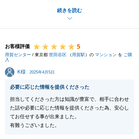
また、担当者の変更に伴い、ご迷惑をおかけし申し訳
続きを読む
ありませんでした。
ありがたいお言葉をいただきとても嬉しく思います。
今後もB様の良き不動産パートナーとしてお役に立て
ればと思いますので、末永いお付き合いのほど、どう
5
ぞよろしくお願いいたします。
お客様評価
用賀センター
/ 東京都
世田谷区
（
用賀駅
）の
マンション
を
ご購
入
K様
K様
2025年4月5日
閉じる
必要に応じた情報を提供くださった
担当してくださった方は知識が豊富で、相手に合わせ
た話や必要に応じた情報を提供くださった為、安心し
てお任せする事が出来ました。
有難うございました。