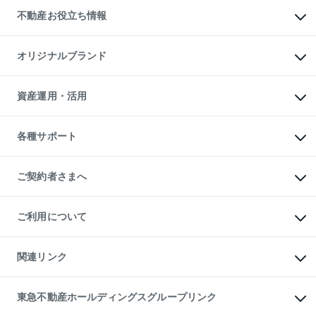
投資用不動産
貸すときの流れ
事業用不動産
不動産お役立ち情報
貸すガイド
マンション投資
投資用マンション
不動産AIアドバイザー Tellus Talk
マンション一棟
マンションライブラリー
オリジナルブランド
アパート経営
人気マンションランキング
アパート投資用物件
暮らしに役立つ不動産メディア

収益物件
当社売主リノベーションマンション
「Lnote」
ビル購入（ビル一棟）
一棟リノベーションマンション

資産運用・活用
不動産相場・不動産価格情報
投資用不動産の売却査定
L`GENTE（ルジェンテ）
不動産売却FAQ
事業用不動産の売却査定
区分リノベーションマンション

不動産コラム・ニュース
等価交換事業
海外不動産
Lideas（リディアス）
不動産用語集
不動産M&A
各種サポート
投資用一棟レジデンスWELL

不動産なんでもネット相談室
アセットマネジメント・出資
SQUARE（ウェルスクエア）
住まいの税金
不動産小口投資

シニア向けサポート
物件一括検索（購入＆賃貸）
LEGACIA（レガシア）
相続サポート
ご契約者さまへ
リフォームサポート
ご契約者さまサポートメニュー
ご紹介・再契約特典
ご利用について
入居者様専用-各種ご案内（賃貸）
東急こすもす会「こすもすWeb」
本人確認に関するお客様へのお願い
金融商品取引について
関連リンク
東急リバブル ソーシャルメディアポリシー
ご意見・お問い合わせ（金融商品取引専用の相談・お問い合わせ窓口）
すまいValue
保険募集におけるプライバシー・ポリシー
これからご結婚される方に東急百貨店のブライダルクラブ
東急不動産ホールディングスグループリンク
ダイレクトメール（郵送物）・Eメールなどの送付停止について
人材サービスのご用命は 東急リバブルスタッフ株式会社まで
宅地建物取引業者の皆様へ
東北の逸品を贈ります 東北すぐれものセレクション