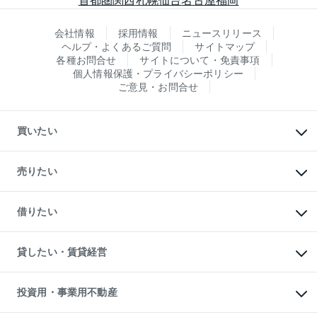
会社情報
採用情報
ニュースリリース
ヘルプ・よくあるご質問
サイトマップ
各種お問合せ
サイトについて・免責事項
個人情報保護・プライバシーポリシー
ご意見・お問合せ
買いたい
マンションの購入
新築・分譲マンションの購入
売りたい
中古マンションの購入
一戸建ての購入
マンションの売却・査定
新築一戸建ての購入
一戸建ての売却・査定
借りたい
中古一戸建ての購入
土地の売却・査定
土地の購入
スピードAI査定
不動産購入の流れ
物件を借りる
不動産売却について
注目キーワード物件特集
オフィス・店舗の賃貸
貸したい・賃貸経営
不動産査定について
購入ガイド
借りるときの流れ
売却サービス
借りるガイド
不動産売却の流れ
無料賃料査定
多言語対応
不動産買換えの流れ
マンション賃料データ
投資用・事業用不動産
売却ガイド
賃貸管理プラン
English
繁体中文
簡体中文
リロケーションについて