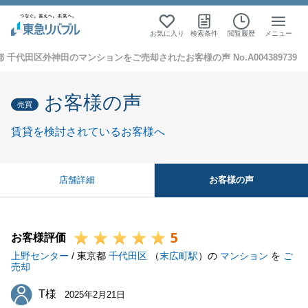
お気に入り
検索条件
閲覧履歴
メニュー
 千代田区外神田のマンションをご売却されたお客様の声 No.A004389739
お客様の声
売買
賃貸を検討されているお客様へ
お客様の声
店舗詳細
5
お客様評価
上野センター
/ 東京都
千代田区
（
末広町駅
）の
マンション
を
ご
売却
T様
T様
2025年2月21日