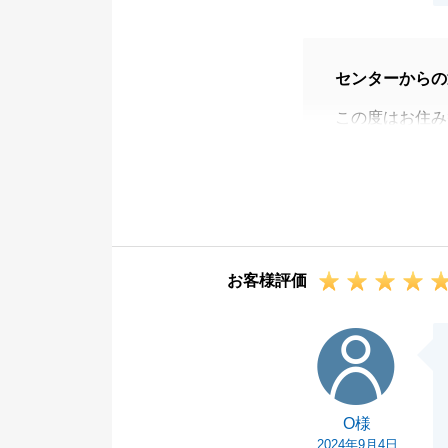
センターからの
この度はお住み
ました。
相続診断から始
ができたのも、
今後も不動産の
お客様評価
O様
O様
2024年9月4日