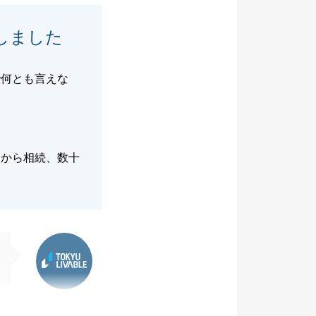
しました
で何とも言えな
親から相続、数十
。
東急リバブル