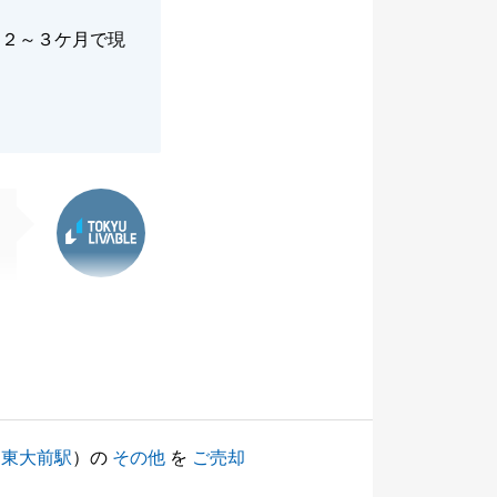
て２～３ケ月で現
。
東急リバブル
（
東大前駅
）の
その他
を
ご売却