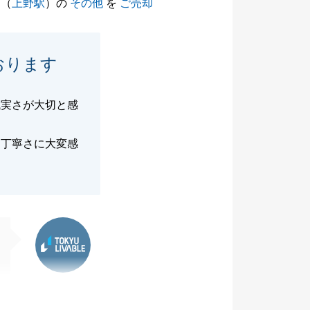
（
上野駅
）の
その他
を
ご売却
おります
誠実さが大切と感
、丁寧さに大変感
東急リバブル