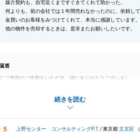
媒介契約も、自宅近くまですぐきてくれて助かった。
何よりも、前の会社では１年間売れなかったのに、依頼し
金買いのお客様をみつけてくれて、本当に感謝しています
他の物件を売却するときは、是非またお願いしたいです。
返答
にご売却のご依頼をいただき、誠にありがとうございまし
のご売却ができまして、何よりでございます。いろいろご協
続きを読む
ざいました。
がございましたら、いつでもお声がけくださいませ。
5
上野センター コンサルティングP.T.
/ 東京都
文京区