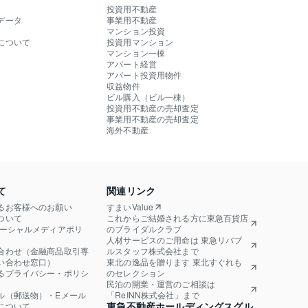
投資用不動産
データ
事業用不動産
マンション投資
について
投資用マンション
マンション一棟
アパート経営
アパート投資用物件
収益物件
ビル購入（ビル一棟）
投資用不動産の売却査定
事業用不動産の売却査定
海外不動産
て
関連リンク
るお客様へのお願い
すまいValue
ついて
これからご結婚される方に東急百貨店
ソーシャルメディアポリ
のブライダルクラブ
人材サービスのご用命は 東急リバブ
合わせ（金融商品取引専
ルスタッフ株式会社まで
い合わせ窓口）
東北の逸品を贈ります 東北すぐれも
るプライバシー・ポリシ
のセレクション
民泊の開業・運営のご相談は
ル（郵送物）・Eメール
「ReINN株式会社」まで
東急不動産ホールディングスグル
について