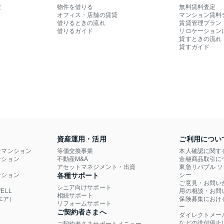
定
物件を借りる
無料賃料査定
オフィス・店舗の賃貸
マンション賃料
借りるときの流れ
賃貸管理プラン
借りるガイド
リロケーション
貸すときの流れ
貸すガイド
資産運用・活用
ご利用につい
ンマンション
等価交換事業
本人確認に関す
ション

不動産M&A
金融商品取引に
）
アセットマネジメント・出資
東急リバブル 
ション

各種サポート
シー
ご意見・お問い
シニア向けサポート
LL

用の相談・お問
相続サポート
エア）
保険募集におけ
リフォームサポート
ー
ご契約者さまへ
ダイレクトメー
などの送付停止
ご契約者さまサポートメニュー