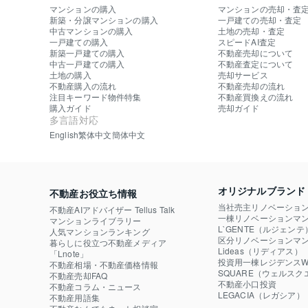
マンションの購入
マンションの売却・査
新築・分譲マンションの購入
一戸建ての売却・査定
中古マンションの購入
土地の売却・査定
一戸建ての購入
スピードAI査定
新築一戸建ての購入
不動産売却について
中古一戸建ての購入
不動産査定について
土地の購入
売却サービス
不動産購入の流れ
不動産売却の流れ
注目キーワード物件特集
不動産買換えの流れ
購入ガイド
売却ガイド
多言語対応
English
繁体中文
簡体中文
オリジナルブランド
不動産お役立ち情報
当社売主リノベーショ
不動産AIアドバイザー Tellus Talk
一棟リノベーションマン
マンションライブラリー
L`GENTE（ルジェンテ
人気マンションランキング
区分リノベーションマン
暮らしに役立つ不動産メディア

Lideas（リディアス）
「Lnote」
投資用一棟レジデンスWE
不動産相場・不動産価格情報
SQUARE（ウェルスク
不動産売却FAQ
不動産小口投資

不動産コラム・ニュース
LEGACIA（レガシア）
不動産用語集