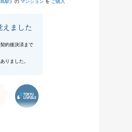
綱島駅
）の
マンション
を
ご購入
覚えました
、契約後決済まで
かありました。
東急リバブル