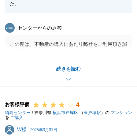
た。
東急リバブル
センターからの返答
この度は、不動産の購入にあたり弊社をご利用頂き誠
に有難うございます。
エアコン設置の件では、事前に費用が嵩む旨をお伝え
続きを読む
できておらずご迷惑をおかけしてしまい申し訳ござい
ませんでした。
また何かお手伝いできることがありましたらお声がけ
頂ければと思います。
4
お客様評価
綱島センター
/ 神奈川県
横浜市戸塚区
（
東戸塚駅
）の
マンション
を
ご購入
閉じる
W様
W様
2025年3月31日