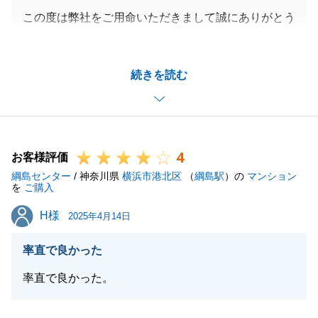
この度は弊社をご用命いただきまして誠にありがとう
ございました。
頂きましたご指摘に関しましては、真摯に受け止め今
続きを読む
後の営業活動に必ず活かして参ります。
今後とも末永くお付き合いが出来ればと思っておりま
す。
お住まいの中でご不明点やご質問等ございましたらお
4
気軽にお申し付けください。
お客様評価
綱島センター
今後とも何卒よろしくお願い申し上げます。
/ 神奈川県
横浜市港北区
（
綱島駅
）の
マンション
を
ご購入
H様
H様
2025年4月14日
閉じる
率直で良かった
率直で良かった。