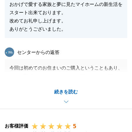
おかげで愛する家族と夢に見たマイホームの新生活を
スタート出来ております。
改めてお礼申し上げます。
ありがとうございました。
東急リバブル
センターからの返答
今回は初めてのお住まいのご購入ということもあり、
当初は緊張もされていたのではと思いますが、忌憚な
くご意見をいただき、スムーズにお住まい探しのお手
続きを読む
伝いが出来ましたこと感謝致します。
ご入居されたばかりでまだご不安ことも多くあろうか
と思いますが、今後のご家族の皆様の新生活をサポー
ト出来ますようお力になれればと思います。
5
今後ともどうぞ宜しくお願い申し上げます。
お客様評価