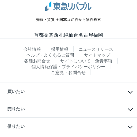
売買・賃貸 全国30,231件から物件検索
首都圏
関西
札幌
仙台
名古屋
福岡
会社情報
採用情報
ニュースリリース
ヘルプ・よくあるご質問
サイトマップ
各種お問合せ
サイトについて・免責事項
個人情報保護・プライバシーポリシー
ご意見・お問合せ
買いたい
マンションの購入
新築・分譲マンションの購入
売りたい
中古マンションの購入
一戸建ての購入
マンションの売却・査定
新築一戸建ての購入
一戸建ての売却・査定
借りたい
中古一戸建ての購入
土地の売却・査定
土地の購入
スピードAI査定
不動産購入の流れ