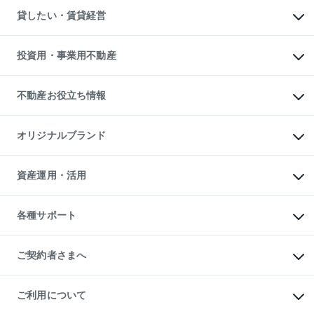
物件を借りる
不動産売却について
注目キーワード物件特集
オフィス・店舗の賃貸
貸したい・賃貸経営
不動産査定について
購入ガイド
借りるときの流れ
売却サービス
借りるガイド
不動産売却の流れ
無料賃料査定
多言語対応
不動産買換えの流れ
マンション賃料データ
投資用・事業用不動産
売却ガイド
賃貸管理プラン
English
繁体中文
簡体中文
リロケーションについて
投資用不動産
貸すときの流れ
事業用不動産
不動産お役立ち情報
貸すガイド
マンション投資
投資用マンション
不動産AIアドバイザー Tellus Talk
マンション一棟
マンションライブラリー
オリジナルブランド
アパート経営
人気マンションランキング
アパート投資用物件
暮らしに役立つ不動産メディア

収益物件
当社売主リノベーションマンション
「Lnote」
ビル購入（ビル一棟）
一棟リノベーションマンション

資産運用・活用
不動産相場・不動産価格情報
投資用不動産の売却査定
L`GENTE（ルジェンテ）
不動産売却FAQ
事業用不動産の売却査定
区分リノベーションマンション

不動産コラム・ニュース
等価交換事業
海外不動産
Lideas（リディアス）
不動産用語集
不動産M&A
各種サポート
投資用一棟レジデンスWELL

不動産なんでもネット相談室
アセットマネジメント・出資
SQUARE（ウェルスクエア）
住まいの税金
不動産小口投資

シニア向けサポート
物件一括検索（購入＆賃貸）
LEGACIA（レガシア）
相続サポート
ご契約者さまへ
リフォームサポート
ご契約者さまサポートメニュー
ご紹介・再契約特典
ご利用について
入居者様専用-各種ご案内（賃貸）
東急こすもす会「こすもすWeb」