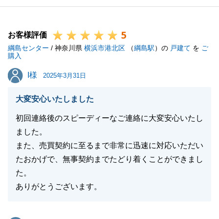
ことを大変嬉しく存じます。
「今後、知人が購入検討などあれば是非おすすめした
5
いです。」というお言葉は、私どもにとって何よりの
お客様評価
綱島センター
励みとなります。
/ 神奈川県
横浜市港北区
（
綱島駅
）の
戸建て
を
ご
購入
今後とも、お客様の不動産に関するご相談に、誠心誠
I様
I様
意お応えしてまいりますので、引き続き東急リバブル
2025年3月31日
をよろしくお願い申し上げます。
大変安心いたしました
初回連絡後のスピーディーなご連絡に大変安心いたし
ました。
閉じる
また、売買契約に至るまで非常に迅速に対応いただい
たおかげで、無事契約までたどり着くことができまし
た。
ありがとうございます。