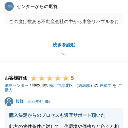
東急リバブル
センターからの返答
この度は数ある不動産会社の中から東急リバブルをお
選びいただき誠にありがとうございました。
ご契約からご決済まで様々な手続き等ございました
続きを読む
が、迅速にご対応頂きましてありがとうございます。
新居での生活が素晴らしい日々となるよう、心から願
っております。
今後も末長いお付き合いができればと思いますので、
5
お悩み等ございましたら、お気軽にお申し付けくださ
お客様評価
綱島センター
い。
/ 神奈川県
横浜市港北区
（
綱島駅
）の
戸建て
を
ご
購入
引き続き何卒よろしくお願いいたします。
N様
N様
2025年4月8日
購入決定からのプロセスも適宜サポート頂いた
閉じる
此方の物件条件に対して、住環境や価格など色々と相