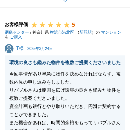
その後、不安点をお話しする場を設けさせていただ
き、最終的にW様のお力添えのもとスムーズに物件を
5
ご購入いただけき、大変嬉しく思います。
お客様評価
綱島センター
お客様からの「ありがとうございました」という温か
/ 神奈川県
横浜市港北区
（
新羽駅
）の
マンション
を
ご購入
いお言葉が、私たちの何よりの励みとなります。
T様
T様
今後も、お客様にご安心いただけるよう、丁寧な対応
2025年3月24日
と迅速なフォローを心がけてまいります。
環境の良さも鑑みた物件を複数ご提案くださいました
引き続き、何かご不明な点やご要望がございました
ら、お気軽にお申し付けください。
今回事情があり早急に物件を決めなければならず、複
今後とも、東急リバブルをよろしくお願いいたしま
数内見の申し込みをしました。
す。
リバブルさんは範囲を広げ環境の良さも鑑みた物件を
複数ご提案くださいました。
資金計画も銀行とやり取りいただき、円滑に契約する
ことができました。
閉じる
また機会があれば、時間的余裕をもってリバブルさん