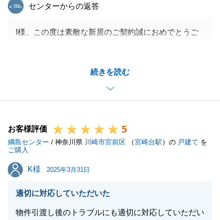
東急リバブル
センターからの返答
I様、この度は素敵な新居のご契約誠におめでとうご
ざいます。
I様のスピーディーな判断が無ければ、争奪戦になっ
続きを読む
ていたと思います。
今度もなにかあればいつでもご連絡ください。
よろしくお願い申し上げます。
5
お客様評価
綱島センター
/ 神奈川県
川崎市宮前区
（
宮崎台駅
）の
戸建て
を
閉じる
ご購入
K様
K様
2025年3月31日
適切に対応していただいた
物件引渡し後のトラブルにも適切に対応していただい