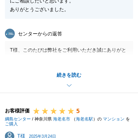
にご相談したいと思います。
ありがとうございました。
東急リバブル
センターからの返答
T様、このたびは弊社をご利用いただき誠にありがと
うございました。
無事にお引渡しまでこれたのも、T様のご協力があっ
続きを読む
てこそだと思います。
また機会がありましたらどうぞよろしくお願いいたし
ます。
5
お客様評価
綱島センター
/ 神奈川県
海老名市
（
海老名駅
）の
マンション
を
閉じる
ご購入
T様
T様
2025年3月24日