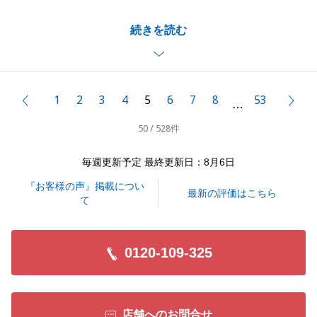
お客様のライフスタイルを考えながら、常に提案して
続きを読む
いくことを心掛けています。
そのため、上記お褒めの言葉を頂きありがとうござい
ます。
ご友人の方のご紹介もお待ちしております。
1
2
3
4
5
6
7
8
53
前へ
次
…
常にお客様の目線にたった提案をさせて頂きます。
50 / 528件
新生活が充実した良いもののなりますよう、お祈りし
ております。
毎週更新予定 最終更新日：8月6日
『お客様の声』掲載につい
最新の評価はこちら
て
閉じる
0120-109-325
店舗へのお問合せ