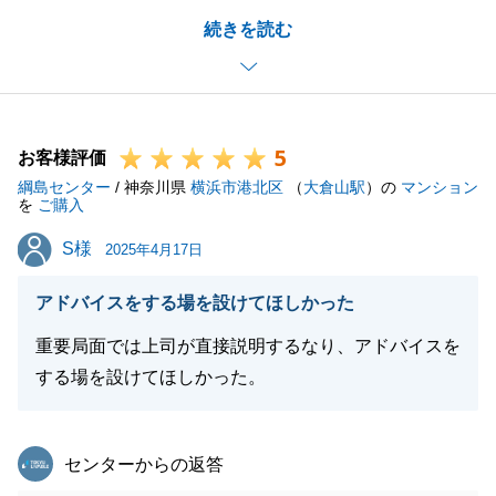
昨年6月よりお手伝いさせていただき、約1年のお付
続きを読む
き合いとなりました。
当初のご希望とは異なる物件にはなったかと思います
が、S様ご家族のご納得のいくお取引となっておりま
したら嬉しく思います。
5
お引越しが落ち着かれましたら、ぜひご挨拶に伺わせ
お客様評価
綱島センター
てください。
/ 神奈川県
横浜市港北区
（
大倉山駅
）の
マンション
を
ご購入
今後ともどうぞよろしくお願いいたします。
S様
S様
2025年4月17日
アドバイスをする場を設けてほしかった
閉じる
重要局面では上司が直接説明するなり、アドバイスを
する場を設けてほしかった。
東急リバブル
センターからの返答