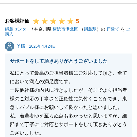
5
お客様評価
綱島センター
/ 神奈川県
横浜市港北区
（
綱島駅
）の
戸建て
を
ご
購入
Y様
Y様
2025年4月24日
サポートをして頂きありがとうございました
私にとって最高のご担当者様にご対応して頂き、全て
において満点の満足度です。
一度他社様の内見に行きましたが、そこでより担当者
様のご対応の丁寧さと正確性に気付くことができ、東
急リバブル様にお願いして良かったと思いました。
私、若輩者ゆえ至らぬ点も多かったと思いますが、細
部まで丁寧にご対応とサポートをして頂きありがとう
ございました。