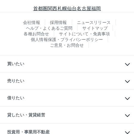
首都圏
関西
札幌
仙台
名古屋
福岡
会社情報
採用情報
ニュースリリース
ヘルプ・よくあるご質問
サイトマップ
各種お問合せ
サイトについて・免責事項
個人情報保護・プライバシーポリシー
ご意見・お問合せ
買いたい
マンションの購入
新築・分譲マンションの購入
売りたい
中古マンションの購入
一戸建ての購入
マンションの売却・査定
新築一戸建ての購入
一戸建ての売却・査定
借りたい
中古一戸建ての購入
土地の売却・査定
土地の購入
スピードAI査定
不動産購入の流れ
物件を借りる
不動産売却について
注目キーワード物件特集
オフィス・店舗の賃貸
貸したい・賃貸経営
不動産査定について
購入ガイド
借りるときの流れ
売却サービス
借りるガイド
不動産売却の流れ
無料賃料査定
多言語対応
不動産買換えの流れ
マンション賃料データ
投資用・事業用不動産