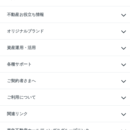
売却ガイド
賃貸管理プラン
English
繁体中文
簡体中文
リロケーションについて
投資用不動産
貸すときの流れ
事業用不動産
不動産お役立ち情報
貸すガイド
マンション投資
投資用マンション
不動産AIアドバイザー Tellus Talk
マンション一棟
マンションライブラリー
オリジナルブランド
アパート経営
人気マンションランキング
アパート投資用物件
暮らしに役立つ不動産メディア

収益物件
当社売主リノベーションマンション
「Lnote」
ビル購入（ビル一棟）
一棟リノベーションマンション

資産運用・活用
不動産相場・不動産価格情報
投資用不動産の売却査定
L`GENTE（ルジェンテ）
不動産売却FAQ
事業用不動産の売却査定
区分リノベーションマンション

不動産コラム・ニュース
等価交換事業
海外不動産
Lideas（リディアス）
不動産用語集
不動産M&A
各種サポート
投資用一棟レジデンスWELL

不動産なんでもネット相談室
アセットマネジメント・出資
SQUARE（ウェルスクエア）
住まいの税金
不動産小口投資

シニア向けサポート
物件一括検索（購入＆賃貸）
LEGACIA（レガシア）
相続サポート
ご契約者さまへ
リフォームサポート
ご契約者さまサポートメニュー
ご紹介・再契約特典
ご利用について
入居者様専用-各種ご案内（賃貸）
東急こすもす会「こすもすWeb」
本人確認に関するお客様へのお願い
金融商品取引について
関連リンク
東急リバブル ソーシャルメディアポリシー
ご意見・お問い合わせ（金融商品取引専用の相談・お問い合わせ窓口）
すまいValue
保険募集におけるプライバシー・ポリシー
これからご結婚される方に東急百貨店のブライダルクラブ