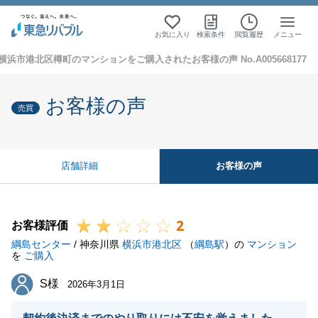
お気に入り
検索条件
閲覧履歴
メニュー
横浜市港北区樽町のマンションをご購入されたお客様の声 No.A005668177
お客様の声
売買
お客様の声
店舗詳細
2
お客様評価
綱島センター
/ 神奈川県
横浜市港北区
（
綱島駅
）の
マンション
を
ご購入
S様
S様
2026年3月1日