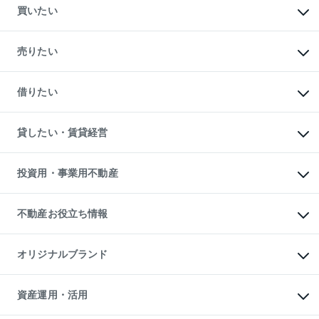
買いたい
マンションの購入
新築・分譲マンションの購入
売りたい
中古マンションの購入
一戸建ての購入
マンションの売却・査定
新築一戸建ての購入
一戸建ての売却・査定
借りたい
中古一戸建ての購入
土地の売却・査定
土地の購入
スピードAI査定
不動産購入の流れ
物件を借りる
不動産売却について
注目キーワード物件特集
オフィス・店舗の賃貸
貸したい・賃貸経営
不動産査定について
購入ガイド
借りるときの流れ
売却サービス
借りるガイド
不動産売却の流れ
無料賃料査定
多言語対応
不動産買換えの流れ
マンション賃料データ
投資用・事業用不動産
売却ガイド
賃貸管理プラン
English
繁体中文
簡体中文
リロケーションについて
投資用不動産
貸すときの流れ
事業用不動産
不動産お役立ち情報
貸すガイド
マンション投資
投資用マンション
不動産AIアドバイザー Tellus Talk
マンション一棟
マンションライブラリー
オリジナルブランド
アパート経営
人気マンションランキング
アパート投資用物件
暮らしに役立つ不動産メディア

収益物件
当社売主リノベーションマンション
「Lnote」
ビル購入（ビル一棟）
一棟リノベーションマンション

資産運用・活用
不動産相場・不動産価格情報
投資用不動産の売却査定
L`GENTE（ルジェンテ）
不動産売却FAQ
事業用不動産の売却査定
区分リノベーションマンション

不動産コラム・ニュース