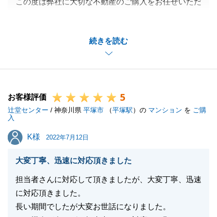
この度は弊社に大切な不動産のご購入をお任せいただ
きありがとうございました。
ご売却、ご購入と非常にタイトなスケジュールの中、
続きを読む
当方からのご依頼事項に快くご対応賜りましたこと感
謝申し上げます。
T様のお力添えのお陰で滞りなくお取引を完了するこ
とができました。
5
また何かご相談事がございましたら、何なりとお申し
お客様評価
辻堂センター
付けください。
/ 神奈川県
平塚市
（
平塚駅
）の
マンション
を
ご購
入
宜しくお願い申し上げます。
K様
K様
2022年7月12日
大変丁寧、迅速に対応頂きました
閉じる
担当者さんに対応して頂きましたが、大変丁寧、迅速
に対応頂きました。
長い期間でしたが大変お世話になりました。