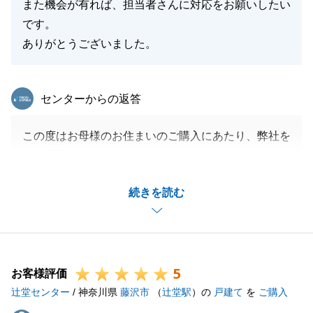
また機会が有れば、担当者さんに対応をお願いしたい
です。
ありがとうございました。
東急リバブル
センターからの返答
この度はお母様のお住まいのご購入にあたり、弊社を
ご利用賜りまして誠にありがとうございます。
様々な要因もあり当初予定しておりました期間よりも
続きを読む
長くなってしまいましたが、手前どもからのご依頼等
についても迅速にご対応賜りましたことに感謝申し上
げます。
また、ご満足頂けるサービスのご提供が出来ましたこ
5
とを嬉しく思います。
お客様評価
辻堂センター
今後も何かお困り事などがございましたら、何なりと
/ 神奈川県
藤沢市
（
辻堂駅
）の
戸建て
を
ご購入
お申し付けくださいませ。