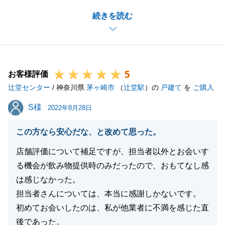
単身赴任とコロナ禍での手続きで色々苦労が多かった
続きを読む
かと思いますが、O様に柔軟にご協力をいただき、ス
ムーズに手続きを進める事ができました。
新居での生活は落ち着かれましたでしょうか。
近日中に新居へご挨拶に伺わせて下さい。
5
今後とも宜しくお願いいたします。
お客様評価
辻堂センター
/ 神奈川県
茅ヶ崎市
（
辻堂駅
）の
戸建て
を
ご購入
S様
S様
2022年8月28日
閉じる
この方なら安心だな、と改めて思った。
店舗評価について補足ですが、担当者以外とお会いす
る機会が飲み物提供時のみだったので、おもてなし感
は感じなかった。
担当者さんについては、本当に感謝しかないです。
初めてお会いしたのは、私が他業者に不満を感じた直
後であった。