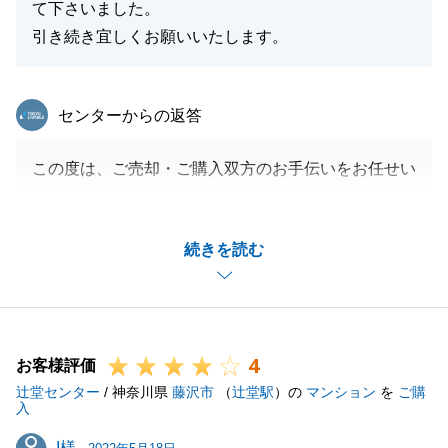
て下さいました。
引き続き宜しくお願いいたします。
東急リバブル
センターからの返答
この度は、ご売却・ご購入双方のお手伝いをお任せい
ただき、誠にありがとうございました。
ご売却、ご購入とタイトなスケジュールでありなが
続きを読む
ら、Ｋ様がいつも柔軟にご対応して下さったため、滞
りなくお取引を終えることができました。
ありがとうございました。
また何かご相談事がございましたら、ぜひご用命お待
4
ちしております。
お客様評価
辻堂センター
今後とも宜しくお願い申し上げます。
/ 神奈川県
藤沢市
（
辻堂駅
）の
マンション
を
ご購
入
I様
I様