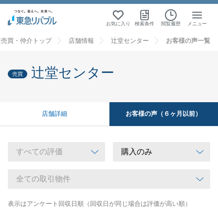
お気に入り
検索条件
閲覧履歴
メニュー
産売買・仲介トップ
店舗情報
辻堂センター
お客様の声一覧
辻堂センター
売買
お客様の声（６ヶ月以前）
店舗詳細
表示はアンケート回収日順（回収日が同じ場合は評価が高い順）