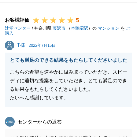
その都度私と一緒に買主様に売主様として物件の魅力
をお伝えして頂いたおかげで、2人3脚でのご売却を
5
実現することができました。
お客様評価
辻堂センター
この場をお借りして御礼申し上げます。ありがとうご
/ 神奈川県
藤沢市
（
本鵠沼駅
）の
マンション
を
ご
購入
ざいました。
T様
T様
また、ご新居に関しましてもご満足のいく結果を実現
2022年7月15日
できましたことを大変嬉しく思っております。
とても満足のできる結果をもたらしてくださいました
また何か不動産に関するお困りごとがございました
ら、お気軽にご連絡ください。
こちらの希望を速やかに汲み取っていただき、スピー
ディに適切な提案をしていただき、とても満足のでき
る結果をもたらしてくださいました。
たいへん感謝しています。
閉じる
東急リバブル
センターからの返答