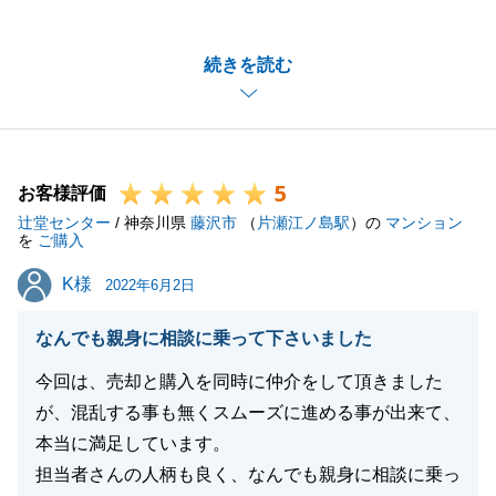
て弊社をご利用頂き、誠にありがとうございました。
お取引に際してご協力いただく場面が多々ございまし
続きを読む
たが、ご対応いただきありがとうございました。
また、ご指摘いただきました点は真摯に受け止め、お
客様ごとのニーズに寄り添った対応ができるよう今後
の活動に活かしてまいります。
5
何かお困りごと、お役に立てる機会がございました
お客様評価
辻堂センター
ら、いつでもご相談をお待ちしております。
/ 神奈川県
藤沢市
（
片瀬江ノ島駅
）の
マンション
を
ご購入
今後とも宜しくお願い申し上げます。
K様
K様
2022年6月2日
なんでも親身に相談に乗って下さいました
閉じる
今回は、売却と購入を同時に仲介をして頂きました
が、混乱する事も無くスムーズに進める事が出来て、
本当に満足しています。
担当者さんの人柄も良く、なんでも親身に相談に乗っ