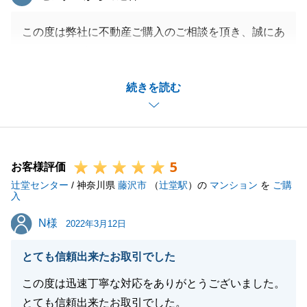
この度は弊社に不動産ご購入のご相談を頂き、誠にあ
りがとうございました。
I様のご期待に添えるよう最大限努めさせていただき
続きを読む
ました。
ご契約からお引渡しまで、I様のご協力により滞りな
くお取引を進めることができました。
誠にありがとうございました。
5
ご自宅のご売却もご期待にお応えできますよう、精一
お客様評価
辻堂センター
杯努めさせていただきます。
/ 神奈川県
藤沢市
（
辻堂駅
）の
マンション
を
ご購
入
引き続き宜しくお願い申し上げます。
N様
N様
2022年3月12日
とても信頼出来たお取引でした
閉じる
この度は迅速丁寧な対応をありがとうございました。
とても信頼出来たお取引でした。