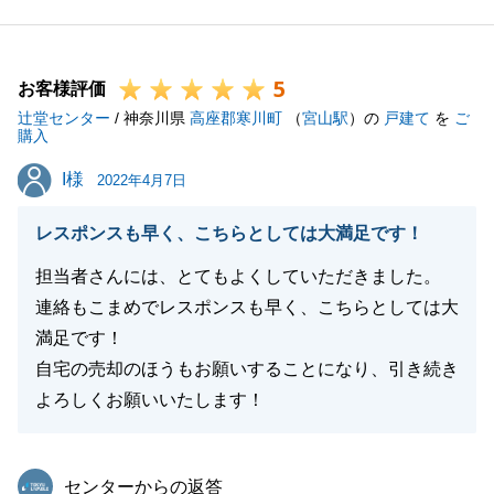
貴重なご意見として今後の業務改善に活かして参りま
す。
5
また何か手前どもにてお手伝い出来ることがございま
お客様評価
辻堂センター
したら、お気軽にお申し付けください。
/ 神奈川県
高座郡寒川町
（
宮山駅
）の
戸建て
を
ご
購入
I様
I様
2022年4月7日
閉じる
レスポンスも早く、こちらとしては大満足です！
担当者さんには、とてもよくしていただきました。
連絡もこまめでレスポンスも早く、こちらとしては大
満足です！
自宅の売却のほうもお願いすることになり、引き続き
よろしくお願いいたします！
東急リバブル
センターからの返答