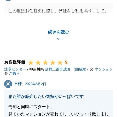
この度はお住替えに際し、弊社をご利用賜りまして、
誠にありがとうございました。
他社様来訪後に弊社まで足を運んでくださり、感謝申
続きを読む
し上げます。
また、ご満足頂けるサービスをご提供出来たこと、大
変嬉しく思っております。
Ｓ様におかれましては、お住替えであった為にご購入
5
とご売却を同時に考えていかなければならず、お手続
お客様評価
辻堂センター
き等大変であったかと存じますが、私共からのご依頼
/ 神奈川県
足柄上郡開成町
（
開成駅
）の
マンション
を
ご購入
事項につきましてもいつもスピーディーに対応くださ
H様
H様
り、ありがとうございました。
2022年8月2日
湘南エリアでの生活については環境の変化もあり最初
また誰か紹介したい気持がいっぱいです
は大変かと存じますが、何かお困りのことがございま
したら今後も気兼ねなくお申し付けくださいませ。
売却と同時にスタート。
見ていたマンションが売れてしまいびっくり致しまし