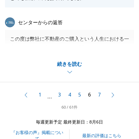
東急リバブル
センターからの返答
この度は弊社に不動産のご購入という人生における一
大イベントをお任せいただき、誠にありがとうござい
ました。
続きを読む
ご契約からご決済までご依頼事項が多岐に渡りました
が、都度適切にご対応賜りましたことに感謝申し上げ
ます。
ご新居でのご生活に関することはもちろんのこと、何
1
3
4
5
6
7
前へ
次へ
…
かお困りごとがございましたら、お気軽にお申し付け
60 / 61件
ください。
今後とも宜しくお願い申し上げます。
毎週更新予定 最終更新日：8月6日
『お客様の声』掲載につい
最新の評価はこちら
て