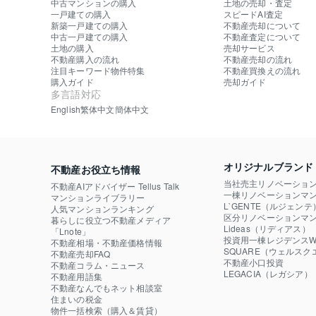
中古マンションの購入
土地の売却・査定
一戸建ての購入
スピードAI査定
新築一戸建ての購入
不動産売却について
中古一戸建ての購入
不動産査定について
土地の購入
売却サービス
不動産購入の流れ
不動産売却の流れ
注目キーワード物件特集
不動産買換えの流れ
購入ガイド
売却ガイド
多言語対応
English
繁体中文
簡体中文
オリジナルブランド
不動産お役立ち情報
当社売主リノベーショ
不動産AIアドバイザー Tellus Talk
一棟リノベーションマン
マンションライブラリー
L`GENTE（ルジェンテ
人気マンションランキング
区分リノベーションマン
暮らしに役立つ不動産メディア

Lideas（リディアス）
「Lnote」
投資用一棟レジデンスWE
不動産相場・不動産価格情報
SQUARE（ウェルスク
不動産売却FAQ
不動産小口投資

不動産コラム・ニュース
LEGACIA（レガシア）
不動産用語集
不動産なんでもネット相談室
住まいの税金
物件一括検索（購入＆賃貸）