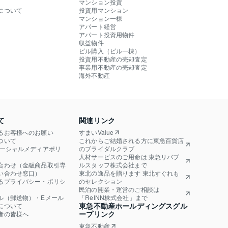
マンション投資
について
投資用マンション
マンション一棟
アパート経営
アパート投資用物件
収益物件
ビル購入（ビル一棟）
投資用不動産の売却査定
事業用不動産の売却査定
海外不動産
て
関連リンク
るお客様へのお願い
すまいValue
ついて
これからご結婚される方に東急百貨店
ソーシャルメディアポリ
のブライダルクラブ
人材サービスのご用命は 東急リバブ
合わせ（金融商品取引専
ルスタッフ株式会社まで
い合わせ窓口）
東北の逸品を贈ります 東北すぐれも
るプライバシー・ポリシ
のセレクション
民泊の開業・運営のご相談は
ル（郵送物）・Eメール
「ReINN株式会社」まで
東急不動産ホールディングスグル
について
ープリンク
者の皆様へ
東急不動産