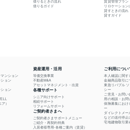
借りるときの流れ
賃貸管理プラン
借りるガイド
リロケーション
貸すときの流れ
貸すガイド
資産運用・活用
ご利用につい
ンマンション
等価交換事業
本人確認に関す
ション

不動産M&A
金融商品取引に
）
アセットマネジメント・出資
東急リバブル 
ション

各種サポート
シー
ご意見・お問い
シニア向けサポート
LL

用の相談・お問
相続サポート
エア）
保険募集におけ
リフォームサポート
ー
ご契約者さまへ
ダイレクトメー
などの送付停止
ご契約者さまサポートメニュー
宅地建物取引業
ご紹介・再契約特典
入居者様専用-各種ご案内（賃貸）