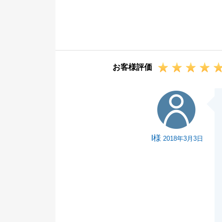
お取引後にもか
けて下さり誠に
今後も、末永い
お客様評価
I様
I様
2018年3月3日