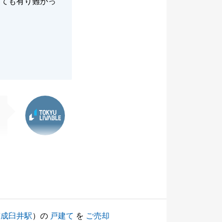
とても有り難かっ
。
東急リバブル
京成臼井駅
）の
戸建て
を
ご売却