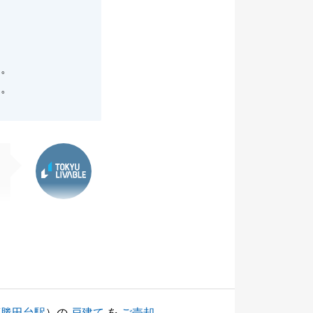
た。
た。
東急リバブル
葉勝田台駅
）の
戸建て
を
ご売却