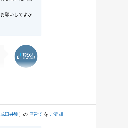
、お願いしてよか
東急リバブル
京成臼井駅
）の
戸建て
を
ご売却