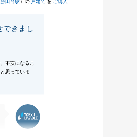
葉勝田台駅
）の
戸建て
を
ご購入
せできまし
で、不安になるこ
たと思っていま
東急リバブル