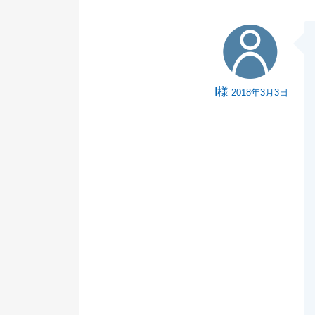
お困りのことが
I様
今後ともよろし
I様
2018年3月3日