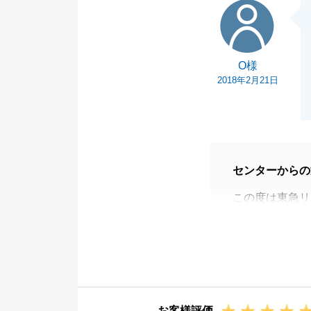
O様
O様
2018年2月21日
センターからの
この度は東急リ
O様のお役に立
ご成約まで約一
いただいたお言
お困りのことが
今後ともよろし
お客様評価