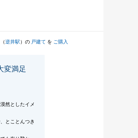
（
逆井駅
）の
戸建て
を
ご購入
大変満足
。
、漠然としたイメ
で、とことんつき