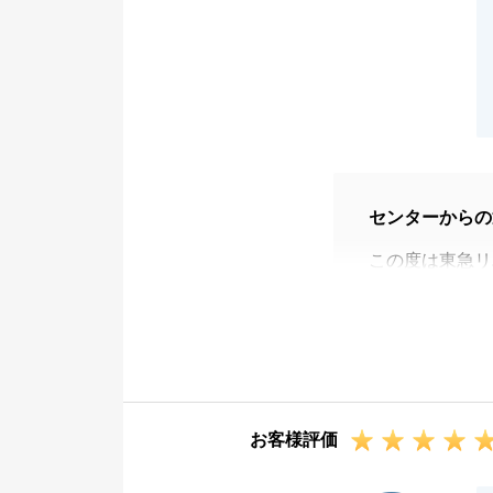
センターからの
この度は東急リ
に立てたことを
販売活動中に何
応していただい
子の配置などご
あり、三か月以
お客様評価
お困りのことが
今後ともよろし