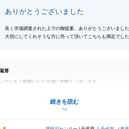
ありがとうございました
閉じる
良く市場調査された上での御提案、ありがとうございまし
大切にしてくれそうな方に売って頂いてこちらも満足でし
返答
バブルをご利用いただき誠に有難うございます。
てたことを大変うれしく思います。
年と長い間、大変お世話になりました。
続きを読む
葉を励みに、日々精進して参ります。
ございましたら、お気軽にご連絡いただければと思います。
くお願い致します。
津田沼センター
/ 千葉県
八千代市
（
東