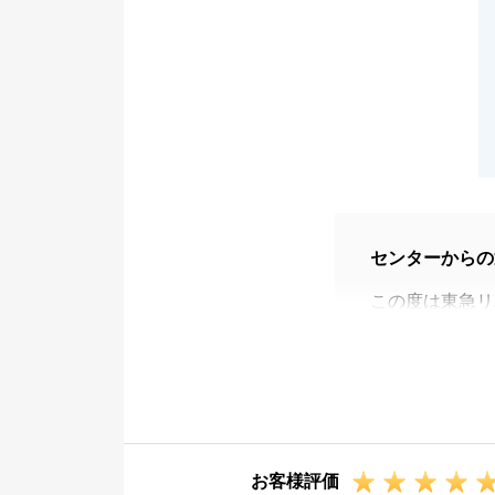
センターからの
この度は東急リ
に立てたことを
お買い換えとい
けいたしました
ても大変嬉しく
お車でご案内さ
お客様評価
ております。