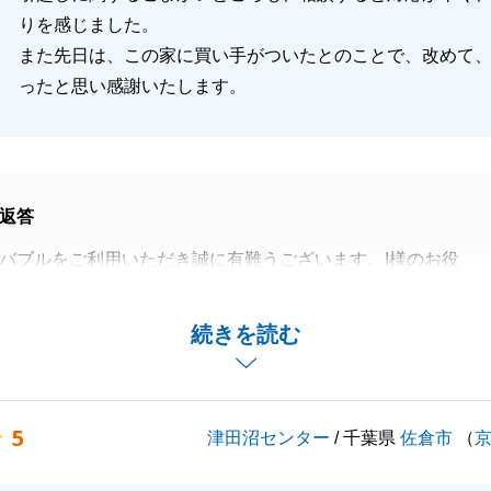
りを感じました。
また先日は、この家に買い手がついたとのことで、改めて
ったと思い感謝いたします。
返答
バブルをご利用いただき誠に有難うございます。I様のお役
大変うれしく思います。
度かご自宅にお伺いさせていただきましたが、いつも快く対
続きを読む
て大変感謝しております。室内の写真撮影にも机の移動や椅
協力いただきまして誠に有難うございました。そのおかげも
内のご成約に結びつけることができました。
5
津田沼センター
/ 千葉県
佐倉市
（
ございましたら、お気軽にご連絡いただければと思います。
くお願い致します。