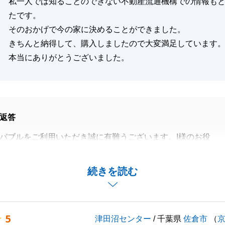
私一人では知ることのできない不動産流通機構での情報も
たです。
そのおかげで今の家に決めることができました。
きちんと納得して、購入しましたので大変満足しています
本当にありがとうございました。
返答
バブルをご利用いただき誠に有難うございます。I様のお役
大変うれしく思います。
う事もあり、お住まいもお探しする期間も短くご足労をおか
続きを読む
が、I様のご納得いただけるお住まいをご紹介でき、私とし
思っております。
せていただいたときに色々なお話しをしたことを今でも覚え
5
津田沼センター
/ 千葉県
佐倉市
（