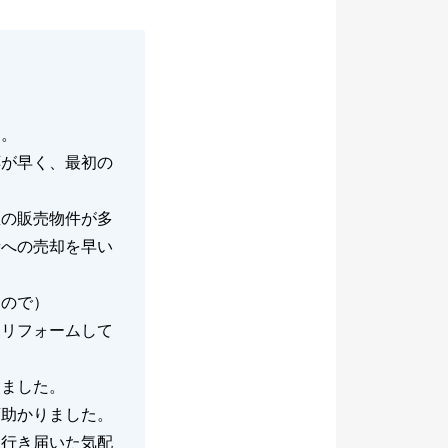
た。
応が早く、最初の
区の販売物件が多
者への売却を早い
たので）
、リフォームして
きました。
変助かりました。
、行き届いた気配