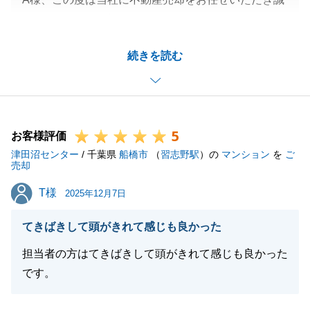
にありがとうございました。
この度は当社にて不動産売却をお任せいただき、誠に
続きを読む
ありがとうございました。
当社でご満足いただける機関でご成約できたこと大変
嬉しく思います。A様のご協力のおかげで無事にお引
き渡しができましたことをお礼申し上げます。
5
今後も何かご不明点、ご要望がございましたら些細な
お客様評価
津田沼センター
ことでも構いませんので申し付けください。引き続き
/ 千葉県
船橋市
（
習志野駅
）の
マンション
を
ご
売却
よろしくお願いいたします。
T様
T様
2025年12月7日
てきばきして頭がきれて感じも良かった
閉じる
担当者の方はてきばきして頭がきれて感じも良かった
です。