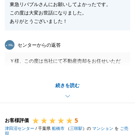
東急リバブルさんにお願いしてよかったです。
この度は大変お世話になりました。
ありがとうございました！
東急リバブル
センターからの返答
Ｙ様、この度は当社にて不動産売却をお任せいただ
き、誠にありがとうございました。
最初は、別の会社様にご依頼しておりましたが、最終
続きを読む
的に当社にて、お手伝いさせて頂くことが出来て、大
変嬉しく思います。
結果的には、大満足の条件でのお取引ではなかったか
もしれませんが、私が一所懸命に対応することで少し
5
でも満足度が上がっていただけたならば、嬉しく思い
お客様評価
津田沼センター
ます。
/ 千葉県
船橋市
（
三咲駅
）の
マンション
を
ご売
却