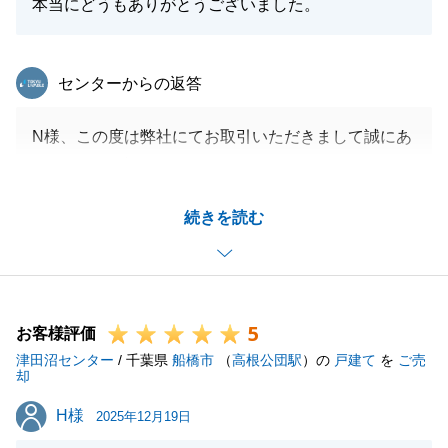
本当にどうもありがとうございました。
東急リバブル
センターからの返答
N様、この度は弊社にてお取引いただきまして誠にあ
りがとうございました。
N様にご協力いただけたおかげで、円滑にお取引を進
続きを読む
めることが出来ました。
今後も不動産売却につきまして同様にお悩み事がある
お知り合いの方がいらっしゃいましたら
いつでもお気軽にご相談下さいませ。
5
お客様評価
津田沼センター
/ 千葉県
船橋市
（
高根公団駅
）の
戸建て
を
ご売
却
閉じる
H様
H様
2025年12月19日