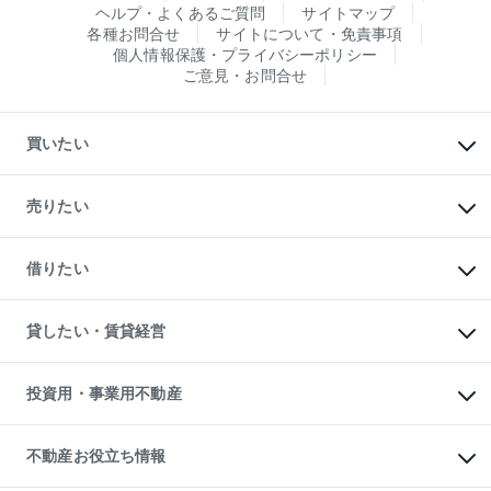
ヘルプ・よくあるご質問
サイトマップ
各種お問合せ
サイトについて・免責事項
個人情報保護・プライバシーポリシー
ご意見・お問合せ
買いたい
マンションの購入
新築・分譲マンションの購入
売りたい
中古マンションの購入
一戸建ての購入
マンションの売却・査定
新築一戸建ての購入
一戸建ての売却・査定
借りたい
中古一戸建ての購入
土地の売却・査定
土地の購入
スピードAI査定
不動産購入の流れ
物件を借りる
不動産売却について
注目キーワード物件特集
オフィス・店舗の賃貸
貸したい・賃貸経営
不動産査定について
購入ガイド
借りるときの流れ
売却サービス
借りるガイド
不動産売却の流れ
無料賃料査定
多言語対応
不動産買換えの流れ
マンション賃料データ
投資用・事業用不動産
売却ガイド
賃貸管理プラン
English
繁体中文
簡体中文
リロケーションについて
投資用不動産
貸すときの流れ
事業用不動産
不動産お役立ち情報
貸すガイド
マンション投資
投資用マンション