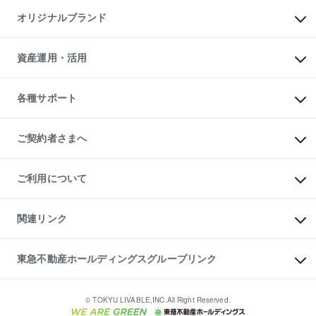
不動産AIアドバイザー Tellus Talk
マンション一棟
マンションライブラリー
オリジナルブランド
アパート経営
人気マンションランキング
アパート投資用物件
暮らしに役立つ不動産メディア

収益物件
当社売主リノベーションマンション
「Lnote」
ビル購入（ビル一棟）
一棟リノベーションマンション

資産運用・活用
不動産相場・不動産価格情報
投資用不動産の売却査定
L`GENTE（ルジェンテ）
不動産売却FAQ
事業用不動産の売却査定
区分リノベーションマンション

不動産コラム・ニュース
等価交換事業
海外不動産
Lideas（リディアス）
不動産用語集
不動産M&A
各種サポート
投資用一棟レジデンスWELL

不動産なんでもネット相談室
アセットマネジメント・出資
SQUARE（ウェルスクエア）
住まいの税金
不動産小口投資

シニア向けサポート
物件一括検索（購入＆賃貸）
LEGACIA（レガシア）
相続サポート
ご契約者さまへ
リフォームサポート
ご契約者さまサポートメニュー
ご紹介・再契約特典
ご利用について
入居者様専用-各種ご案内（賃貸）
東急こすもす会「こすもすWeb」
本人確認に関するお客様へのお願い
金融商品取引について
関連リンク
東急リバブル ソーシャルメディアポリシー
ご意見・お問い合わせ（金融商品取引専用の相談・お問い合わせ窓口）
すまいValue
保険募集におけるプライバシー・ポリシー
これからご結婚される方に東急百貨店のブライダルクラブ
東急不動産ホールディングスグループリンク
ダイレクトメール（郵送物）・Eメールなどの送付停止について
人材サービスのご用命は 東急リバブルスタッフ株式会社まで
宅地建物取引業者の皆様へ
東北の逸品を贈ります 東北すぐれものセレクション
東急不動産
民泊の開業・運営のご相談は「ReINN株式会社」まで
東急コミュニティー
© TOKYU LIVABLE,INC.All Right Reserved.
東急リバブル