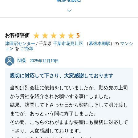
結果、良い条件でご成約いただくことができました。
引渡後もしっかりとサポートさせていただきますの
で、どうぞよろしくお願いいたします。
5
お客様評価
津田沼センター
/ 千葉県
千葉市花見川区
（
幕張本郷駅
）の
マンシ
閉じる
ョン
を
ご売却
N様
N様
2025年12月19日
親切に対応して下さり、大変感謝しております
当初は別会社に依頼をしていましたが、勤め先の上司
から貴社を紹介されお願いする事にしました。
結果、訪問して下さった日から契約しそして明け渡し
までが、あっという間に終了しました。
その間、こちらのわがままな要望にも親切に対応して
下さり、大変感謝しております。