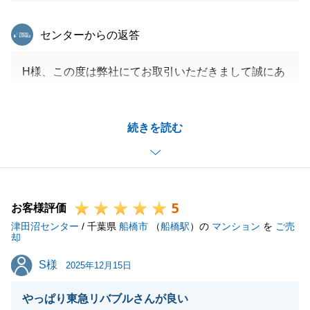
東急リバブル
センターからの返答
H様、この度は弊社にてお取引いただきまして誠にあ
りがとうございました。
また、大変温かいお言葉頂戴し、誠にありがとうござ
続きを読む
います。
頂戴したお言葉を励みに、より一層精進して参りま
す。
今後も不動産売却につきまして同様にお悩み事がある
5
お知り合いの方がいらっしゃいましたらいつでもお気
お客様評価
津田沼センター
軽にご相談下さいませ。
/ 千葉県
船橋市
（
船橋駅
）の
マンション
を
ご売
却
S様
S様
2025年12月15日
閉じる
やっぱり東急リバブルさんが良い