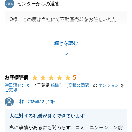
東急リバブル
センターからの返答
O様、この度は当社にて不動産売却をお任せいただ
き、誠にありがとうございました。
共有者様とも代表して、連携を取ってくださり大変感
続きを読む
謝いたします。
決済までにも、多少の紆余曲折は御座いましたが、無
事に決済を迎えることが出来、嬉しく思います。
今後とも、何かお困りのことがございましたら些細な
5
ことでも構いませんのでご連絡いただければと存じま
お客様評価
津田沼センター
す。
/ 千葉県
船橋市
（
高根公団駅
）の
マンション
を
ご売却
引き続きよろしくお願いいたします。
T様
T様
2025年12月10日
人に対する礼儀が良くできています
閉じる
私に事情があるにも関わらず、コミュニケーション能