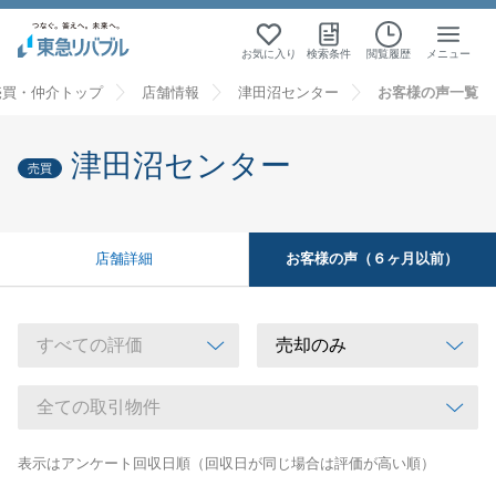
お気に入り
検索条件
閲覧履歴
メニュー
売買・仲介トップ
店舗情報
津田沼センター
お客様の声一覧
津田沼センター
売買
お客様の声（６ヶ月以前）
店舗詳細
表示はアンケート回収日順（回収日が同じ場合は評価が高い順）