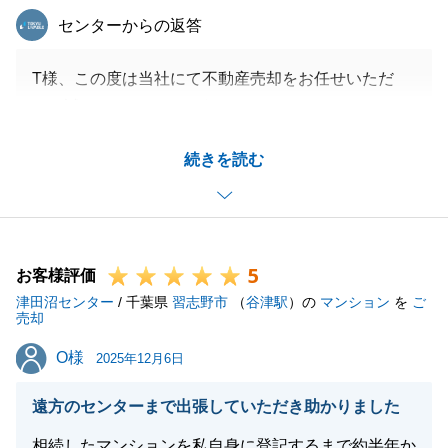
東急リバブル
センターからの返答
T様、この度は当社にて不動産売却をお任せいただ
き、誠にありがとうございました。
ご自身のお引越しでお忙しい中、お荷物の撤去等ご協
続きを読む
力いただきましたお陰様で無事にお取引を完了するこ
とができました。感謝申し上げます。
また、いつもお会いした際にお話をするのもとても楽
しみでした。
5
今後も何かご不明点、ご要望がございましたら些細な
お客様評価
津田沼センター
ことでも構いませんので申し付けください。引き続き
/ 千葉県
習志野市
（
谷津駅
）の
マンション
を
ご
売却
よろしくお願いいたします。
O様
O様
2025年12月6日
遠方のセンターまで出張していただき助かりました
閉じる
相続したマンションを私自身に登記するまで約半年か