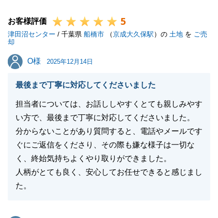
ことでも構いませんのでご連絡いただければと存じま
5
す。引き続きよろしくお願いいたします。
お客様評価
津田沼センター
/ 千葉県
船橋市
（
京成大久保駅
）の
土地
を
ご売
却
O様
O様
2025年12月14日
閉じる
最後まで丁寧に対応してくださいました
担当者については、お話ししやすくとても親しみやす
い方で、最後まで丁寧に対応してくださいました。
分からないことがあり質問すると、電話やメールです
ぐにご返信をくださり、その際も嫌な様子は一切な
く、終始気持ちよくやり取りができました。
人柄がとても良く、安心してお任せできると感じまし
た。