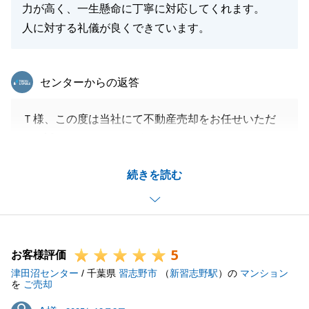
力が高く、一生懸命に丁寧に対応してくれます。
人に対する礼儀が良くできています。
東急リバブル
センターからの返答
Ｔ様、この度は当社にて不動産売却をお任せいただ
き、誠にありがとうございました。
これまでの苦労や経験など、人生の勉強になるお話な
続きを読む
ども聞くことができ、私自身も成長できた期間だった
と思いました。
販売活動期間中もご不安な思いをさせてしまったこと
もあったかと存じますが、無事にご決済まで終えるこ
5
とができ、安心しております。
お客様評価
津田沼センター
Ｔ様の今後のご多幸を心よりお祈りしております。
/ 千葉県
習志野市
（
新習志野駅
）の
マンション
を
ご売却
今後も何かございましたら、些細なことでも構いませ
A様