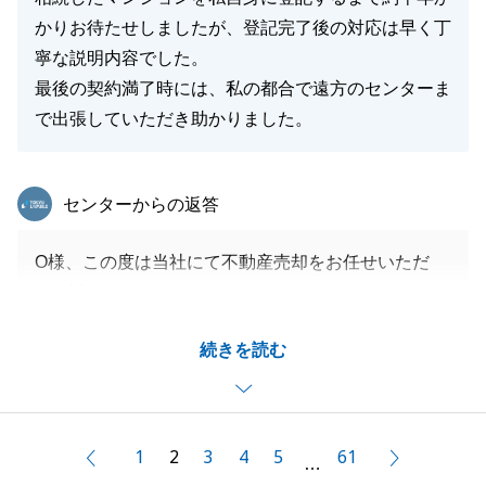
かりお待たせしましたが、登記完了後の対応は早く丁
寧な説明内容でした。
最後の契約満了時には、私の都合で遠方のセンターま
で出張していただき助かりました。
東急リバブル
センターからの返答
O様、この度は当社にて不動産売却をお任せいただ
き、誠にありがとうございました。
室内の確認等でこちらまでお越しくださり、ご協力い
続きを読む
ただけたおかげでスムーズにお取引を終えることが出
来ました。ご協力いただき誠にありがとうございまし
た。
今後も何かご不明点、ご要望がございましたら些細な
1
2
3
4
5
61
前へ
次へ
…
ことでも構いませんので申し付けください。引き続き