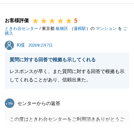
5
お客様評価
ときわ台センター
/ 東京都
板橋区
（
蓮根駅
）の
マンション
を
ご
購入
K様
K様
2026年2月7日
質問に対する回答で根拠も示してくれる
レスポンスが早く、また質問に対する回答で根拠も示
してくれることがあり、信頼出来た。
東急リバブル
センターからの返答
この度はときわ台センターをご利用頂きありがとうご
ざいました。