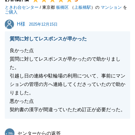
ときわ台センター
/ 東京都
板橋区
（
上板橋駅
）の
マンション
を
ご購入
H様
H様
2025年12月15日
閉じる
質問に対してレスポンスが早かった
良かった点
質問に対してレスポンスが早かったので助かりまし
た。
引越し日の連絡や駐輪場の利用について、事前にマン
ションの管理の方へ連絡してくださっていたので助か
りました。
悪かった点
契約書の漢字が間違っていたため訂正が必要だった。
東急リバブル
センターからの返答