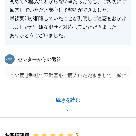
初めての購入でわからない事だらけでも、ご親切にご
回答していただき安心して契約ができました。
最後実印が相違していたことが判明しご迷惑をおかけ
しましたが、嫌な顔せず対応していただきました。
ありがとうございました。
東急リバブル
センターからの返答
この度は弊社で不動産をご購入いただきまして、誠に
ありがとうございました。
金融機関との調整等、お忙しい中、色々と迅速にご対
続きを読む
応をいただいたお陰で、円滑にお取引を進めることが
出来ました。
今後も、不動産についてお困りごとがございました
ら、是非お気軽にご連絡くださいませ。
5
何卒よろしくお願いいたします。
お客様評価