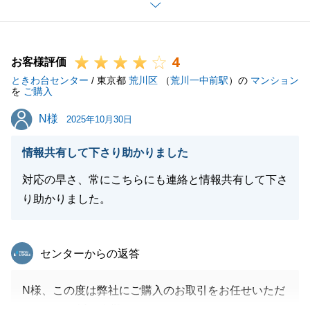
らいつでもお気軽にご相談下さい。
よろしくお願い申し上げます。
4
お客様評価
ときわ台センター
/ 東京都
荒川区
（
荒川一中前駅
）の
マンション
閉じる
を
ご購入
N様
N様
2025年10月30日
情報共有して下さり助かりました
対応の早さ、常にこちらにも連絡と情報共有して下さ
り助かりました。
東急リバブル
センターからの返答
N様、この度は弊社にご購入のお取引をお任せいただ
きまして、誠に有難うございました。