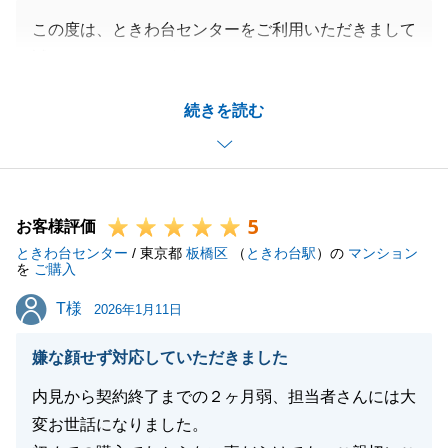
この度は、ときわ台センターをご利用いただきまして
誠にありがとうございました。
A様の不動産ご購入を微力ながらお手伝いでき、また
続きを読む
お役にたてたこと大変光栄でございます。
ご購入物件は遠方でしたがA様には現地確認を即行っ
ていただき、ご決済までの手続きにつきましても、事
前お打合せを都度させていただいたため、スムーズに
5
行うことができました。
お客様評価
ときわ台センター
お褒めのお言葉をいただき大変光栄でございます。
/ 東京都
板橋区
（
ときわ台駅
）の
マンション
を
ご購入
今後も不動産においてご相談事項等ございましたら、
T様
T様
お気軽にご連絡下さいますようお願い申し上げます。
2026年1月11日
嫌な顔せず対応していただきました
内見から契約終了までの２ヶ月弱、担当者さんには大
閉じる
変お世話になりました。