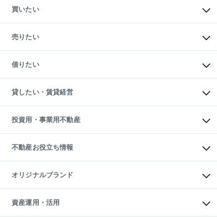
買いたい
マンションの購入
新築・分譲マンションの購入
売りたい
中古マンションの購入
一戸建ての購入
マンションの売却・査定
新築一戸建ての購入
一戸建ての売却・査定
借りたい
中古一戸建ての購入
土地の売却・査定
土地の購入
スピードAI査定
不動産購入の流れ
物件を借りる
不動産売却について
注目キーワード物件特集
オフィス・店舗の賃貸
貸したい・賃貸経営
不動産査定について
購入ガイド
借りるときの流れ
売却サービス
借りるガイド
不動産売却の流れ
無料賃料査定
多言語対応
不動産買換えの流れ
マンション賃料データ
投資用・事業用不動産
売却ガイド
賃貸管理プラン
English
繁体中文
簡体中文
リロケーションについて
投資用不動産
貸すときの流れ
事業用不動産
不動産お役立ち情報
貸すガイド
マンション投資
投資用マンション
不動産AIアドバイザー Tellus Talk
マンション一棟
マンションライブラリー
オリジナルブランド
アパート経営
人気マンションランキング
アパート投資用物件
暮らしに役立つ不動産メディア

収益物件
当社売主リノベーションマンション
「Lnote」
ビル購入（ビル一棟）
一棟リノベーションマンション

資産運用・活用
不動産相場・不動産価格情報
投資用不動産の売却査定
L`GENTE（ルジェンテ）
不動産売却FAQ
事業用不動産の売却査定
区分リノベーションマンション
