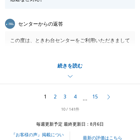
東急リバブル
センターからの返答
この度は、ときわ台センターをご利用いただきまして
誠にありがとうございました。
無事お取引が完了し、ご満足いただき安心しておりま
続きを読む
す。
無事にお取引が完了しましたのもS様のお力添えのお
かげです。
また不動産の事で何かありましたら、お気軽にご相談
1
2
3
4
15
次へ
…
ください。
10 / 141件
改めまして、この度は誠に有難うございました。
今後ともどうぞ宜しくお願い申し上げます。
毎週更新予定 最終更新日：8月6日
『お客様の声』掲載につい
最新の評価はこちら