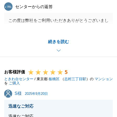
東急リバブル
センターからの返答
この度は弊社をご利用いただきありがとうございまし
た。
N様のお力によかったです。また何かございましたら
続きを読む
お気軽にお申し付けくださいませ。
閉じる
5
お客様評価
ときわ台センター
/ 東京都
板橋区
（
志村三丁目駅
）の
マンション
を
ご購入
S様
S様
2025年9月20日
迅速なご対応
迅速なご対応。