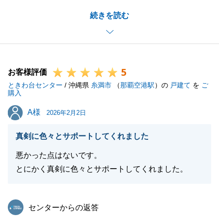
K様のご協力のおかげで無事にお引渡しを完了するこ
続きを読む
とができました。
また、何かございましたらお気軽にお申し付けくださ
い。
5
お客様評価
ときわ台センター
/ 沖縄県
糸満市
（
那覇空港駅
）の
戸建て
を
ご
閉じる
購入
A様
A様
2026年2月2日
真剣に色々とサポートしてくれました
悪かった点はないです。
とにかく真剣に色々とサポートしてくれました。
東急リバブル
センターからの返答