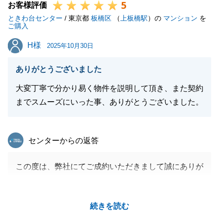
5
お客様評価
ときわ台センター
/ 東京都
板橋区
（
上板橋駅
）の
マンション
を
閉じる
ご購入
H様
H様
2025年10月30日
ありがとうございました
大変丁寧で分かり易く物件を説明して頂き、また契約
までスムーズにいった事、ありがとうございました。
東急リバブル
センターからの返答
この度は、弊社にてご成約いただきまして誠にありが
とうございます。
お褒めのお言葉も頂戴しありがとうございました。
続きを読む
引き続き、不動産に関してご不明な点等ございました