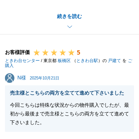
タイトなスケジュールではございましたが、N様のご
続きを読む
協力のお陰で、無事にお取引を終えることができまし
た。
今後も不動産に関するお困りごとがございましたら、
是非、ご用命ください。
5
何卒よろしくお願い申し上げます。
お客様評価
ときわ台センター
/ 東京都
板橋区
（
ときわ台駅
）の
戸建て
を
ご
購入
N様
N様
2025年10月21日
閉じる
売主様とこちらの両方を立てて進めて下さいました
今回こちらは特殊な状況からの物件購入でしたが、最
初から最後まで売主様とこちらの両方を立てて進めて
下さいました。