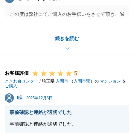
この度は弊社にてご購入のお手伝いをさせて頂き、誠
にありがとうございました。
ご契約の際は申し訳ございませんでした。
続きを読む
今後とも不動産に関することでお力になれることがご
ざいましたら、遠慮なくご相談ください。
引き続き、宜しくお願いいたします。
5
お客様評価
ときわ台センター
/ 埼玉県
入間市
（
入間市駅
）の
マンション
を
閉じる
ご購入
I様
I様
2025年12月6日
事前確認と連絡が適切でした
事前確認と連絡が適切でした。