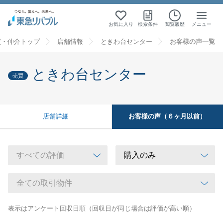
お気に入り
検索条件
閲覧履歴
メニュー
買・仲介トップ
店舗情報
ときわ台センター
お客様の声一覧
ときわ台センター
売買
お客様の声（６ヶ月以前）
店舗詳細
表示はアンケート回収日順（回収日が同じ場合は評価が高い順）