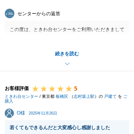
東急リバブル
センターからの返答
この度は、ときわ台センターをご利用いただきまして
誠にありがとうございました。
I様のご新居ご購入を微力ながらお手伝いでき、また
続きを読む
お役にたてたこと大変光栄でございます。
I様につきましては、ご自宅のご売却もあるため、事
前ご連絡やご報告を適宜おこなうことを心掛けており
ました。
5
お褒めのお言葉をいただき大変嬉しく思います。
お客様評価
ときわ台センター
今後も不動産のことでご相談事項等ございましたら、
/ 東京都
板橋区
（
志村坂上駅
）の
戸建て
を
ご
購入
お気軽にご連絡下さいますようお願い申し上げます。
O様
O様
2025年11月26日
若くてもできるんだと大変感心し感謝しました
閉じる