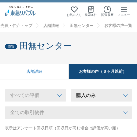
お気に入り
検索条件
閲覧履歴
メニュー
産売買・仲介トップ
店舗情報
田無センター
お客様の声一覧
田無センター
売買
お客様の声（６ヶ月以前）
店舗詳細
表示はアンケート回収日順（回収日が同じ場合は評価が高い順）