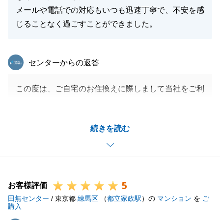
メールや電話での対応もいつも迅速丁寧で、不安を感
じることなく過ごすことができました。
東急リバブル
センターからの返答
この度は、ご自宅のお住換えに際しまして当社をご利
用いただきまして誠にありがとうございました。
至らない点もあったかと思いますが、H様のご協力頂
続きを読む
きましたおかげで無事に残金決済をさせて頂くことが
出来ました。
大変感謝しております。今後も何かお困りごとなどご
ざいましたら、どうぞお気軽にお声がけください。
5
引き続きどうぞ宜しくお願いいたします。
お客様評価
田無センター
/ 東京都
練馬区
（
都立家政駅
）の
マンション
を
ご
購入