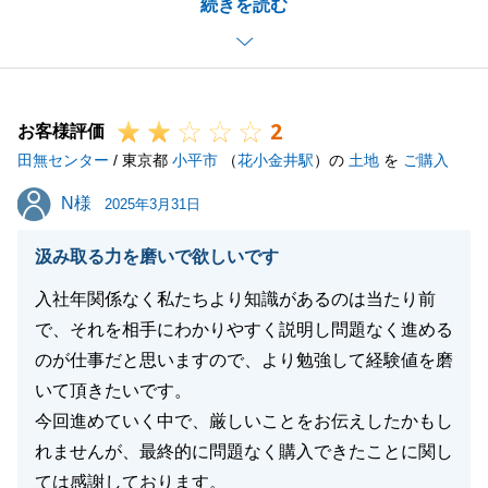
続きを読む
と思いますが、K様のご協力もあり二人三脚で前に進
める事ができ大変嬉しく思っております。
また何か不動産の事でご相談がございましたらお気兼
ねなくお申し出くださいませ。
2
今後とも何卒よろしくお願い申し上げます。
お客様評価
田無センター
/ 東京都
小平市
（
花小金井駅
）の
土地
を
ご購入
N様
N様
2025年3月31日
閉じる
汲み取る力を磨いで欲しいです
入社年関係なく私たちより知識があるのは当たり前
で、それを相手にわかりやすく説明し問題なく進める
のが仕事だと思いますので、より勉強して経験値を磨
いて頂きたいです。
今回進めていく中で、厳しいことをお伝えしたかもし
れませんが、最終的に問題なく購入できたことに関し
ては感謝しております。