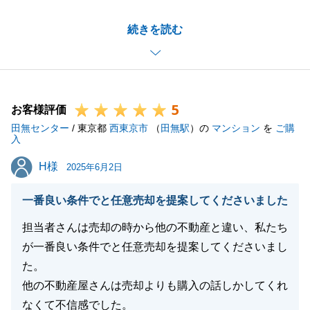
T様のお役に立てたこと大変嬉しく思います。
続きを読む
今後もなにかご相談ございましたら、ご連絡をお待ち
しております。
今後ともよろしくお願い申し上げます。
5
お客様評価
田無センター
/ 東京都
西東京市
（
田無駅
）の
マンション
を
ご購
閉じる
入
H様
H様
2025年6月2日
一番良い条件でと任意売却を提案してくださいました
担当者さんは売却の時から他の不動産と違い、私たち
が一番良い条件でと任意売却を提案してくださいまし
た。
他の不動産屋さんは売却よりも購入の話しかしてくれ
なくて不信感でした。