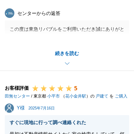
東急リバブル
センターからの返答
この度は東急リバブルをご利用いただき誠にありがと
うございました
K様の多大なるご協力・ご理解のおかげで、お引渡し
続きを読む
まで無事に終えることができました。
今後も、ご不動産に関わるご不明な点やご相談がござ
いましたらお気軽にお声がけください。
引き続きよろしくお願い申し上げます。
5
お客様評価
田無センター
/ 東京都
小平市
（
花小金井駅
）の
戸建て
を
ご購入
閉じる
Y様
Y様
2025年7月16日
すぐに現地に行って調べ連絡くれた