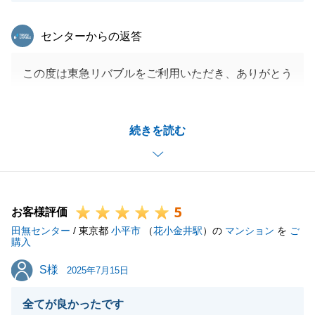
東急リバブル
センターからの返答
この度は東急リバブルをご利用いただき、ありがとう
ございました。
ご契約に至るまで、お話が2転3転してご不安な思い
続きを読む
をさせてしまった部分があったかと思いますが、最後
までお付き合いいただきありがとうございました。
またご多忙の中、ご案内からお引渡まで常にご協力を
いただきY様に助けられた部分が、多々ございまし
5
た。重ねてお礼申し上げます。
お客様評価
田無センター
今後も何かお困りごとなどございましたら、どうぞお
/ 東京都
小平市
（
花小金井駅
）の
マンション
を
ご
購入
気軽にお声がけください。
S様
S様
引き続きどうぞ宜しくお願いいたします。
2025年7月15日
全てが良かったです