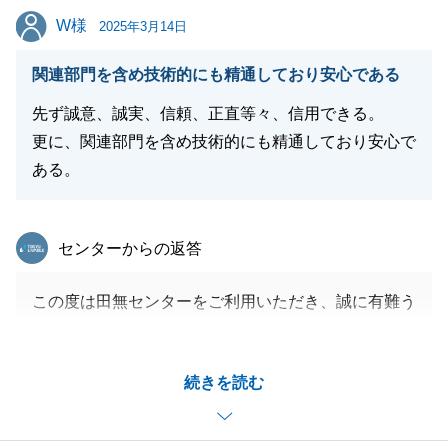
W様
W様
2025年3月14日
閉じる
関連部門を含め技術的にも精通しており安心である
先ず誠意、誠実、信頼、正直等々、信用できる。
更に、関連部門を含め技術的にも精通しており安心で
ある。
東急リバブル
センターからの返答
この度は田無センターをご利用いただき、誠に有難う
ございました。
W様とはとても長い付き合いで、最終的に購入のお手
続きを読む
伝いをできたこと大変嬉しく思っております。
今後もご相談などございましたら、ご連絡をお待ちし
ております。