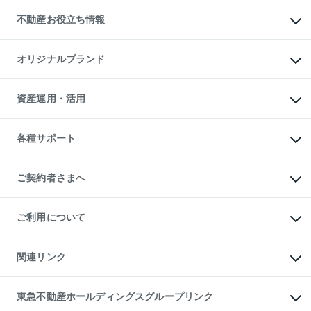
投資用不動産
貸すときの流れ
事業用不動産
不動産お役立ち情報
貸すガイド
マンション投資
投資用マンション
不動産AIアドバイザー Tellus Talk
マンション一棟
マンションライブラリー
オリジナルブランド
アパート経営
人気マンションランキング
アパート投資用物件
暮らしに役立つ不動産メディア

収益物件
当社売主リノベーションマンション
「Lnote」
ビル購入（ビル一棟）
一棟リノベーションマンション

資産運用・活用
不動産相場・不動産価格情報
投資用不動産の売却査定
L`GENTE（ルジェンテ）
不動産売却FAQ
事業用不動産の売却査定
区分リノベーションマンション

不動産コラム・ニュース
等価交換事業
海外不動産
Lideas（リディアス）
不動産用語集
不動産M&A
各種サポート
投資用一棟レジデンスWELL

不動産なんでもネット相談室
アセットマネジメント・出資
SQUARE（ウェルスクエア）
住まいの税金
不動産小口投資

シニア向けサポート
物件一括検索（購入＆賃貸）
LEGACIA（レガシア）
相続サポート
ご契約者さまへ
リフォームサポート
ご契約者さまサポートメニュー
ご紹介・再契約特典
ご利用について
入居者様専用-各種ご案内（賃貸）
東急こすもす会「こすもすWeb」
本人確認に関するお客様へのお願い
金融商品取引について
関連リンク
東急リバブル ソーシャルメディアポリシー
ご意見・お問い合わせ（金融商品取引専用の相談・お問い合わせ窓口）
すまいValue
保険募集におけるプライバシー・ポリシー
これからご結婚される方に東急百貨店のブライダルクラブ
東急不動産ホールディングスグループリンク
ダイレクトメール（郵送物）・Eメールなどの送付停止について
人材サービスのご用命は 東急リバブルスタッフ株式会社まで
宅地建物取引業者の皆様へ