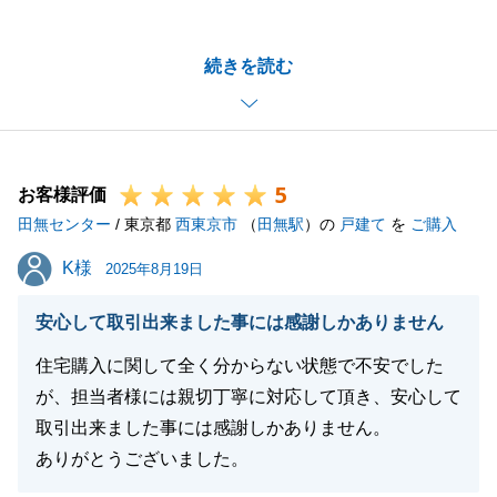
ございます。
不動産売却に関して様々な選択がある中で、M様にと
続きを読む
ってご満足いただける形で進める事ができ、大変嬉し
く思います。
今後は、よりスムーズな進め方ができるよう精進して
参ります。
5
また不動産の事で何かありましたらお気兼ねなくご連
お客様評価
田無センター
絡くださいませ。
/ 東京都
西東京市
（
田無駅
）の
戸建て
を
ご購入
今後とも何卒よろしくお願い申し上げます。
K様
K様
2025年8月19日
安心して取引出来ました事には感謝しかありません
閉じる
住宅購入に関して全く分からない状態で不安でした
が、担当者様には親切丁寧に対応して頂き、安心して
取引出来ました事には感謝しかありません。
ありがとうございました。