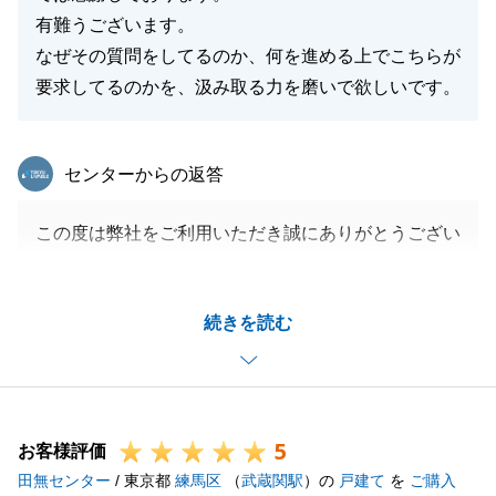
有難うございます。
なぜその質問をしてるのか、何を進める上でこちらが
要求してるのかを、汲み取る力を磨いで欲しいです。
東急リバブル
センターからの返答
この度は弊社をご利用いただき誠にありがとうござい
ます。
進めていく中でご不安な点等、スムーズな進行ができ
続きを読む
ない事もあり申し訳ございませんでした。
様々なご指摘を賜り感謝しております。
より一層、業務レベルを向上できるように精進して参
ります。
5
今後とも何卒よろしくお願い申し上げます。
お客様評価
田無センター
/ 東京都
練馬区
（
武蔵関駅
）の
戸建て
を
ご購入