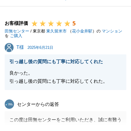
ご契約からお引渡しまでの間も常に迅速なご協力をい
ただき、大変感謝しております。
5
引き続き不動産の事で何かありましたら、いつでもお
お客様評価
田無センター
気兼ねなくお申し出くださいませ。
/ 東京都
東久留米市
（
花小金井駅
）の
マンション
を
ご購入
今後とも何卒よろしくお願い申し上げます。
T様
T様
2025年6月21日
引っ越し後の質問にも丁寧に対応してくれた
閉じる
良かった。
引っ越し後の質問にも丁寧に対応してくれた。
東急リバブル
センターからの返答
この度は田無センターをご利用いただき、誠に有難う
ございました。