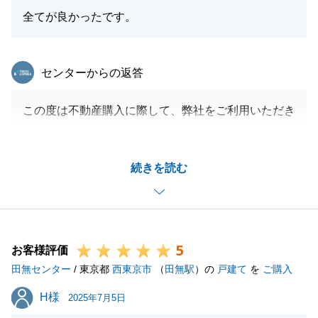
全てが良かったです。
閉じる
東急リバブル
センターからの返答
この度は不動産購入に際して、弊社をご利用いただき
誠にありがとうございます。
S様の新居先でのご健勝を心よりお祈り申し上げま
続きを読む
す。
改めまして、この度は誠にありがとうございました。
今後ともどうぞよろしくお願い申し上げます。
5
お客様評価
田無センター
/ 東京都
西東京市
（
田無駅
）の
戸建て
を
ご購入
閉じる
H様
H様
2025年7月5日