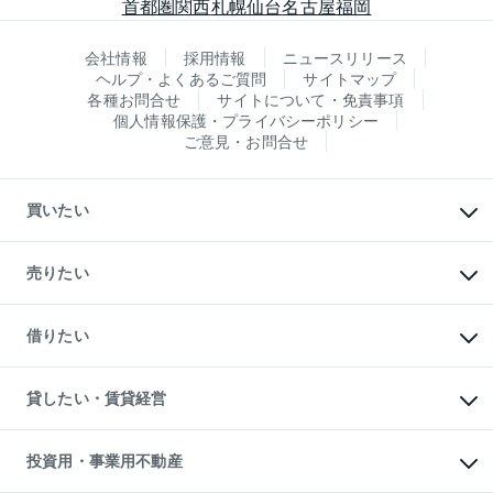
首都圏
関西
札幌
仙台
名古屋
福岡
会社情報
採用情報
ニュースリリース
ヘルプ・よくあるご質問
サイトマップ
各種お問合せ
サイトについて・免責事項
個人情報保護・プライバシーポリシー
ご意見・お問合せ
買いたい
マンションの購入
新築・分譲マンションの購入
売りたい
中古マンションの購入
一戸建ての購入
マンションの売却・査定
新築一戸建ての購入
一戸建ての売却・査定
借りたい
中古一戸建ての購入
土地の売却・査定
土地の購入
スピードAI査定
不動産購入の流れ
物件を借りる
不動産売却について
注目キーワード物件特集
オフィス・店舗の賃貸
貸したい・賃貸経営
不動産査定について
購入ガイド
借りるときの流れ
売却サービス
借りるガイド
不動産売却の流れ
無料賃料査定
多言語対応
不動産買換えの流れ
マンション賃料データ
投資用・事業用不動産
売却ガイド
賃貸管理プラン
English
繁体中文
簡体中文
リロケーションについて