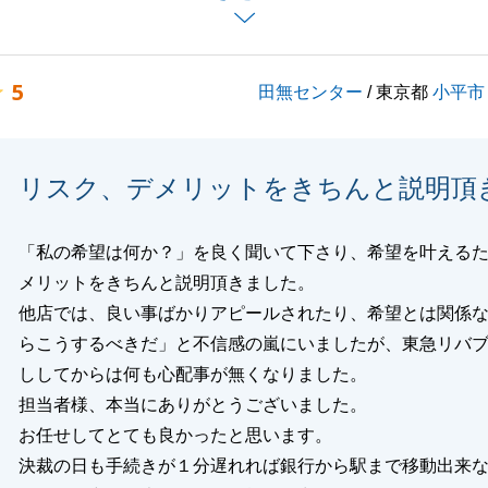
かお困りのことなどがございましたら、お気軽にお声がけく
バブルを末永くご愛顧の程、よろしくお願いいたします。
5
田無センター
/ 東京都
小平市
閉じる
リスク、デメリットをきちんと説明頂
「私の希望は何か？」を良く聞いて下さり、希望を叶える
メリットをきちんと説明頂きました。
他店では、良い事ばかりアピールされたり、希望とは関係
らこうするべきだ」と不信感の嵐にいましたが、東急リバ
ししてからは何も心配事が無くなりました。
担当者様、本当にありがとうございました。
お任せしてとても良かったと思います。
決裁の日も手続きが１分遅れれば銀行から駅まで移動出来