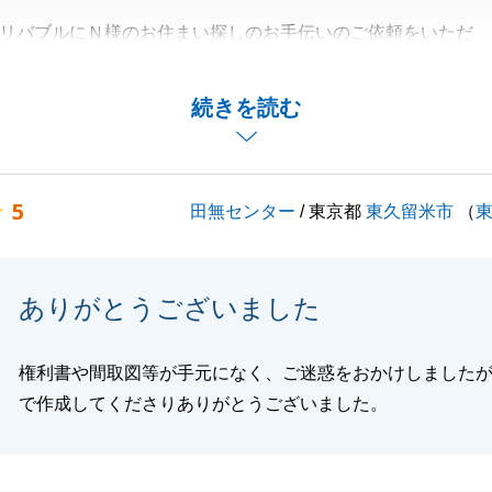
リバブルにＮ様のお住まい探しのお手伝いのご依頼をいただ
ありがとうございました。
いらっしゃる中でも、たくさんの物件をご見学いただき、こ
続きを読む
し上げます。
てご家族皆様の新生活がはじまると思いますが、何か気にな
したら、どうぞお気軽にお申し付けください。
5
田無センター
/ 東京都
東久留米市
（
にありがとうございました。
ありがとうございました
閉じる
権利書や間取図等が手元になく、ご迷惑をおかけしました
で作成してくださりありがとうございました。