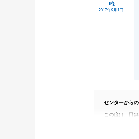
H様
2017年9月1日
センターからの
この度は、田無
H様のお役に立
ご趣味等、いろ