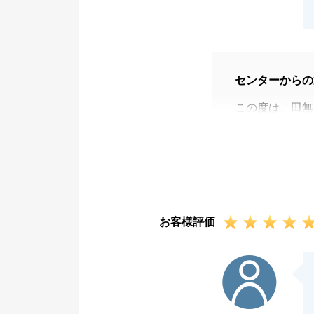
センターからの
この度は、田無
お役に立てたこ
Y様には、お引
ありがとうござ
ての事だと思っ
これからも、何
お客様評価
ださい。
今後とも東急リ
H様