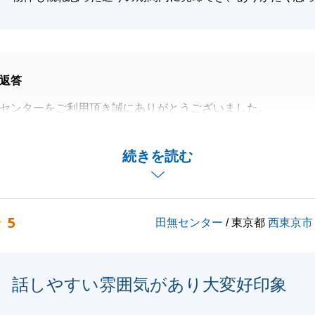
閉じる
返答
センターをご利用頂き誠にありがとうございました。
とを大変嬉しく思います。
渡しに際し、お片付け等で、遠方からお越しいただき本当に
続きを読む
いました。期間内に売却が出来た事も、Y様のご協力があっ
ております。
かお困りのことなどがございましたら、お気軽にお声がけく
5
田無センター
/ 東京都
西東京市
バブルを末永くご愛顧の程、よろしくお願いいたします。
話しやすい雰囲気があり大変好印象