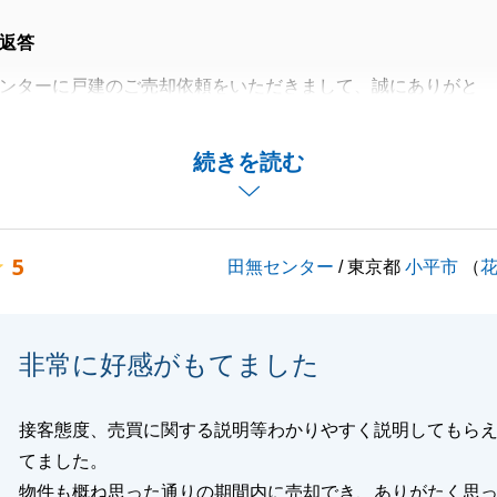
返答
ンターに戸建のご売却依頼をいただきまして、誠にありがと
事で多忙な中、荷物の撤去や、カースペースのボート２台
続きを読む
、ご協力いただきましてありがとうございました。
気に入っていただき、良いお取引をさせていただきましたこ
思います。
5
田無センター
/ 東京都
小平市
（
は、もう少し早く作成させていただければよかったと、少し
す。
えでご協力できることがございましたら、お気軽にご連絡下
非常に好感がもてました
ありがとうございました。
接客態度、売買に関する説明等わかりやすく説明してもら
てました。
物件も概ね思った通りの期間内に売却でき、ありがたく思