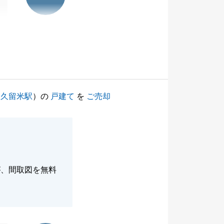
東久留米駅
）の
戸建て
を
ご売却
が、間取図を無料