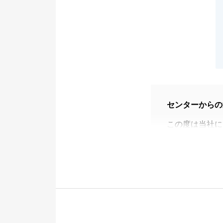
センターからの
この度は当社に
Ｋ様からお褒め
最初にご売却の
的になるまで半
物件のお引渡し
売却までいろい
なお取引となり
７月のご決済日