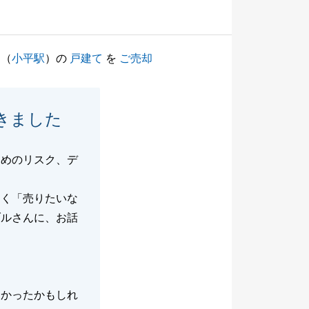
（
小平駅
）の
戸建て
を
ご売却
きました
ためのリスク、デ
なく「売りたいな
ブルさんに、お話
なかったかもしれ