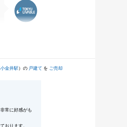
東急リバブル
花小金井駅
）の
戸建て
を
ご売却
え非常に好感がも
っております。