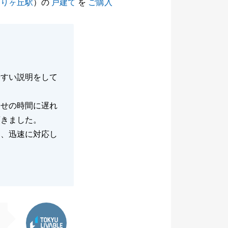
ばりヶ丘駅
）の
戸建て
を
ご購入
やすい説明をして
わせの時間に遅れ
頂きました。
き、迅速に対応し
東急リバブル