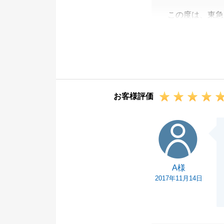
この度は、東急
きまして、誠に
１歳のお子様が
ちらこそお礼申
これから新居に
る点がございま
お客様評価
この度は、本当
A様
A様
2017年11月14日