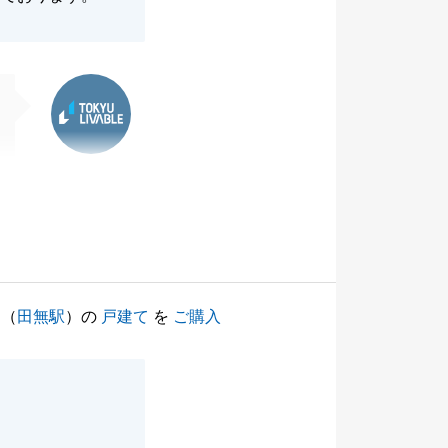
東急リバブル
（
田無駅
）の
戸建て
を
ご購入