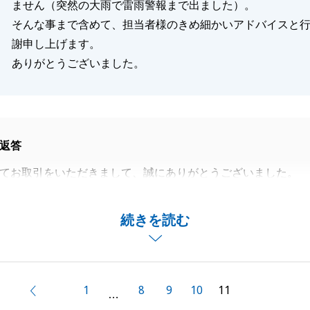
ません（突然の大雨で雷雨警報まで出ました）。
そんな事まで含めて、担当者様のきめ細かいアドバイスと
謝申し上げます。
ありがとうございました。
返答
てお取引をいただきまして、誠にありがとうございました。
の言葉をいただきまして、大変嬉しく思います。
ご相談いただいてから、諸々のご事情により、ご売却が具体
続きを読む
年ぐらいお時間がかかりましたが、お客様を探して契約から
まで、Ｋ様のご希望である約３週間で完了出来ました。
ろなハードルがありましたが、Ｋ様のご尽力によりスムーズ
ました事、重ねて御礼申し上げます。
1
8
9
10
11
前へ
…
に大雨と雹が降ったことは、今となっては忘れられない思い