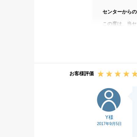
センターからの
この度は、当セ
うございます。
Ａ様には、お仕
（！）の移動等
買主様にも大変
と、大変嬉しく
お客様評価
間取図について
後悔しておりま
Y様
また、お住み替
さい。
この度は本当に
Y様
2017年9月5日