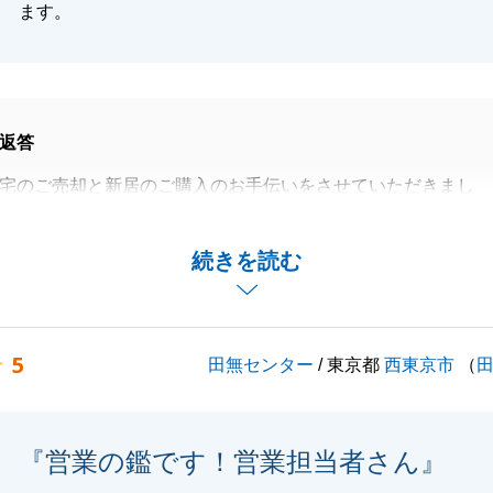
ます。
返答
宅のご売却と新居のご購入のお手伝いをさせていただきまし
とうございました。
言葉をいただきまして重ねて御礼申し上げます。
続きを読む
えが成功したポイントとしましては、一時的にでも仮住まい
、ご売却とご購入がスムーズに、なるべくご負担やストレス
思いスケジュールに気を配って出来たことではないかと感じ
5
田無センター
/ 東京都
西東京市
（
から少し離れてしまいましたが、何かございましたらお気軽
。
『営業の鑑です！営業担当者さん』
ありがとうございました。