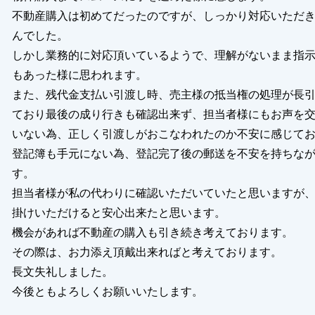
と思います。お気遣いいただきましてありがとうございま
不動産購入は初めてだったのですが、しっかり対応いただ
んでした。
や、ご質問、お部屋の中で何か不都合な点等ございました
しかし業務的に対応頂いているようで、理解がないまま指
軽にご連絡下さいませ。
もあった様に思われます。
にありがとうございました。
また、残代金支払い引渡し時、売主様の抵当権の処理が長
ており最後の成り行きも確認出来ず、担当者様にもお声を
いない為、正しく引渡しがおこなわれたのか不安に感じて
登記簿も手元にない為、登記完了後の郵送を不安を持ちな
閉じる
す。
担当者様が私の代わりに確認いただいていたと思いますが
掛けいただけると安心出来たと思います。
機会があれば不動産の購入も引き続き考えております。
その際は、お力添え頂戴出来ればと考えております。
長文失礼しました。
今後ともよろしくお願いいたします。