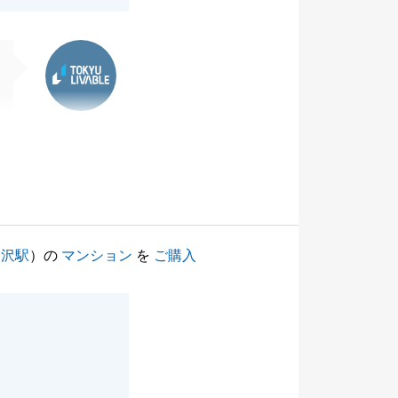
東急リバブル
柳沢駅
）の
マンション
を
ご購入