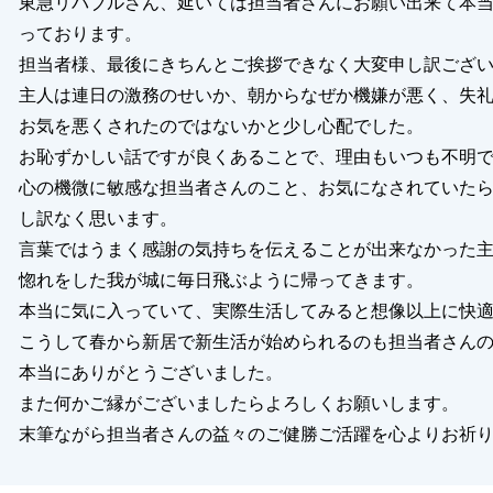
東急リバブルさん、延いては担当者さんにお願い出来て本
っております。
担当者様、最後にきちんとご挨拶できなく大変申し訳ござ
主人は連日の激務のせいか、朝からなぜか機嫌が悪く、失
お気を悪くされたのではないかと少し心配でした。
お恥ずかしい話ですが良くあることで、理由もいつも不明
心の機微に敏感な担当者さんのこと、お気になされていた
し訳なく思います。
言葉ではうまく感謝の気持ちを伝えることが出来なかった
惚れをした我が城に毎日飛ぶように帰ってきます。
本当に気に入っていて、実際生活してみると想像以上に快
こうして春から新居で新生活が始められるのも担当者さん
本当にありがとうございました。
また何かご縁がございましたらよろしくお願いします。
末筆ながら担当者さんの益々のご健勝ご活躍を心よりお祈