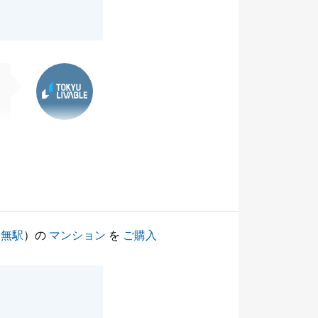
東急リバブル
田無駅
）の
マンション
を
ご購入