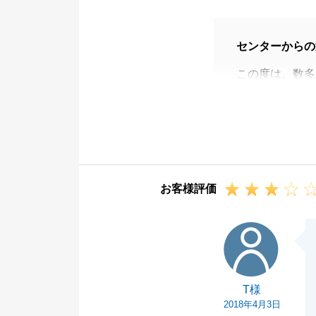
センターからの
この度は、数多
用いただきまし
Ｆ様のお住み替
きまして大変う
最初ご来店いた
たい」との事で
お客様評価
こない物件がち
きました。
T様
ご契約日にはご
ただきましてあ
ご契約後のロー
T様
ムーズに進める
2018年4月3日
最後のご決済日