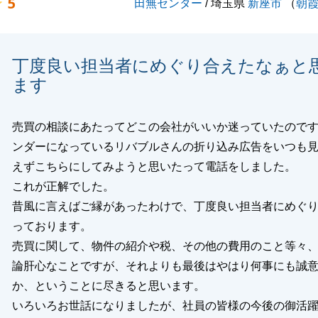
5
田無センター
/ 埼玉県
新座市
（
朝
丁度良い担当者にめぐり合えたなぁと
ます
売買の相談にあたってどこの会社がいいか迷っていたので
ンダーになっているリバブルさんの折り込み広告をいつも
えずこちらにしてみようと思いたって電話をしました。
これが正解でした。
昔風に言えばご縁があったわけで、丁度良い担当者にめぐ
っております。
売買に関して、物件の紹介や税、その他の費用のこと等々
論肝心なことですが、それよりも最後はやはり何事にも誠
か、ということに尽きると思います。
いろいろお世話になりましたが、社員の皆様の今後の御活