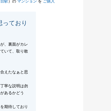
霞台駅
）の
マンション
を
ご購入
思っており
すが、裏面がカレ
見ていて、取り敢
り合えたなぁと思
、丁寧な説明は勿
意があるかどう
躍を期待しており