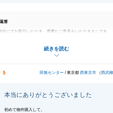
返答
当社にてお取引いただき、貴重なご意見をいただきましてあ
ます。
件のご購入という事もあり、ご心配をお掛けしてしまい申し
続きを読む
でした。
対応に対してのご意見に関しても、もっとT様により沿って
たのかと悔やまれます。
5
田無センター
/ 東京都
西東京市
（
西武
メントは、他のお客様にも通ずる事だと思いますので、今後
の気持ちを理解して、真摯に対応していきたいと思います。
どがございましたら、お気軽にお声掛けくださいませ。
本当にありがとうございました
くお願い致します。
初めて物件購入して。