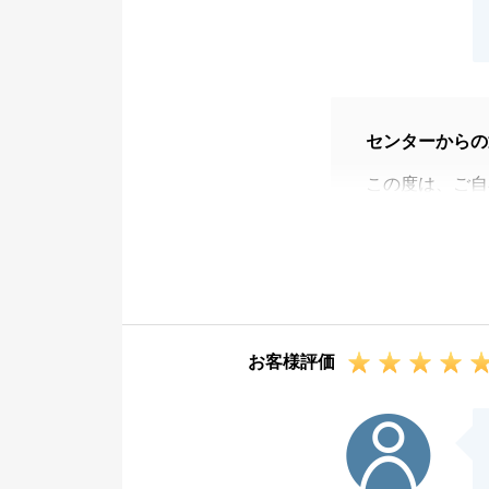
センターからの
この度は、ご自
て、誠にありが
またお褒めのお
今回、お住み替
をすることなく
がないようにと
お客様評価
ております。
新居は西東京市
F様
にご連絡下さい
この度は本当に