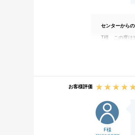
センターからの
T様 この度は
りがとうござい
初めての収益物
訳ございません
また、業務的な
対応出来なかっ
お客様評価
今回のT様のコ
きちんとお客様
F様
今後お困り事な
引き続きよろし
F様