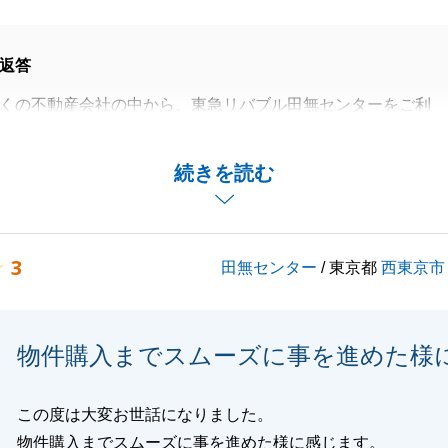
返答
くの不動産会社の中から、東急リバブル田無センターをご利
て、誠にありがとうございました。
えのお手伝いができました事、またお褒めのお言葉をいただ
続きを読む
れしく思います。重ねて御礼申し上げます。
だいた際のお話の中から、「１年ぐらいかけてゆっくり探し
、お住まい探しをスタートしましたが、なかなか売りにでて
3
田無センター
/ 東京都
西東京市
ょうど出てきましたので、自信をもってお薦めさせていただ
主人様のご都合が合わず、奥様がかわりに手続きを行ってい
物件購入までスムーズに事を進めた様
りがとうございました。
ン審査等も、Ｆ様が書類をすぐにご用意いただいたため、ス
ことができました。
この度は大変お世話になりました。
のご主人様のご機嫌が悪かったとの事ですが、全然そのよう
物件購入までスムーズに事を進めた様に感じます。