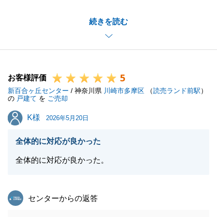
最後までスムーズにお取引を完了できましたのは、K
続きを読む
様のご協力のおかげです。
心より感謝申し上げます。
また機会がございましたら、その際も何卒よろしくお
願い申し上げます。
5
お客様評価
新百合ヶ丘センター
/ 神奈川県
川崎市多摩区
（
読売ランド前駅
）
の
戸建て
を
ご売却
閉じる
K様
K様
2026年5月20日
全体的に対応が良かった
全体的に対応が良かった。
東急リバブル
センターからの返答