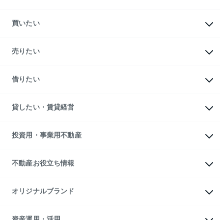
買いたい
マンションの購入
新築・分譲マンションの購入
売りたい
中古マンションの購入
一戸建ての購入
マンションの売却・査定
新築一戸建ての購入
一戸建ての売却・査定
借りたい
中古一戸建ての購入
土地の売却・査定
土地の購入
スピードAI査定
不動産購入の流れ
物件を借りる
不動産売却について
注目キーワード物件特集
オフィス・店舗の賃貸
貸したい・賃貸経営
不動産査定について
購入ガイド
借りるときの流れ
売却サービス
借りるガイド
不動産売却の流れ
無料賃料査定
多言語対応
不動産買換えの流れ
マンション賃料データ
投資用・事業用不動産
売却ガイド
賃貸管理プラン
English
繁体中文
簡体中文
リロケーションについて
投資用不動産
貸すときの流れ
事業用不動産
不動産お役立ち情報
貸すガイド
マンション投資
投資用マンション
不動産AIアドバイザー Tellus Talk
マンション一棟
マンションライブラリー
オリジナルブランド
アパート経営
人気マンションランキング
アパート投資用物件
暮らしに役立つ不動産メディア

収益物件
当社売主リノベーションマンション
「Lnote」
ビル購入（ビル一棟）
一棟リノベーションマンション

資産運用・活用
不動産相場・不動産価格情報