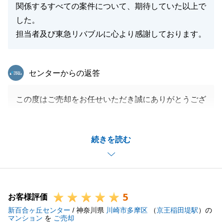
関係するすべての案件について、期待していた以上で
した。
担当者及び東急リバブルに心より感謝しております。
東急リバブル
センターからの返答
この度はご売却をお任せいただき誠にありがとうござ
います。
長い期間最後までありがとうございました。
続きを読む
最終的により良い条件での成約誠におめでとうござい
ます。
今後ともよろしくお願いいたします。
5
お客様評価
新百合ヶ丘センター
/ 神奈川県
川崎市多摩区
（
京王稲田堤駅
）の
閉じる
マンション
を
ご売却