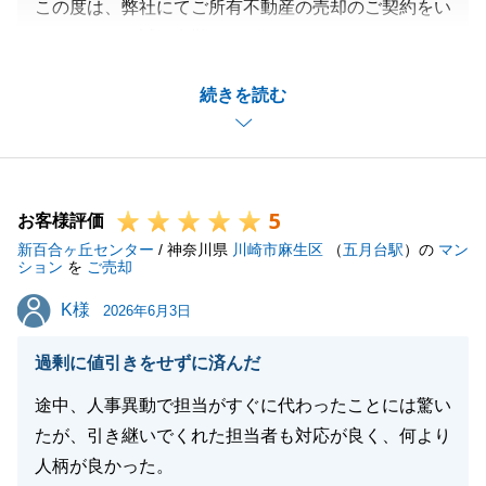
この度は、弊社にてご所有不動産の売却のご契約をい
ただきまして誠に有難うございました。
ご相談をいただいてから、スピーディーに成約できた
続きを読む
ことは嬉しく思っております。
今後もS様のご期待に応えられる対応をこころがけて
参ります。
5
お客様評価
新百合ヶ丘センター
/ 神奈川県
川崎市麻生区
（
五月台駅
）の
マン
閉じる
ション
を
ご売却
K様
K様
2026年6月3日
過剰に値引きをせずに済んだ
途中、人事異動で担当がすぐに代わったことには驚い
たが、引き継いでくれた担当者も対応が良く、何より
人柄が良かった。