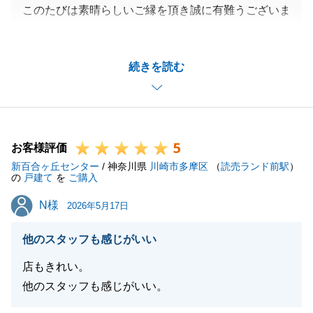
このたびは素晴らしいご縁を頂き誠に有難うございま
した。
今後もお役に立てることがございましたらお気軽にお
続きを読む
申しつけください。
よろしくお願い致します。
5
お客様評価
閉じる
新百合ヶ丘センター
/ 神奈川県
川崎市多摩区
（
読売ランド前駅
）
の
戸建て
を
ご購入
N様
N様
2026年5月17日
他のスタッフも感じがいい
店もきれい。
他のスタッフも感じがいい。