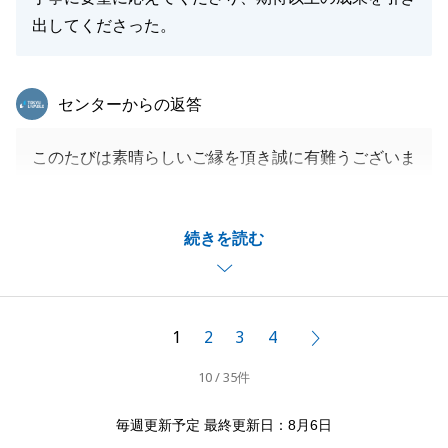
出してくださった。
東急リバブル
センターからの返答
このたびは素晴らしいご縁を頂き誠に有難うございま
した。
今後もお役に立てることがございましたらお気軽にお
続きを読む
申しつけください。
よろしくお願い致します。
1
2
3
4
次へ
閉じる
10 / 35件
毎週更新予定 最終更新日：8月6日