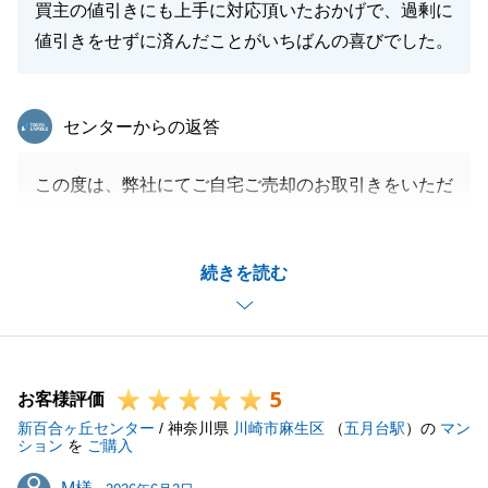
買主の値引きにも上手に対応頂いたおかげで、過剰に
値引きをせずに済んだことがいちばんの喜びでした。
東急リバブル
センターからの返答
この度は、弊社にてご自宅ご売却のお取引きをいただ
きまして誠に有難うございました。
販売期間途中、人事異動で担当変更となりましたが、
続きを読む
K様がご満足いただけるお取引ができ、私も嬉しく思
っております。
今後も、ご満足いただけるお取引が出来る様に努めて
参ります。
5
お客様評価
新百合ヶ丘センター
/ 神奈川県
川崎市麻生区
（
五月台駅
）の
マン
ション
を
ご購入
閉じる
M様