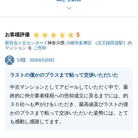
心より感謝申し上げます。
また機会がございましたら、その際も何卒よろしくお
願い申し上げます。
5
お客様評価
新百合ヶ丘センター
/ 神奈川県
川崎市多摩区
（
京王稲田堤駅
）の
マンション
を
ご売却
閉じる
U様
U様
2026年5月8日
ラストの僅かのプラスまで粘って交渉いただいた
中古マンションとしてアピールしていただく中で、最
終的に仲介業者様宛への売却成立に至るまでには、約
３０社へも声がけをいただき、最高値及びラストの僅
かのプラスまで粘って交渉いただいた姿勢には、とて
も感動し感謝してます。