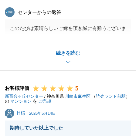
東急リバブル
センターからの返答
このたびは素晴らしいご縁を頂き誠に有難うございま
した。
今後もお役に立てることがございましたらお気軽にお
続きを読む
申しつけください。
よろしくお願い致します。
5
お客様評価
閉じる
新百合ヶ丘センター
/ 神奈川県
川崎市麻生区
（
読売ランド前駅
）
の
マンション
を
ご売却
H様
H様
2026年5月14日
期待していた以上でした