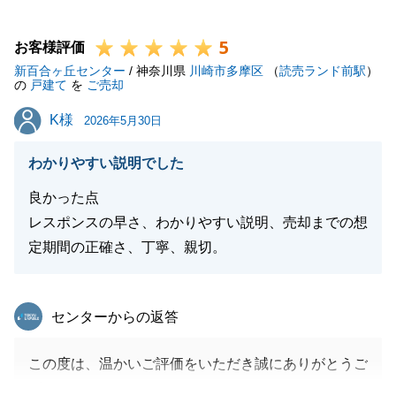
ますので、今後もお困りのことがございましたら、お
5
気軽にご相談下さいませ。
お客様評価
新百合ヶ丘センター
/ 神奈川県
川崎市多摩区
（
読売ランド前駅
）
の
戸建て
を
ご売却
K様
K様
2026年5月30日
閉じる
わかりやすい説明でした
良かった点
レスポンスの早さ、わかりやすい説明、売却までの想
定期間の正確さ、丁寧、親切。
東急リバブル
センターからの返答
この度は、温かいご評価をいただき誠にありがとうご
ざいます。