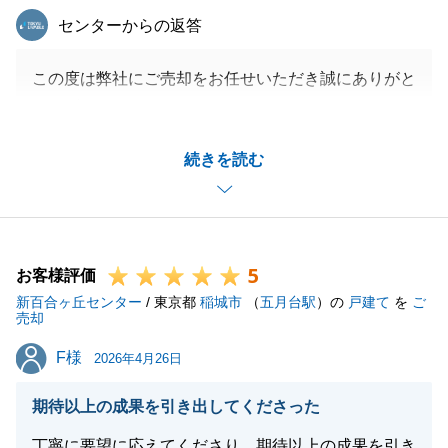
東急リバブル
センターからの返答
この度は弊社にご売却をお任せいただき誠にありがと
うございます。
長いお付き合いになりましたが、最終的にご満足いた
続きを読む
だける形での成約になり、
大変うれしく思います。
今後ともよろしくお願いいたします。
5
お客様評価
新百合ヶ丘センター
/ 東京都
稲城市
（
五月台駅
）の
戸建て
を
ご
閉じる
売却
F様
F様
2026年4月26日
期待以上の成果を引き出してくださった
丁寧に要望に応えてくださり、期待以上の成果を引き