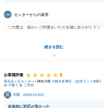
東急リバブル
センターからの返答
この度は、温かいご評価をいただき誠にありがとうご
ざいます。
最後までスムーズにお取引を完了できましたのは、K
続きを読む
様のご協力のおかげです。
心より感謝申し上げます。
また機会がございましたら、その際も何卒よろしくお
願い申し上げます。
5
お客様評価
新百合ヶ丘センター
/ 神奈川県
川崎市多摩区
（
読売ランド前駅
）
の
戸建て
を
ご売却
閉じる
K様
K様
2026年5月20日
全体的に対応が良かった