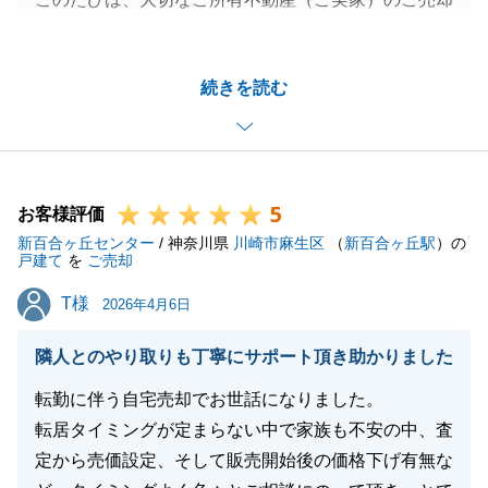
を私にお任せいただき、誠にありがとうございまし
た。
続きを読む
「何でも質問できた」「納得のいく売却ができた」と
いうお言葉、大変嬉しく思います。
納得してお手続きを進めていただけたことが、私とし
ても一番の喜びです。
5
お取引は一度区切りとなりますが、何か分からないこ
お客様評価
新百合ヶ丘センター
とがあれば、いつでもご連絡下さい。
/ 神奈川県
川崎市麻生区
（
新百合ヶ丘駅
）の
戸建て
を
ご売却
また、もし周りの方で不動産のことでお悩みの方がい
T様
T様
らっしゃいましたら、ぜひお気軽にお声がけください
2026年4月6日
ませ。
隣人とのやり取りも丁寧にサポート頂き助かりました
ご紹介いただいた方にも、同じように「納得して進め
られる」と思っていただけるよう、誠心誠意サポート
転勤に伴う自宅売却でお世話になりました。
させていただきます。
転居タイミングが定まらない中で家族も不安の中、査
今後とも、末永くよろしくお願いいたします。
定から売価設定、そして販売開始後の価格下げ有無な