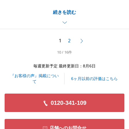
物件的課題もございましたが、良い条件でご売却が出
「東急リバブルに任せてよかった」というお言葉を糧
続きを読む
来たことを嬉しく思っております。
に、今後も新百合ヶ丘センター一丸となって、より質
K様のご協力もありスムーズなお取引きが出来ました
の高いサービスを提供してまいります。
こと感謝申し上げます。
新居での生活が、笑顔あふれる素晴らしいものとなり
また、ご案内が分かりにくかった点につきましては、
ますよう心よりお祈り申し上げます。
1
2
次へ
今後のお取引きにおいて改善すべく努めさせていただ
今後とも、末永いお付き合いをよろしくお願いいたし
10 / 16件
きます。
ます。
毎週更新予定 最終更新日：8月6日
『お客様の声』掲載につい
閉じる
6ヶ月以前の評価はこちら
閉じる
て
0120-341-109
店舗へのお問合せ