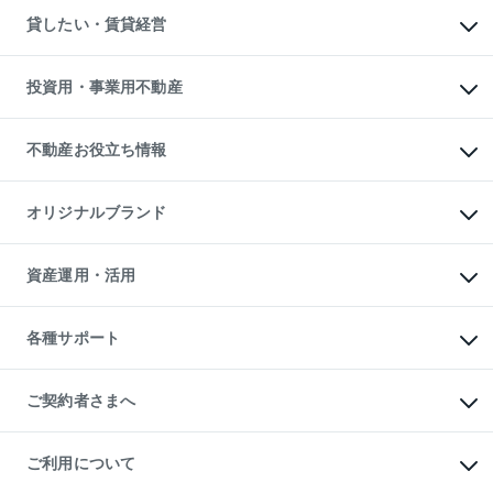
物件を借りる
不動産売却について
注目キーワード物件特集
オフィス・店舗の賃貸
貸したい・賃貸経営
不動産査定について
購入ガイド
借りるときの流れ
売却サービス
借りるガイド
不動産売却の流れ
無料賃料査定
多言語対応
不動産買換えの流れ
マンション賃料データ
投資用・事業用不動産
売却ガイド
賃貸管理プラン
English
繁体中文
簡体中文
リロケーションについて
投資用不動産
貸すときの流れ
事業用不動産
不動産お役立ち情報
貸すガイド
マンション投資
投資用マンション
不動産AIアドバイザー Tellus Talk
マンション一棟
マンションライブラリー
オリジナルブランド
アパート経営
人気マンションランキング
アパート投資用物件
暮らしに役立つ不動産メディア

収益物件
当社売主リノベーションマンション
「Lnote」
ビル購入（ビル一棟）
一棟リノベーションマンション

資産運用・活用
不動産相場・不動産価格情報
投資用不動産の売却査定
L`GENTE（ルジェンテ）
不動産売却FAQ
事業用不動産の売却査定
区分リノベーションマンション

不動産コラム・ニュース
等価交換事業
海外不動産
Lideas（リディアス）
不動産用語集
不動産M&A
各種サポート
投資用一棟レジデンスWELL

不動産なんでもネット相談室
アセットマネジメント・出資
SQUARE（ウェルスクエア）
住まいの税金
不動産小口投資

シニア向けサポート
物件一括検索（購入＆賃貸）
LEGACIA（レガシア）
相続サポート
ご契約者さまへ
リフォームサポート
ご契約者さまサポートメニュー
ご紹介・再契約特典
ご利用について
入居者様専用-各種ご案内（賃貸）
東急こすもす会「こすもすWeb」