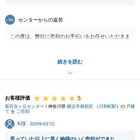
東急リバブル
センターからの返答
この度は、弊社に売却のお手伝いをお任せいただきま
して誠にありがとうございました。
微力ながらY様のお役に立つことができ光栄に思いま
続きを読む
す。
今後ともご不明点等ございましたらお気軽にお申し付
けください。
5
お客様評価
新百合ヶ丘センター
/ 神奈川県
横浜市都筑区
（
川和町駅
）の
戸建
閉じる
て
を
ご売却
K様
K様
2026年4月7日
思っていた以上に早く納得のいく売却ができた