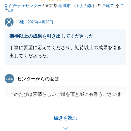
新百合ヶ丘センター
/ 東京都
稲城市
（
五月台駅
）の
戸建て
を
ご
売却
F様
F様
2026年4月26日
期待以上の成果を引き出してくださった
丁寧に要望に応えてくださり、期待以上の成果を引き
出してくださった。
東急リバブル
センターからの返答
このたびは素晴らしいご縁を頂き誠に有難うございま
した。
今後もお役に立てることがございましたらお気軽にお
続きを読む
申しつけください。
よろしくお願い致します。