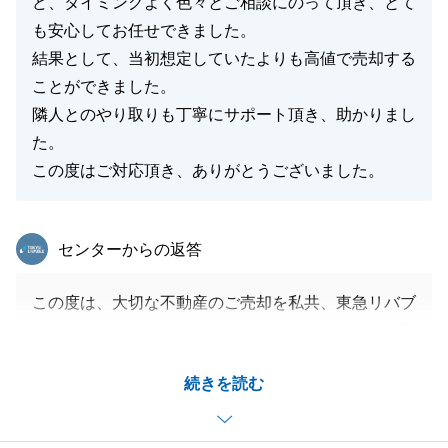
ど、タイミングよく色々とご相談にのって頂き、とて
も安心してお任せできました。
結果として、当初想定していたよりも高値で売却する
閉じる
ことができました。
隣人とのやり取りも丁寧にサポート頂き、助かりまし
た。
この度はご対応頂き、ありがとうございました。
東急リバブル
センターからの返答
この度は、大切な不動産のご売却を私共、東急リバブ
ル新百合ヶ丘センターにお任せいただき、無事にお取
引を完了できましたこと、心より感謝申し上げます。
続きを読む
ご転勤に伴うお住み替えという、生活環境が大きく変
化する大切な節目において、私共をパートナーとして
選んでいただけたことは何よりの光栄でございます。