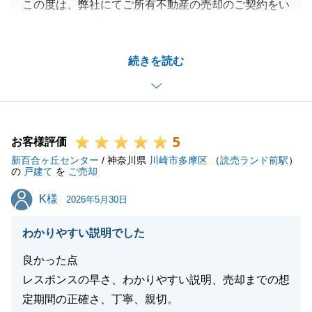
この度は、弊社にてご所有不動産の売却のご契約をい
ただきまして誠に有難うございました。
ご相談をいただいてから、スピーディーに成約できた
続きを読む
ことは嬉しく思っております。
今後もS様のご期待に応えられる対応をこころがけて
参ります。
5
お客様評価
新百合ヶ丘センター
/ 神奈川県
川崎市多摩区
（
読売ランド前駅
）
閉じる
の
戸建て
を
ご売却
K様
K様
2026年5月30日
わかりやすい説明でした
良かった点
レスポンスの早さ、わかりやすい説明、売却までの想
定期間の正確さ、丁寧、親切。