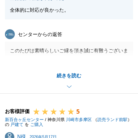
全体的に対応が良かった。
東急リバブル
センターからの返答
このたびは素晴らしいご縁を頂き誠に有難うございま
した。
今後もお役に立てることがございましたらお気軽にお
続きを読む
申しつけください。
よろしくお願い致します。
5
お客様評価
閉じる
新百合ヶ丘センター
/ 神奈川県
川崎市多摩区
（
読売ランド前駅
）
の
戸建て
を
ご購入
N様
N様
2026年5月17日