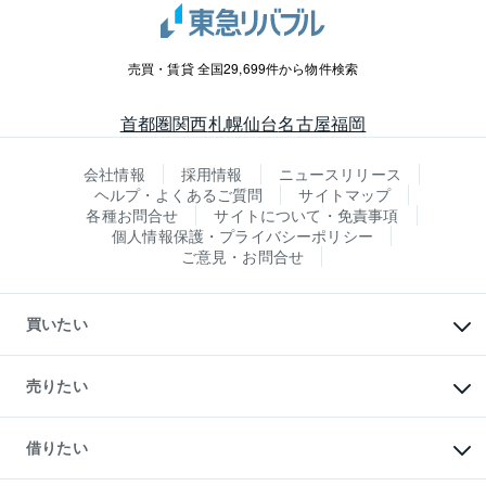
売買・賃貸 全国29,699件から物件検索
首都圏
関西
札幌
仙台
名古屋
福岡
会社情報
採用情報
ニュースリリース
ヘルプ・よくあるご質問
サイトマップ
各種お問合せ
サイトについて・免責事項
個人情報保護・プライバシーポリシー
ご意見・お問合せ
買いたい
マンションの購入
新築・分譲マンションの購入
売りたい
中古マンションの購入
一戸建ての購入
マンションの売却・査定
新築一戸建ての購入
一戸建ての売却・査定
借りたい
中古一戸建ての購入
土地の売却・査定
土地の購入
スピードAI査定
不動産購入の流れ