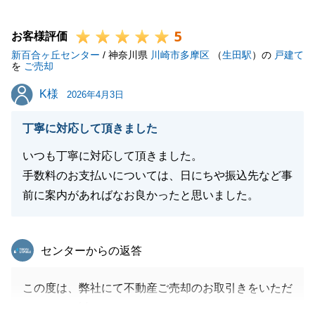
転居のタイミングが定まらないなかで、ご家族様が抱
5
えていらした不安な気持ちに寄り添い、少しでもその
お客様評価
新百合ヶ丘センター
負担を軽減したいという一心でお手伝いをさせていた
/ 神奈川県
川崎市多摩区
（
生田駅
）の
戸建て
を
ご売却
だきました。
K様
K様
査定から販売戦略、そして戦略的な価格設定に至るま
2026年4月3日
で、一つひとつのプロセスにおいて密にコミュニケー
丁寧に対応して頂きました
ションを重ね、最適なタイミングでご提案ができたこ
とが、
いつも丁寧に対応して頂きました。
当初の想定を上回る高値でのご成約という最高の結果
手数料のお支払いについては、日にちや振込先など事
に繋がり、担当者としてこれほど嬉しいことはござい
前に案内があればなお良かったと思いました。
ません。
また、お取引の過程で生じた隣人様とのやり取りにつ
東急リバブル
センターからの返答
いても、お客様に代わって円滑に進められるよう努め
てまいりましたが、
この度は、弊社にて不動産ご売却のお取引きをいただ
その点につきましても「助かりました」とお声を届け
きまして、誠にありがとうございました。
てくださり、ホッと胸を撫で下ろしている次第です。