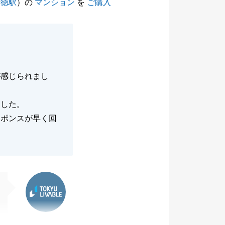
行徳駅
）の
マンション
を
ご購入
が感じられまし
ました。
スポンスが早く回
東急リバブル