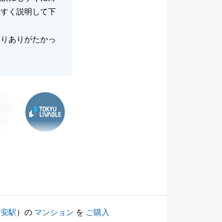
やすく説明して下
さりありがたかっ
東急リバブル
浦安駅
）の
マンション
を
ご購入