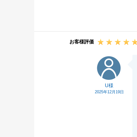
いました。
お引渡しまで日
があり無事にお
今後も不動産に
せ。
お客様評価
引き続きよろし
U様
U様
2025年12月19日