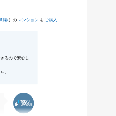
南町駅
）の
マンション
を
ご購入
できるので安心し
した。
東急リバブル