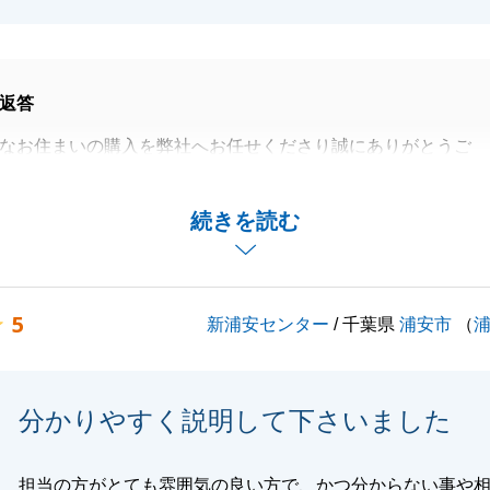
返答
なお住まいの購入を弊社へお任せくださり誠にありがとうご
覧いただいた末に、心からご満足いただけける不動産に出会
続きを読む
、私も大変嬉しく思います。
じてお任せいただいた、Ｕ様のお陰でございます。
い探しのスキルに磨きをかけてまいりますので、不動産に関
5
新浦安センター
/ 千葉県
浦安市
（
とがございましたら、お気軽にご相談ください。
くお願いいたします。
分かりやすく説明して下さいました
閉じる
担当の方がとても雰囲気の良い方で、かつ分からない事や