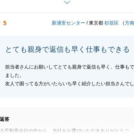
て御礼申し上げます。
産に関することでご不明点やご相談事等ございましたら、い
5
新浦安センター
/ 東京都
杉並区
（
方
ご連絡頂けますと幸いです。
宜しくお願い申し上げます。
とても親身で返信も早く仕事もできる
閉じる
担当者さんにお願いしてとても親身で返信も早く、仕事も
ました。
友人で困ってる方がいたらいち早く紹介したい担当さんで
返答
る不動産会社の中から、当社をお選びいただきありがとうご