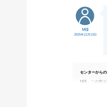
店頂けますと幸
M様
今後とも、何卒
M様
2025年12月13日
センターからの
M様、この度は
いました。
数字の誤りがあ
再度担当させて