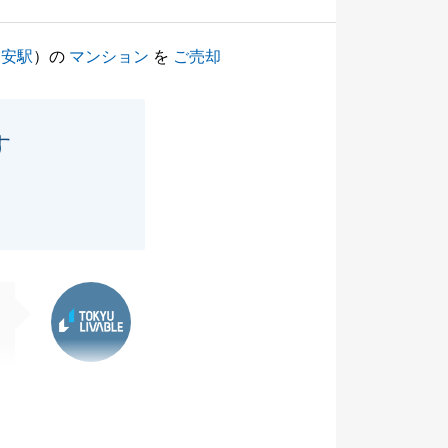
浦安駅
）の
マンション
を
ご売却
す
東急リバブル