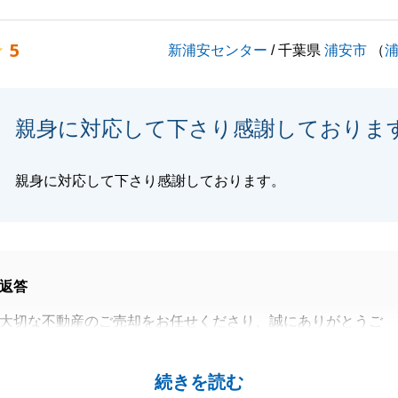
います。
するご相談等もございましたら、お気軽にご連絡くださいま
5
新浦安センター
/ 千葉県
浦安市
（
よろしくお願いいたします。
親身に対応して下さり感謝しておりま
閉じる
親身に対応して下さり感謝しております。
返答
大切な不動産のご売却をお任せくださり、誠にありがとうご
社グループの管理会社よりご相談を頂戴した時より、こちら
続きを読む
軟にご対応頂けたおかげで、無事お取引を完了することが出