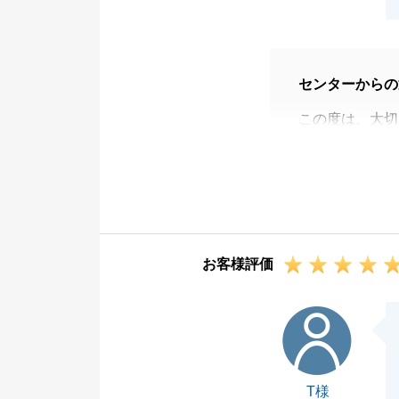
センターからの
この度は、大切
ざいました。
10件弱程ご内
うことができて
最後まで私を信
引き続きお住ま
お客様評価
してお困りのこ
引き続きよろし
T様
T様