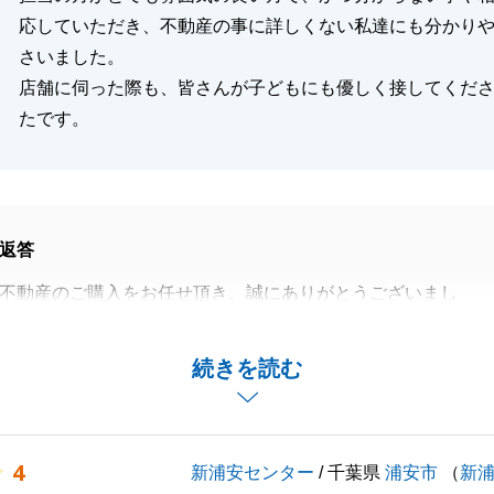
応していただき、不動産の事に詳しくない私達にも分かり
さいました。
店舗に伺った際も、皆さんが子どもにも優しく接してくだ
たです。
返答
不動産のご購入をお任せ頂き、誠にありがとうございまし
からの御提案に柔軟にご対応頂けましたおかげで、無事スム
続きを読む
完了することが出来ました。
上げます。
スペースのご用意もございますので、今後ともご不明点やご
4
新浦安センター
/ 千葉県
浦安市
（
新
ましたら、いつでもお気軽にご相談・お子様もご一緒にご来