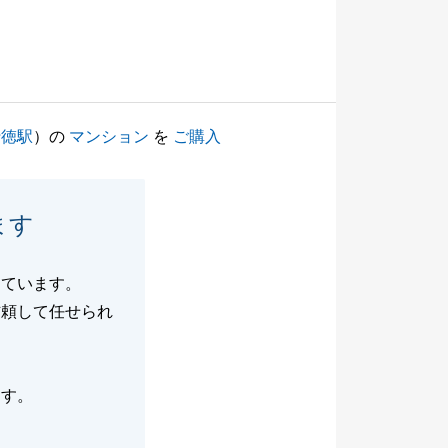
行徳駅
）の
マンション
を
ご購入
ます
しています。
信頼して任せられ
ます。