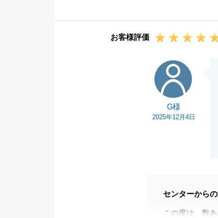
来ました。重ね
今後とも、不動
お客様評価
つでもお気軽に
引き続き、何卒
G様
G様
2025年12月4日
センターからの
この度は、数あ