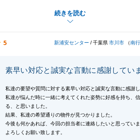
が短く、ご準備が大変であったと存じますが、迅速なご対応
続きを読む
取引を終えることができました。
関するお困りごとがございましたらぜひご相談くださいま
5
新浦安センター
/ 千葉県
市川市
（
南
くお願いいたします。
素早い対応と誠実な言動に感謝してい
閉じる
私達の要望や質問に対する素早い対応と誠実な言動に感謝
私達が悩んだ時に一緒に考えてくれた姿勢に好感を持ち、
る、と思いました。
結果、私達の希望通りの物件が見つかりました。
今後も何かあれば、今回の担当者に連絡したいと思ってい
よろしくお願い致します。