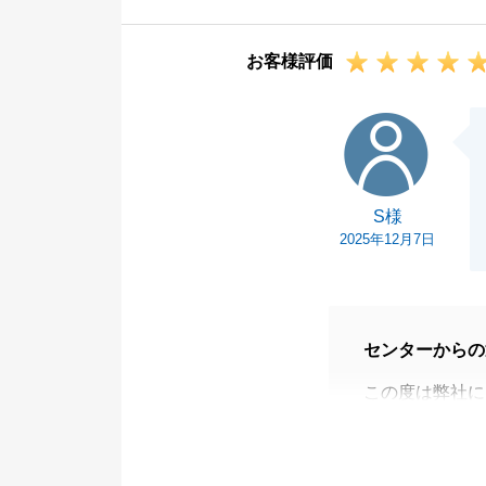
だく所存でござ
また不動産に関
お客様評価
せ。
今後とも、何卒
S様
S様
2025年12月7日
センターからの
この度は弊社に
ざいました。
S様には当初弊
からの提案に柔