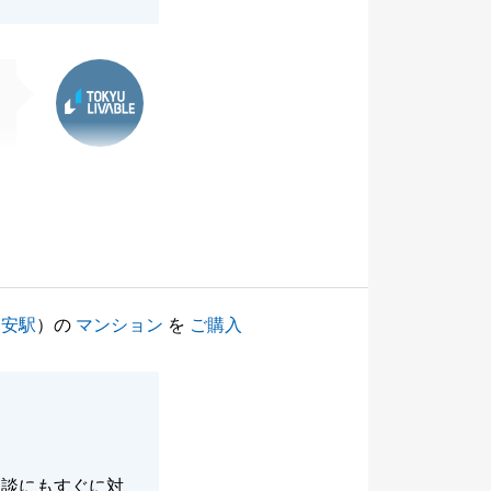
東急リバブル
浦安駅
）の
マンション
を
ご購入
相談にもすぐに対