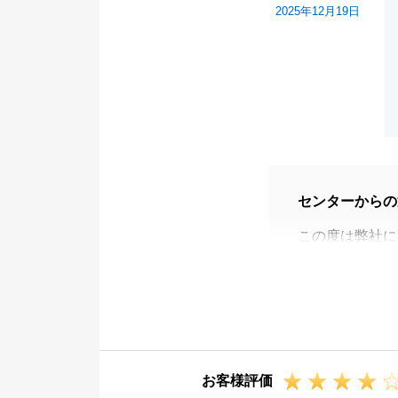
2025年12月19日
センターからの
この度は弊社に
た。
T様にはこちら
ーズにお取引を
重ねて御礼申し
弊社にはキッズ
お客様評価
相談事等ござい