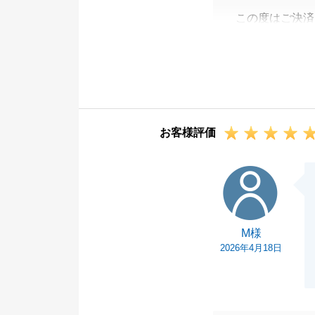
この度はご決済
K様に販売をお
事、心より嬉し
今後も何かお困
この度はありが
お客様評価
M様
M様
2026年4月18日