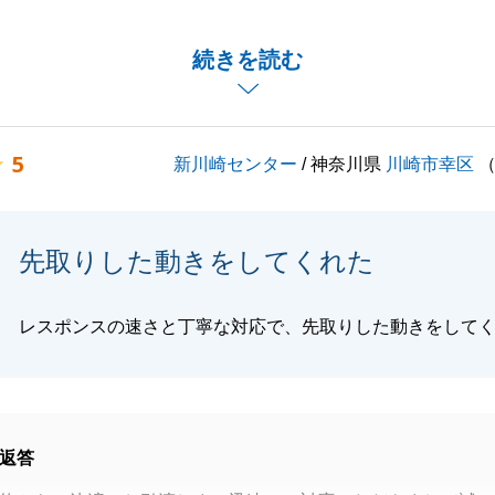
動産会社の中から弊社に売却をお任せいただき、最後までお
頂けました事、大変嬉しく思っております。
続きを読む
り事・ご相談などありましたら、お気軽にご連絡下さい。
とうございました。
5
新川崎センター
/ 神奈川県
川崎市幸区
閉じる
先取りした動きをしてくれた
レスポンスの速さと丁寧な対応で、先取りした動きをして
返答