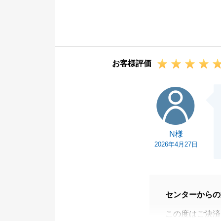
新居でのご生活
ます。
お困り事がござ
今後とも、何卒
お客様評価
N様
N様
2026年4月27日
センターからの
この度はご決済