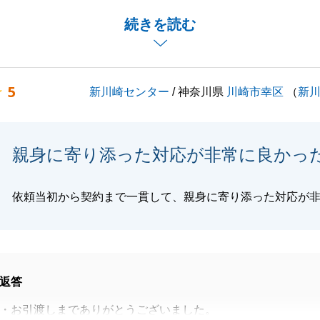
が、今までよりさらに素敵なものになることを祈念しており
続きを読む
いましたら些細なことでも、お気軽にご連絡下さい。
よろしくお願いいたします。
5
新川崎センター
/ 神奈川県
川崎市幸区
（
新
閉じる
親身に寄り添った対応が非常に良かっ
依頼当初から契約まで一貫して、親身に寄り添った対応が
返答
・お引渡しまでありがとうございました。