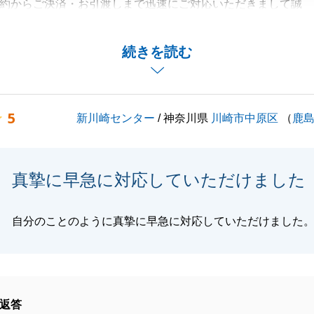
約からご決済・お引渡しまで迅速にご対応いただきまして誠
ざいました。
お手伝いをさせていただけましたことを、心より嬉しく思っ
続きを読む
にはお時間をいただき、ご挨拶の機会を賜りましたこと、重
げます。
5
新川崎センター
/ 神奈川県
川崎市中原区
（
鹿
り事やご相談などございましたら、どうぞお気軽にご連絡下
りがとうございました。
真摯に早急に対応していただけました
自分のことのように真摯に早急に対応していただけました
閉じる
返答