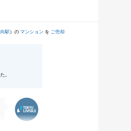
矢向駅
）の
マンション
を
ご売却
した。
東急リバブル