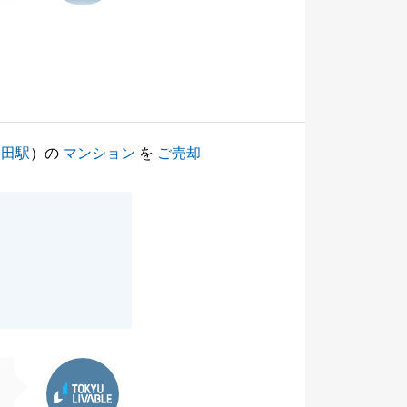
島田駅
）の
マンション
を
ご売却
。
東急リバブル