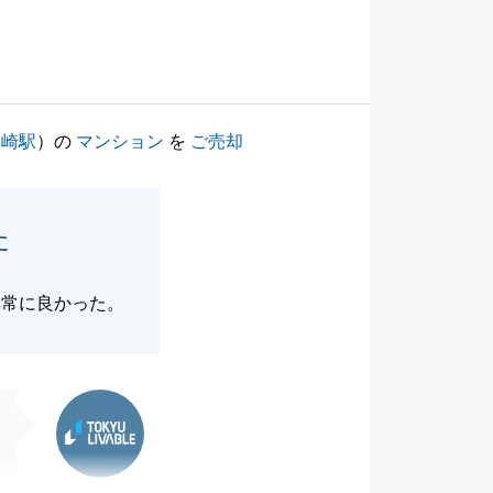
川崎駅
）の
マンション
を
ご売却
た
非常に良かった。
東急リバブル