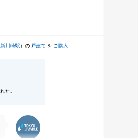
（
新川崎駅
）の
戸建て
を
ご購入
くれた。
東急リバブル