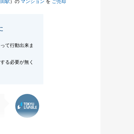
島田駅
）の
マンション
を
ご売却
た
持って行動出来ま
もする必要が無く
東急リバブル