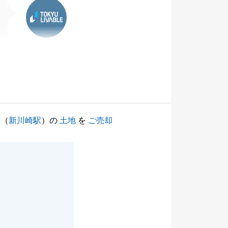
東急リバブル
（
新川崎駅
）の
土地
を
ご売却