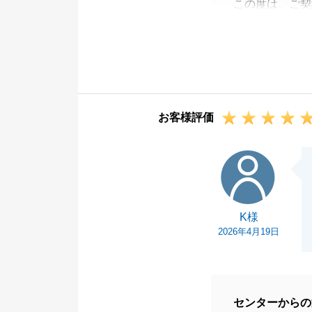
この度は、ご契
にありがとうご
O様のご購入の
ております。
また、ご決済後
ねて御礼申し上
お客様評価
今後も何かお困
さい。
K様
この度は誠にあ
K様
2026年4月19日
センターからの