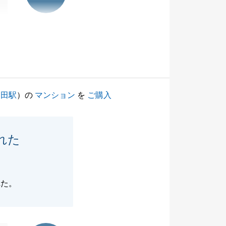
島田駅
）の
マンション
を
ご購入
れた
れた。