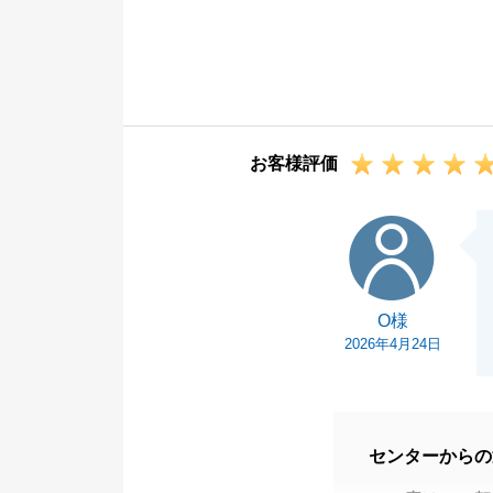
また、数ある不
手伝いをさせて
今後も何かお困
この度はありが
お客様評価
O様
O様
2026年4月24日
センターからの