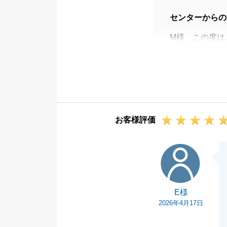
センターからの
M様、この度は
した。
結婚式を挙げら
す。
これから新居で
また不動産に関
お客様評価
たらと思います
改めましてこの
E様
今後ともよろし
E様
2026年4月17日