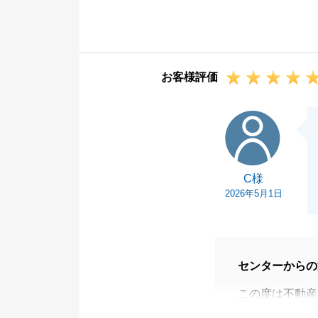
K様のご協力の
た。
浴室換気乾燥機
た。
お客様評価
引き続き川崎、
とがございまし
C様
改めましてこの
今後ともよろし
C様
2026年5月1日
センターからの
この度は不動産
C様のお力添え