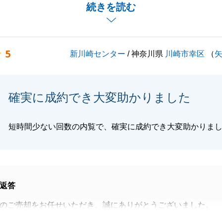
お陰でご契約からご決済まで滞りなく至ることができまし
続きを読む
の不具合の件ではご心配おかけして申し訳ございませんでし
5
新川崎センター
/ 神奈川県
川崎市幸区
（
横浜エリア中心で従事しておりますのでお手伝いが必要なこ
たらお気軽におっしゃっていただけたらと思います。
度はお引き立ていただき誠にありがとうございました。
確実に成約でき大変助かりました
くお願いいたします。
短時間少ない回数の内覧で、確実に成約でき大変助かりま
閉じる
返答
のご売却をお任せいただき、誠にありがとうございました。
があり、スムーズなご成約になりました。