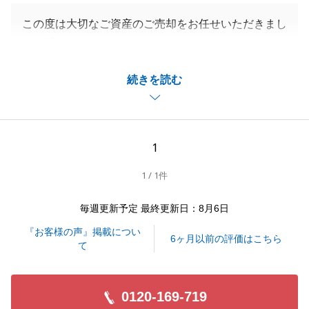
この度は大切なご資産のご売却をお任せいただきまし
て、誠にありがとうございました。
ご契約から決済まで長期間にわたるお取引となりまし
続きを読む
たが、皆様のご協力もあり、無事に完了することがで
きました。
ご尽力いただきまして、誠にありがとうございまし
た。
1
お取引は全て完了となりましたが、お困りのことなど
1 / 1件
ございましたら、いつでもお気軽にご連絡くださいま
せ。
毎週更新予定 最終更新日：8月6日
今後とも末永いお付き合いをよろしくお願いいたしま
『お客様の声』掲載につい
す。
6ヶ月以前の評価はこちら
て
0120-169-719
閉じる