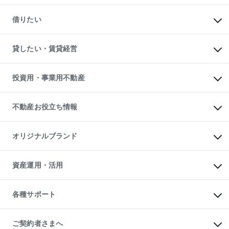
一戸建ての購入
マンションの売却・査定
新築一戸建ての購入
一戸建ての売却・査定
借りたい
中古一戸建ての購入
土地の売却・査定
土地の購入
スピードAI査定
不動産購入の流れ
物件を借りる
不動産売却について
注目キーワード物件特集
オフィス・店舗の賃貸
貸したい・賃貸経営
不動産査定について
購入ガイド
借りるときの流れ
売却サービス
借りるガイド
不動産売却の流れ
無料賃料査定
多言語対応
不動産買換えの流れ
マンション賃料データ
投資用・事業用不動産
売却ガイド
賃貸管理プラン
English
繁体中文
簡体中文
リロケーションについて
投資用不動産
貸すときの流れ
事業用不動産
不動産お役立ち情報
貸すガイド
マンション投資
投資用マンション
不動産AIアドバイザー Tellus Talk
マンション一棟
マンションライブラリー
オリジナルブランド
アパート経営
人気マンションランキング
アパート投資用物件
暮らしに役立つ不動産メディア

収益物件
当社売主リノベーションマンション
「Lnote」
ビル購入（ビル一棟）
一棟リノベーションマンション

資産運用・活用
不動産相場・不動産価格情報
投資用不動産の売却査定
L`GENTE（ルジェンテ）
不動産売却FAQ
事業用不動産の売却査定
区分リノベーションマンション

不動産コラム・ニュース
等価交換事業
海外不動産
Lideas（リディアス）
不動産用語集
不動産M&A
各種サポート
投資用一棟レジデンスWELL

不動産なんでもネット相談室
アセットマネジメント・出資
SQUARE（ウェルスクエア）
住まいの税金
不動産小口投資

シニア向けサポート
物件一括検索（購入＆賃貸）
LEGACIA（レガシア）
相続サポート
ご契約者さまへ
リフォームサポート