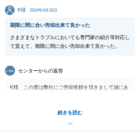
閉じる
K様
K様
2024年4月16日
期限に間に合い売却出来て良かった
さまざまなトラブルにおいても専門家の紹介等対応し
て貰えて、期限に間に合い売却出来て良かった。
東急リバブル
センターからの返答
K様、この度は弊社にご売却依頼を頂きまして誠にあ
りがとうございました。
お引渡しまでスムーズにお取引を進めることができま
続きを読む
したのは、Ｋ様をはじめとする皆様のご協力あっての
ものでした。
またご売却のお力添えができればと存じますので今後
とも宜しくお願い致します。