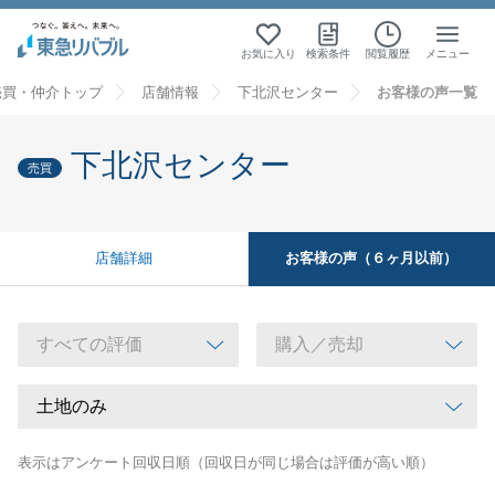
お気に入り
検索条件
閲覧履歴
メニュー
売買・仲介トップ
店舗情報
下北沢センター
お客様の声一覧
下北沢センター
売買
お客様の声（６ヶ月以前）
店舗詳細
表示はアンケート回収日順（回収日が同じ場合は評価が高い順）