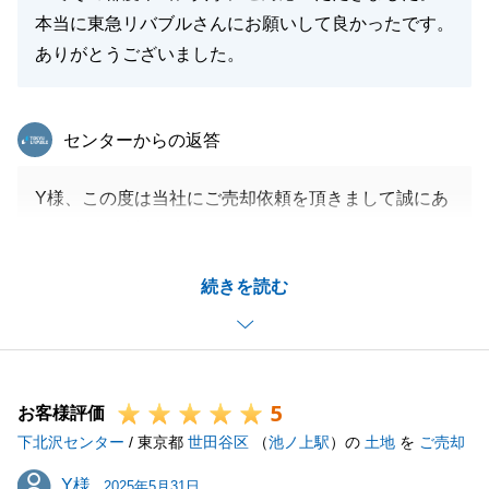
本当に東急リバブルさんにお願いして良かったです。
ありがとうございました。
東急リバブル
センターからの返答
Y様、この度は当社にご売却依頼を頂きまして誠にあ
りがとうございました。
また嬉しいお言葉を頂きまして重ねて御礼申し上げま
続きを読む
す。
Y様が事前にご売却に伴うご準備をご対応頂いたおか
げでスムーズな販売活動ができました。
今後も何かお役に立てることがございましたらお気軽
5
にお申しつけくださいませ。
お客様評価
下北沢センター
引き続きよろしくお願いいたします。
/ 東京都
世田谷区
（
池ノ上駅
）の
土地
を
ご売却
Y様
Y様
2025年5月31日