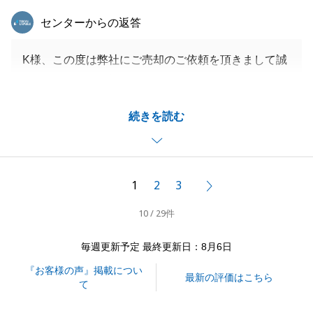
東急リバブル
センターからの返答
K様、この度は弊社にご売却のご依頼を頂きまして誠
にありがとうございました。
営業冥利に尽きるお言葉頂きまして重ねて御礼申し上
続きを読む
げます。
またお役に立てる事がございましたら、是非ご用命く
ださいませ。
引き続きどうぞよろしくお願いいたします。
1
2
3
次へ
10 / 29件
閉じる
毎週更新予定 最終更新日：8月6日
『お客様の声』掲載につい
最新の評価はこちら
て