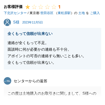
1
お客様評価
下北沢センター
/ 東京都
世田谷区
（
東松原駅
）の
土地
を
ご購入
閉じる
S様
S様
2023年11月5日
全くもって信頼が出来ない
連絡が全くもって不足。
面談時に何が必要かの連絡も不十分。
アポイントの可否の連絡すら無いことも多い。
全くもって信頼が出来ない。
東急リバブル
センターからの返答
この度は土地購入のお取引きに関しまして、S様への
配慮が足らず、不快な思いをさせてしまい大変申し訳