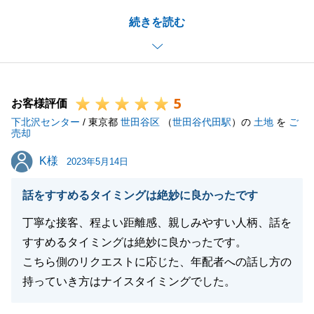
ございませんでした。
続きを読む
今後はご指摘いただいたことを常に意識して、迅速か
つ丁寧な対応を徹底し、お客様に喜んでいただけるよ
うなお取引を目指してまいります。
お忙しいところ、貴重なご意見をいただき、誠にあり
5
がとうございました。
お客様評価
下北沢センター
今後の営業活動では、頂いたご意見を真摯に受け止め
/ 東京都
世田谷区
（
世田谷代田駅
）の
土地
を
ご
売却
改善してまいります。
K様
K様
今後ともよろしくお願い申し上げます。
2023年5月14日
話をすすめるタイミングは絶妙に良かったです
丁寧な接客、程よい距離感、親しみやすい人柄、話を
閉じる
すすめるタイミングは絶妙に良かったです。
こちら側のリクエストに応じた、年配者への話し方の
持っていき方はナイスタイミングでした。