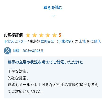
ご契約からご決済までタイトなスケジュールでした
続きを読む
が、ご多忙のところ、迅速にご対応頂いたおかげでス
ムーズにご決済が完了しました。
毎度打ち合わせの度に、膨らんでいく新しいお住まい
のプランを私ごとのように楽しく感じておりました。
5
建物が完成しましたら是非一度拝見させて頂けますと
お客様評価
下北沢センター
幸いです。
/ 東京都
世田谷区
（
下北沢駅
）の
土地
を
ご購入
今後とも末永く宜しくお願いいたします。
B様
B様
2025年3月23日
相手の立場や状況を考えてご対応いただけた
閉じる
丁寧な対応。
的確な提案。
連絡もメールやＬＩＮＥなど相手の立場や状況を考え
てご対応いただけた。