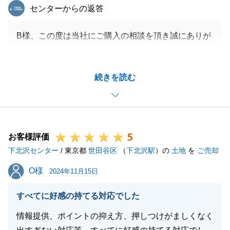
東急リバブル
センターからの返答
B様、この度は当社にご購入の相談を頂き誠にありが
とうございました。
お引き渡しまでスムーズに進められたのは、お願い事
続きを読む
項にご尽力いただけたことが要因と思っております。
今後もご相談がございましたらお気軽にお申し付けく
ださい。
何卒よろしくお願い申し上げます。
5
お客様評価
下北沢センター
/ 東京都
世田谷区
（
下北沢駅
）の
土地
を
ご売却
閉じる
O様
O様
2024年11月15日
すべてに好感の持てる対応でした
情報提供、ポイントの抑え方、押しつけがましくなく