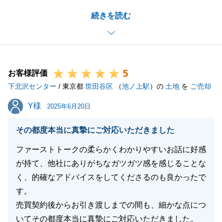
とうございました。
続きを読む
解体や境界線のことでは、隣地の方を紹介くださりあ
りがとうございました。
お陰様でスムーズに事を進めることが出来ました。
今後もまた、何かありましたらいつでもお声掛けくだ
5
さい。
お客様評価
下北沢センター
ありがとうございました。
/ 東京都
世田谷区
（
池ノ上駅
）の
土地
を
ご売却
Y様
Y様
2025年6月20日
閉じる
その都度本当に真摯にご対応いただきました
ファーストトークの柔らかくわかりやすいお話に好感
が持て、他社にありがちなガツガツ感を感じることな
く、的確なアドバイスをしてくださるのも良かったで
す。
売買契約後からお引き渡しまでの間も、細かな点につ
いてその都度本当に真摯にご対応いただきました。