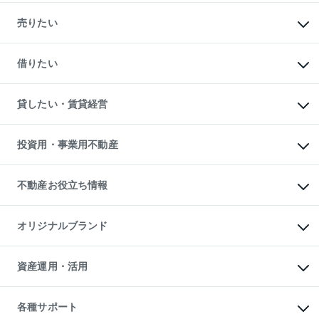
マンションの購入
新築・分譲マンションの購入
売りたい
中古マンションの購入
一戸建ての購入
マンションの売却・査定
新築一戸建ての購入
一戸建ての売却・査定
借りたい
中古一戸建ての購入
土地の売却・査定
土地の購入
スピードAI査定
不動産購入の流れ
物件を借りる
不動産売却について
注目キーワード物件特集
オフィス・店舗の賃貸
貸したい・賃貸経営
不動産査定について
購入ガイド
借りるときの流れ
売却サービス
借りるガイド
不動産売却の流れ
無料賃料査定
多言語対応
不動産買換えの流れ
マンション賃料データ
投資用・事業用不動産
売却ガイド
賃貸管理プラン
English
繁体中文
簡体中文
リロケーションについて
投資用不動産
貸すときの流れ
事業用不動産
不動産お役立ち情報
貸すガイド
マンション投資
投資用マンション
不動産AIアドバイザー Tellus Talk
マンション一棟
マンションライブラリー
オリジナルブランド
アパート経営
人気マンションランキング
アパート投資用物件
暮らしに役立つ不動産メディア

収益物件
当社売主リノベーションマンション
「Lnote」
ビル購入（ビル一棟）
一棟リノベーションマンション

資産運用・活用
不動産相場・不動産価格情報
投資用不動産の売却査定
L`GENTE（ルジェンテ）
不動産売却FAQ
事業用不動産の売却査定
区分リノベーションマンション

不動産コラム・ニュース
等価交換事業
海外不動産
Lideas（リディアス）
不動産用語集
不動産M&A
各種サポート
投資用一棟レジデンスWELL

不動産なんでもネット相談室
アセットマネジメント・出資