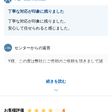
閉じる
丁寧な対応が印象に残りました
丁寧な対応が印象に残りました。
安心して任せられると感じました。
東急リバブル
センターからの返答
Y様、この度は弊社にご売却のご依頼を頂きまして誠
にありがとうございました。
ご契約からご決済までスムーズに進められたのはY様
続きを読む
の迅速なご対応があってこそでした。
ありがとうございました。
今後も不動産関係でお困りごとがございましたらお気
軽にご連絡くださいませ。
4
引き続きよろしくお願いいたします。
お客様評価