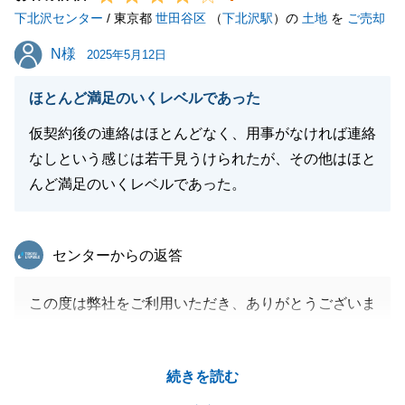
下北沢センター
/ 東京都
世田谷区
（
下北沢駅
）の
土地
を
ご売却
N様
N様
2025年5月12日
閉じる
ほとんど満足のいくレベルであった
仮契約後の連絡はほとんどなく、用事がなければ連絡
なしという感じは若干見うけられたが、その他はほと
んど満足のいくレベルであった。
東急リバブル
センターからの返答
この度は弊社をご利用いただき、ありがとうございま
した。
仮契約後の連絡頻度について、ご指摘いただき、あり
続きを読む
がとうございます。
真摯に受け止め、改善すべく、今後取り組んでまいり