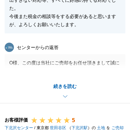
出すぎない対応等、すべてに好感の持てる対応でし
た。
今後また税金の相談等をする必要があると思います
が、よろしくお願いいたします。
東急リバブル
センターからの返答
O様、この度は当社にご売却をお任せ頂きまして誠に
ありがとうございました。
O様より高い評価を頂けたこと、大変嬉しく存じま
続きを読む
す。
今後も不動産でのお困りごとがございましたら、是非
ともお声がけくださいませ。
引き続きよろしくお願いいたします。
5
お客様評価
下北沢センター
/ 東京都
世田谷区
（
下北沢駅
）の
土地
を
ご売却