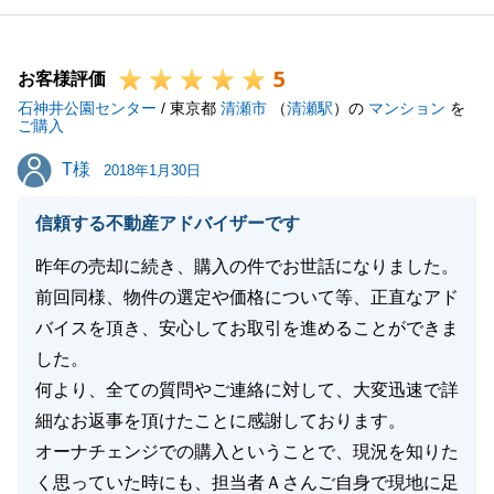
私自身今回のお取引の中で勉強になる点が多々ござい
ましたので、今後に活かしていければと思います。
5
また何かお手伝いできることがあれば、是非お声かけ
お客様評価
石神井公園センター
いただければ幸いです。
/ 東京都
清瀬市
（
清瀬駅
）の
マンション
を
ご購入
今後ともどうぞよろしくお願いいたします。
T様
T様
2018年1月30日
信頼する不動産アドバイザーです
閉じる
昨年の売却に続き、購入の件でお世話になりました。
前回同様、物件の選定や価格について等、正直なアド
バイスを頂き、安心してお取引を進めることができま
した。
何より、全ての質問やご連絡に対して、大変迅速で詳
細なお返事を頂けたことに感謝しております。
オーナチェンジでの購入ということで、現況を知りた
く思っていた時にも、担当者Ａさんご自身で現地に足