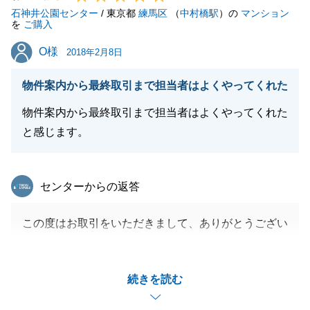
石神井公園センター
/ 東京都
練馬区
（
中村橋駅
）の
マンション
閉じる
を
ご購入
O様
O様
2018年2月8日
物件案内から最終取引まで担当者はよくやってくれた
物件案内から最終取引まで担当者はよくやってくれた
と感じます。
東急リバブル
センターからの返答
この度はお取引をいただきまして、ありがとうござい
ました。
力不足でご迷惑をおかけしたところもあったかと思い
続きを読む
ますが、ご条件に合ういい物件を見つけることができ
て、大変うれしく思います。