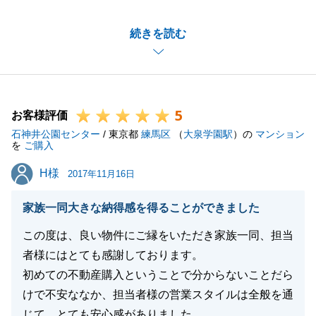
時間的にもお取引内容も私共も大変満足できました。
続きを読む
何よりこちらの連絡に対してのレスポンスの速さが一
番の決め手だったと思います。
ご判断もしっかりして頂けたのでスムーズだったと思
います。
5
今後とも長いお付き合いになると思いますので引き続
お客様評価
石神井公園センター
きよろしくお願いします。
/ 東京都
練馬区
（
大泉学園駅
）の
マンション
を
ご購入
H様
H様
2017年11月16日
閉じる
家族一同大きな納得感を得ることができました
この度は、良い物件にご縁をいただき家族一同、担当
者様にはとても感謝しております。
初めての不動産購入ということで分からないことだら
けで不安ななか、担当者様の営業スタイルは全般を通
じて、とても安心感がありました。