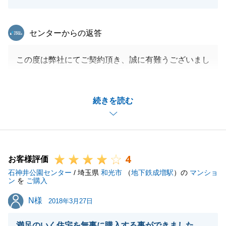
東急リバブル
センターからの返答
この度は弊社にてご契約頂き、誠に有難うございまし
た。
お褒めのお言葉頂き、幸せな気持ちでいっぱいです。
続きを読む
また機会がございましたら、是非お声掛け頂ければと
思います。
今後とも何卒宜しくお願い致します。
4
お客様評価
石神井公園センター
/ 埼玉県
和光市
（
地下鉄成増駅
）の
マンショ
閉じる
ン
を
ご購入
N様
N様
2018年3月27日
満足のいく住宅を無事に購入する事ができました