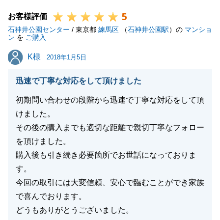
感じております。
5
販売開始からお取引完了まで、数々のご協力をいただ
お客様評価
石神井公園センター
けた事もスムーズなご売却が実現できた要因だと考え
/ 東京都
練馬区
（
石神井公園駅
）の
マンショ
ン
を
ご購入
ております。
K様
K様
今後も、不動産についてのご相談がございましたらど
2018年1月5日
うぞお気軽にお声かけください。
迅速で丁寧な対応をして頂けました
今後とも、よろしくお願いします。
初期問い合わせの段階から迅速で丁寧な対応をして頂
けました。
その後の購入までも適切な距離で親切丁寧なフォロー
閉じる
を頂けました。
購入後も引き続き必要箇所でお世話になっておりま
す。
今回の取引には大変信頼、安心で臨むことができ家族
で喜んでおります。
どうもありがとうございました。