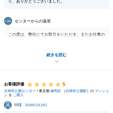
り、ありがとうございました。
東急リバブル
センターからの返答
この度は、弊社にてお取引をいただき、またお仕事の
お忙しい中アンケートにご協力いただき、誠にありが
とうございました。
続きを読む
ご契約から約1年後のお引渡とあって、引越先の駐車
場の空きがなくなり、まずは周辺で借りていただくよ
うになってしまいましたが、微力ながらお力になれて
大変嬉しく思います。
5
約1年間と長いお付合いとなりましたが、今後も何か
お客様評価
石神井公園センター
お困りのことがございましたら、お気軽にご相談くだ
/ 東京都
練馬区
（
石神井公園駅
）の
マンショ
ン
を
ご購入
さい。
W様
W様
今後とも、どうぞよろしくお願い申し上げます。
2018年2月24日