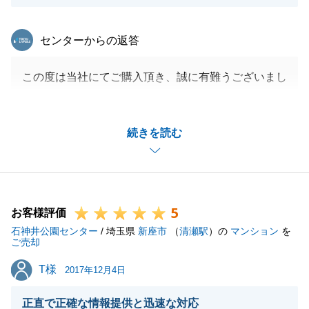
東急リバブル
センターからの返答
この度は当社にてご購入頂き、誠に有難うございまし
た。
お褒めのお言葉を頂き、大変嬉しく思います。
続きを読む
引き続き、当社とのお付き合いも続くかと思いますの
で今後とも何卒よろしくお願いします。
5
お客様評価
閉じる
石神井公園センター
/ 埼玉県
新座市
（
清瀬駅
）の
マンション
を
ご売却
T様
T様
2017年12月4日
正直で正確な情報提供と迅速な対応