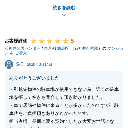
ご契約の当日に無理なお願いをしてしまいました。
続きを読む
しかし、快く受け入れて頂いた事私もとても感謝して
おります。
これからも是非よろしくお願いいたします。
気になる点等ございましたらいつでもご連絡下さい。
5
よろしくお願いいたします。
お客様評価
石神井公園センター
/ 東京都
練馬区
（
石神井公園駅
）の
マンショ
ン
を
ご購入
S様
S様
2018年3月14日
閉じる
ありがとうございました
・引越先物件の駐車場が使用できない為、近くの駐車
場を探して空きも問合せて頂き助かりました。
・車で店舗や物件に来ることが多かったのですが、駐
車代をご負担頂きありがたかったです。
担当者様、長期に渡る契約でしたが大変お世話にな