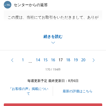
東急リバブル
センターからの返答
この度は、当社にてお取引をいただきまして、ありが
とうございました。
このようなコメントをいただきまして、誠にありがと
続きを読む
うございます。
私もH様の新居ご購入について、お手伝いさせていた
だけたこと、大変うれしく思っております。
大きな買い物ですので、迷われることもあったかと思
1
14
15
16
17
18
19
20
前へ
次へ
…
いますが、良い物件をご紹介できてよかったです。
170 / 194件
今後も何かあれば、是非お声かけいただければ幸いで
す。
毎週更新予定 最終更新日：8月6日
この度は本当にありがとうございました。
『お客様の声』掲載につい
最新の評価はこちら
て
閉じる