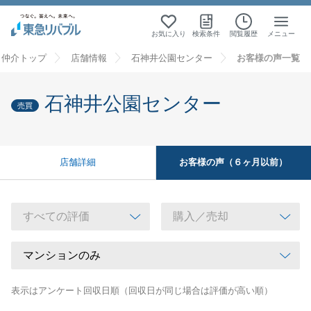
お気に入り
検索条件
閲覧履歴
メニュー
・仲介トップ
店舗情報
石神井公園センター
お客様の声一覧
石神井公園センター
売買
お客様の声（６ヶ月以前）
店舗詳細
表示はアンケート回収日順（回収日が同じ場合は評価が高い順）