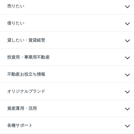
新築・分譲マンションの購入
売りたい
中古マンションの購入
一戸建ての購入
マンションの売却・査定
新築一戸建ての購入
一戸建ての売却・査定
借りたい
中古一戸建ての購入
土地の売却・査定
土地の購入
スピードAI査定
不動産購入の流れ
物件を借りる
不動産売却について
注目キーワード物件特集
オフィス・店舗の賃貸
貸したい・賃貸経営
不動産査定について
購入ガイド
借りるときの流れ
売却サービス
借りるガイド
不動産売却の流れ
無料賃料査定
多言語対応
不動産買換えの流れ
マンション賃料データ
投資用・事業用不動産
売却ガイド
賃貸管理プラン
English
繁体中文
簡体中文
リロケーションについて
投資用不動産
貸すときの流れ
事業用不動産
不動産お役立ち情報
貸すガイド
マンション投資
投資用マンション
不動産AIアドバイザー Tellus Talk
マンション一棟
マンションライブラリー
オリジナルブランド
アパート経営
人気マンションランキング
アパート投資用物件
暮らしに役立つ不動産メディア

収益物件
当社売主リノベーションマンション
「Lnote」
ビル購入（ビル一棟）
一棟リノベーションマンション

資産運用・活用
不動産相場・不動産価格情報
投資用不動産の売却査定
L`GENTE（ルジェンテ）
不動産売却FAQ
事業用不動産の売却査定
区分リノベーションマンション

不動産コラム・ニュース
等価交換事業
海外不動産
Lideas（リディアス）
不動産用語集
不動産M&A
各種サポート
投資用一棟レジデンスWELL

不動産なんでもネット相談室
アセットマネジメント・出資
SQUARE（ウェルスクエア）
住まいの税金