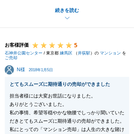
きありがとうございます。
続きを読む
初めにご案内したお部屋は他の方からお申込みが入っ
てしまいましたが、お客様自身から気になる物件のご
連絡を頂き、私も買い逃しがないように迅速に対応致
しました。常日頃からこういった姿勢が大切であると
5
改めて気付き、私としてもとても良い経験になりまし
お客様評価
石神井公園センター
た。
/ 東京都
練馬区
（
井荻駅
）の
マンション
を
ご売却
結果として、周辺環境等から見てもお客様のご要望に
N様
N様
あったお部屋をご購入頂けたと思います。更には購入
2018年1月5日
希望のご友人も紹介して頂き、大変嬉しく思います。
とてもスムーズに期待通りの売却ができました
今後もお客様にとってベストなご提案が出来るよう
日々精進いたします。今後とも宜しくお願い致しま
担当者様には大変お世話になりました。
す。
ありがとうございました。
私の事情、希望等穏やかな物腰でしっかり聞いていた
だきとてもスムーズに期待通りの売却ができました。
私にとっての「マンション売却」は人生の大きな賭け
閉じる