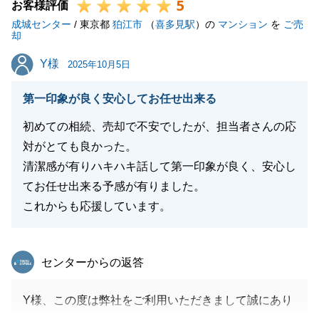
5
この度は誠にありがとうございました。
お客様評価
成城センター
今後ともどうぞよろしくお願いします。
/ 東京都
狛江市
（
喜多見駅
）の
マンション
を
ご売
却
Y様
Y様
2025年10月5日
閉じる
第一印象が良く安心してお任せ出来る
初めての相続、売却で不安でしたが、担当者さんの応
対がとても良かった。
清潔感が有りハキハキ話して第一印象が良く、安心し
てお任せ出来る予感が有りました。
これからも応援しています。
東急リバブル
センターからの返答
Y様、この度は弊社をご利用いただきまして誠にあり