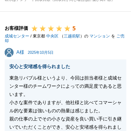
5
お客様評価
成城センター
/ 東京都
中央区
（
三越前駅
）の
マンション
を
ご売
却
A様
A様
2025年10月5日
安心と安堵感を得られました
東急リバブル様というより、今回は担当者様と成城セ
ンター様のチームワークによっての満足度であると思
います。
小さな案件でありますが、他社様と比べてコマーシャ
ル的な要素は強いものの熱量は感じました。
親の仕事の上でその小さな資産を良い買い手に引き継
いでいただくことができ、安心と安堵感を得られまし