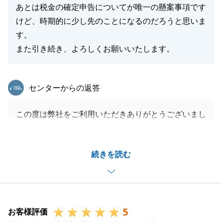
あとは税金の確定申告についてが唯一の懸案事項です
けど、時期的に少し先のことになるのだろうと思いま
す。
また引き続き、よろしくお願いいたします。
東急リバブル
センターからの返答
この度は弊社をご利用いただきありがとうございまし
た。
E様には多大なるご協力を賜り、お取引を滞りなく進
続きを読む
めることができましたこと、心より感謝申し上げま
す。
今後も不動産のご相談や、お知り合いの方のご紹介な
どございましたら是非お声がけくださいませ。重ね
5
て、この度は誠にありがとうございました。
お客様評価