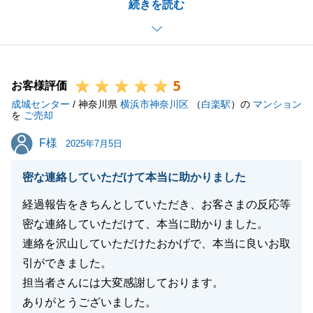
続きを読む
宅でしたが、そこを一番にお気に召していただけるお
客様をお連れでき、早期に成約が出来た事は私自身も
大変嬉しく存じます。
お引渡しの際には買主様も大変お喜びの様子でしたの
5
で、まさに仲介冥利に尽きる瞬間でございました。
お客様評価
成城センター
Y様におかれましても新しい環境でご家族と充実した
/ 神奈川県
横浜市神奈川区
（
白楽駅
）の
マンション
を
ご売却
暮らしをされている事と存じます。
F様
F様
これからもどうぞ末永いお付き合いのほどよろしくお
2025年7月5日
願い申し上げます。
密な連絡していただけて本当に助かりました
何かございましたらお気軽にお声がけくださいませ。
この度はお取引誠にありがとうございました。
経過報告をきちんとしていただき、お客さまの反応等
密な連絡していただけて、本当に助かりました。
連絡を沢山していただけたおかげで、本当に良いお取
引ができました。
閉じる
担当者さんには大変感謝しております。
ありがとうございました。