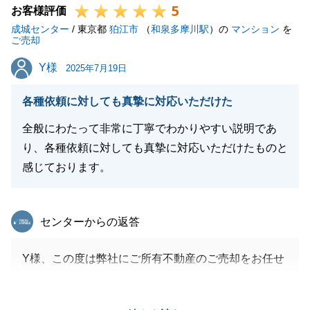
5
また、ご契約者様が海外にお住まいの件につきまして
お客様評価
成城センター
も、弊社のキャッシュレスサービスをご利用いただい
/ 東京都
狛江市
（
和泉多摩川駅
）の
マンション
を
ご売却
たことで、通常はご契約とご決済で2度ご帰国いただ
Y様
Y様
く必要があるところを、1度のご帰国で手続きを進め
2025年7月19日
ることができ、非常に喜んで頂きました。
各種依頼に対しても真摯に対応いただけた
今後とも、お客様にご満足いただけるサービスを提供
できるよう、努めてまいります。
全般にわたって非常に丁寧でわかりやすい説明であ
り、各種依頼に対しても真摯に対応いただけたものと
感じております。
閉じる
東急リバブル
センターからの返答
Y様、この度は弊社にご所有不動産のご売却をお任せ
いただきまして誠にありがとうございました。
ゆとりある設計と南向きの眺望が何よりの素敵なご自