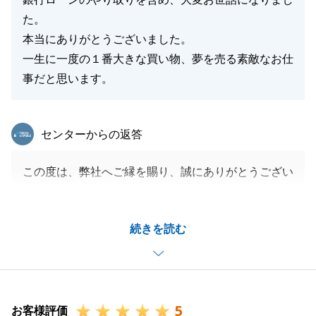
た。
本当にありがとうございました。
一生に一度の１番大きな買い物、夢を売る素敵なお仕
事だと思います。
東急リバブル
センターからの返答
この度は、弊社へご縁を賜り、誠にありがとうござい
ました。
S様とは、色々なマンションをご一緒にご覧頂きまし
続きを読む
たが、無事にお引渡まで終えることが出来、大変嬉し
く思っております。
人生で何度とない不動産購入の場に立ち会わせて頂
き、S様のご新居での暮らしを想像して、幸せを分け
5
て頂きました。
お客様評価