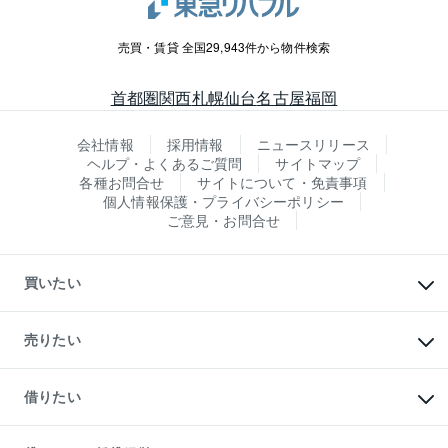
売買・賃貸 全国29,943件から物件検索
首都圏
関西
札幌
仙台
名古屋
福岡
会社情報
採用情報
ニュースリリース
ヘルプ・よくあるご質問
サイトマップ
各種お問合せ
サイトについて・免責事項
個人情報保護・プライバシーポリシー
ご意見・お問合せ
買いたい
マンションの購入
新築・分譲マンションの購入
売りたい
中古マンションの購入
一戸建ての購入
マンションの売却・査定
新築一戸建ての購入
一戸建ての売却・査定
借りたい
中古一戸建ての購入
土地の売却・査定
土地の購入
スピードAI査定
不動産購入の流れ
物件を借りる
不動産売却について
注目キーワード物件特集