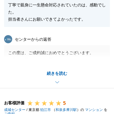
丁寧で親身に一生懸命対応されていたのは、感動でし
た。
担当者さんにお願いできてよかったです。
東急リバブル
センターからの返答
この度は、ご成約誠におめでとうございます。
今回、お買い換えのお手伝いをさせて頂きました。
ご購入先のお引渡しが完了しておりましたので、なる
続きを読む
べく高く、早くご成約ができるよう、弊社のサービス
を最大限活用して販売活動を行わせて頂きました。
結果として、良いご条件でご成約ができて良かったで
す。
5
また機会がございましたら、宜しくお願い申し上げま
お客様評価
成城センター
す。
/ 東京都
狛江市
（
和泉多摩川駅
）の
マンション
を
ご売却