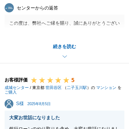
東急リバブル
センターからの返答
この度は、弊社へご縁を賜り、誠にありがとうござい
ました。
慌てさせることとなってしまい誠に申し訳ございませ
続きを読む
んでした。
ご協力いただき、無事にお引渡が出来、心より感謝申
し上げます。
至らぬ点がございました所は改善をして参ります。
5
今後何か弊社でお役に立てることがございましたらお
お客様評価
成城センター
声掛け頂けましたら幸いです。
/ 東京都
世田谷区
（
二子玉川駅
）の
マンション
を
ご購入
引き続き、どうぞよろしくお願いいたします。
S様
S様
2025年8月5日
大変お世話になりました
閉じる
銀行ローンのやり取りを含め、大変お世話になりまし