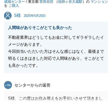
成城センター
今後も税務相談などの予定もあるかと思いますので、
/ 東京都
世田谷区
（
祖師ヶ谷大蔵駅
）の
マンション
を
ご購入
ご不明な点がありましたら、いつでもお気軽にご相談
S様
S様
ください。
2025年6月20日
引き続き、どうぞよろしくお願いいたします。
人間味がありそこがとても良かった
不動産業界はどうしてもお金に対してギラギラしたイ
メージがあります。
閉じる
今回担当いただいた方はそんな感じはなく、最後まで
明るくはきはきした対応で人間味があり、そこがとて
も良かったです。
東急リバブル
センターからの返答
S様、この度はお住み替えをお手伝いさせて頂きまし
て誠にありがとうございました。