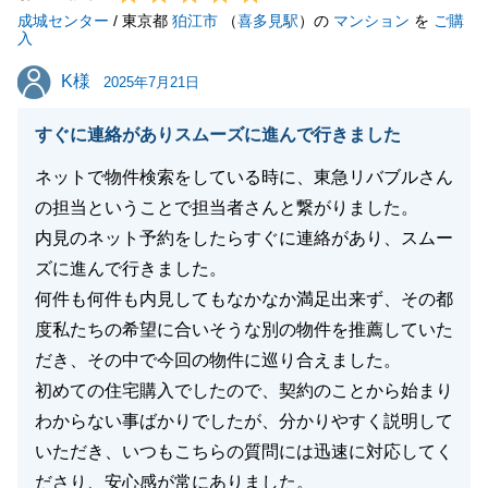
成城センター
これからも、弊社で何かお役に立てることがございま
/ 東京都
狛江市
（
喜多見駅
）の
マンション
を
ご購
入
した際は、お気軽にご連絡頂けましたら幸いです。
K様
K様
2025年7月21日
すぐに連絡がありスムーズに進んで行きました
閉じる
ネットで物件検索をしている時に、東急リバブルさん
の担当ということで担当者さんと繋がりました。
内見のネット予約をしたらすぐに連絡があり、スムー
ズに進んで行きました。
何件も何件も内見してもなかなか満足出来ず、その都
度私たちの希望に合いそうな別の物件を推薦していた
だき、その中で今回の物件に巡り合えました。
初めての住宅購入でしたので、契約のことから始まり
わからない事ばかりでしたが、分かりやすく説明して
いただき、いつもこちらの質問には迅速に対応してく
ださり、安心感が常にありました。