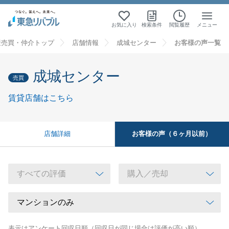
お気に入り
検索条件
閲覧履歴
メニュー
産売買・仲介トップ
店舗情報
成城センター
お客様の声一覧
成城センター
売買
賃貸店舗はこちら
お客様の声（６ヶ月以前）
店舗詳細
表示はアンケート回収日順（回収日が同じ場合は評価が高い順）