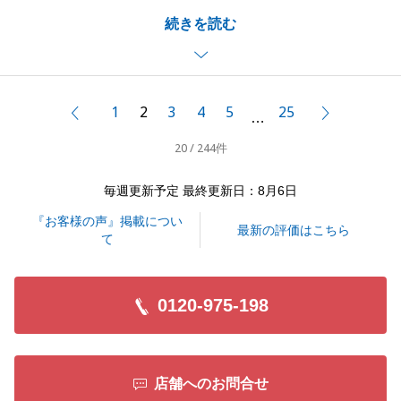
私の家族もS様と同じ家族構成で、小さなお子様のい
続きを読む
らっしゃる方のお住み替えのお手伝いができたことを
とても嬉しく思います。
今後、皆様が快適な生活ができることを心からお祈り
しております。
1
2
3
4
5
25
前へ
次へ
…
20 / 244件
閉じる
毎週更新予定 最終更新日：8月6日
『お客様の声』掲載につい
最新の評価はこちら
て
0120-975-198
店舗へのお問合せ