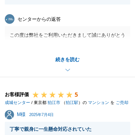
東急リバブル
センターからの返答
この度は弊社をご利用いただきまして誠にありがとう
ございました。
F様の不動産売却のお手伝いができ、大変嬉しく思い
続きを読む
ます。
今後とも何か不動産関係でお困りなことがありました
らお気軽にご相談いただければと思います。
引き続きよろしくお願いいたします。
5
お客様評価
成城センター
/ 東京都
狛江市
（
狛江駅
）の
マンション
を
ご売却
閉じる
M様
M様
2025年7月4日
丁寧で親身に一生懸命対応されていた