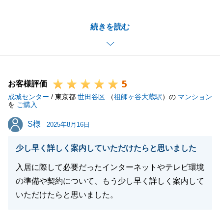
がとうございます。
また、ありがたいお言葉も頂戴しまして大変光栄でご
続きを読む
ざいます。
今後も多くのお客様のお力になれるよう社員一同精進
してまいります。
不動産に関してご相談事がございましたらお気軽にご
5
連絡いただけますと幸いです。
お客様評価
成城センター
引き続き末永いお付き合いのほどよろしくお願い申し
/ 東京都
世田谷区
（
祖師ヶ谷大蔵駅
）の
マンション
を
ご購入
上げます。
S様
S様
2025年8月16日
少し早く詳しく案内していただけたらと思いました
閉じる
入居に際して必要だったインターネットやテレビ環境
の準備や契約について、もう少し早く詳しく案内して
いただけたらと思いました。