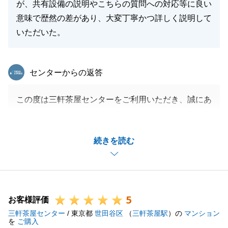
が、共有設備の説明やこちらの質問への対応等に良い
意味で歴然の差があり、大変丁寧かつ詳しく説明して
いただいた。
東急リバブル
センターからの返答
この度は三軒茶屋センターをご利用いただき、誠にあ
りがとうございました。
M様の大切なお住まいのご購入を、微力ながらお手伝
続きを読む
いでき、またお役に立てたこと大変光栄でございま
す。
またお褒めのお言葉、大変嬉しく思います。
他に検討顧客もいる中、M様の迅速なご判断があり、
5
無事にご成約に結び付けることができました。
お客様評価
三軒茶屋センター
お困りのことがございましたら、いつでもお気軽にご
/ 東京都
世田谷区
（
三軒茶屋駅
）の
マンション
を
ご購入
連絡くださいませ。