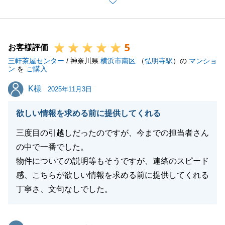
ご子息様共々ご希望にぴったりの不動産を繋いでいけ
ましたこと、本当に嬉しく思っております。
お取引はひとまず終わりますが、些細なことでもお気
5
軽にご連絡ください。
お客様評価
三軒茶屋センター
今後ともどうぞよろしくお願いいたします。
/ 神奈川県
横浜市南区
（
弘明寺駅
）の
マンショ
ン
を
ご購入
K様
K様
2025年11月3日
閉じる
欲しい情報を求める前に提供してくれる
三度目の引越しだったのですが、今までの担当者さん
の中で一番でした。
物件についての説明等もそうですが、連絡のスピード
感、こちらが欲しい情報を求める前に提供してくれる
丁寧さ、文句なしでした。
東急リバブル