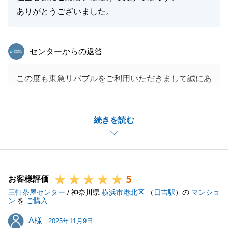
ありがとうございました。
東急リバブル
センターからの返答
この度も東急リバブルをご利用いただきまして誠にあ
りがとうございます。
ご病気のために物件探しが中断したこともありました
続きを読む
が、気に入った物件をご購入いただけて良かったで
す。
今後の当社でお手伝いできることがございましたら、
お気軽にご相談ください。
5
これからも何卒宜しくお願い申し上げます。
お客様評価
三軒茶屋センター
/ 神奈川県
横浜市港北区
（
日吉駅
）の
マンショ
ン
を
ご購入
A様
A様
2025年11月9日
閉じる