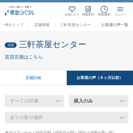
お気に入り
検索条件
閲覧履歴
メニュー
買・仲介トップ
店舗情報
三軒茶屋センター
お客様の声一覧
三軒茶屋センター
売買
賃貸店舗はこちら
お客様の声（６ヶ月以前）
店舗詳細
表示はアンケート回収日順（回収日が同じ場合は評価が高い順）