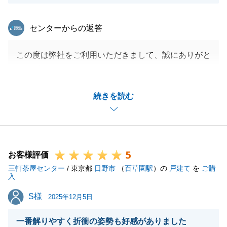
東急リバブル
センターからの返答
この度は弊社をご利用いただきまして、誠にありがと
うございます。
売主様も大変喜んでいただけました。
続きを読む
引き続き何かご要望等がございましたら、お気軽にお
申し付けください。
5
お客様評価
閉じる
三軒茶屋センター
/ 東京都
日野市
（
百草園駅
）の
戸建て
を
ご購
入
S様
S様
2025年12月5日
一番解りやすく折衝の姿勢も好感がありました