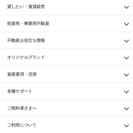
物件を借りる
不動産売却について
注目キーワード物件特集
オフィス・店舗の賃貸
貸したい・賃貸経営
不動産査定について
購入ガイド
借りるときの流れ
売却サービス
借りるガイド
不動産売却の流れ
無料賃料査定
多言語対応
不動産買換えの流れ
マンション賃料データ
投資用・事業用不動産
売却ガイド
賃貸管理プラン
English
繁体中文
簡体中文
リロケーションについて
投資用不動産
貸すときの流れ
事業用不動産
不動産お役立ち情報
貸すガイド
マンション投資
投資用マンション
不動産AIアドバイザー Tellus Talk
マンション一棟
マンションライブラリー
オリジナルブランド
アパート経営
人気マンションランキング
アパート投資用物件
暮らしに役立つ不動産メディア

収益物件
当社売主リノベーションマンション
「Lnote」
ビル購入（ビル一棟）
一棟リノベーションマンション

資産運用・活用
不動産相場・不動産価格情報
投資用不動産の売却査定
L`GENTE（ルジェンテ）
不動産売却FAQ
事業用不動産の売却査定
区分リノベーションマンション

不動産コラム・ニュース
等価交換事業
海外不動産
Lideas（リディアス）
不動産用語集
不動産M&A
各種サポート
投資用一棟レジデンスWELL

不動産なんでもネット相談室
アセットマネジメント・出資
SQUARE（ウェルスクエア）
住まいの税金
不動産小口投資

シニア向けサポート
物件一括検索（購入＆賃貸）
LEGACIA（レガシア）
相続サポート
ご契約者さまへ
リフォームサポート
ご契約者さまサポートメニュー
ご紹介・再契約特典
ご利用について
入居者様専用-各種ご案内（賃貸）
東急こすもす会「こすもすWeb」