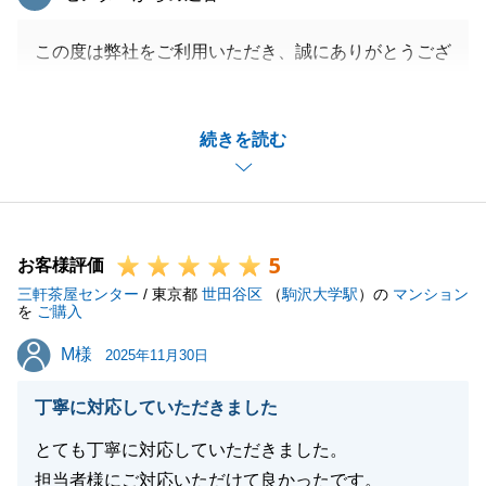
この度は弊社をご利用いただき、誠にありがとうござ
いました。
S様から頂戴いたしましたお褒めの言葉を糧に、今後
続きを読む
もよりよいサービスの提供に努めさせていただきま
す。
これからお引越し等でお忙しい日々が続くかと思いま
すが、何かお手伝いできることがあれば、お気軽にお
5
申し付けくださいませ。
お客様評価
三軒茶屋センター
今後とも末永いお付き合いが出来ますと幸いでござい
/ 東京都
世田谷区
（
駒沢大学駅
）の
マンション
を
ご購入
ます。
M様
M様
この度は誠にありがとうございました。
2025年11月30日
丁寧に対応していただきました
とても丁寧に対応していただきました。
閉じる
担当者様にご対応いただけて良かったです。