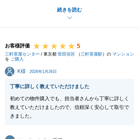
住宅ローンやリフォーム等のお打ち合わせも含めて総
続きを読む
合的にサポートさせて頂く形となりましたが、無事に
ご購入頂けて本当に良かったです。
引き続きお手伝いできることがあればどんなことでも
ご気軽に仰ってくださいませ。
5
お客様評価
三軒茶屋センター
/ 東京都
世田谷区
（
三軒茶屋駅
）の
マンション
を
ご購入
閉じる
K様
K様
2026年1月26日
丁寧に詳しく教えていただけました
初めての物件購入でも、担当者さんから丁寧に詳しく
教えていただけましたので、信頼深く安心して取引で
きました。
東急リバブル