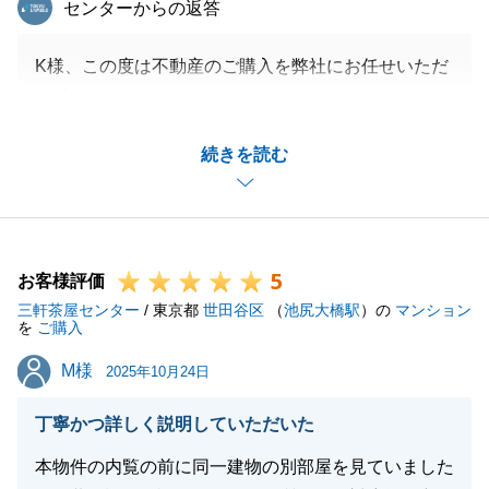
センターからの返答
K様、この度は不動産のご購入を弊社にお任せいただ
き誠にありがとうございます。
K様には必要書類のご準備や日程調整等、多くのご協
続きを読む
力をいただきました。
本当にありがとうございました。
今後、お住まいになられてからのご不明点やご質問等
がございましたらお気軽にご連絡ください。
5
不動産のプロとして誠心誠意ご対応させていただきま
お客様評価
三軒茶屋センター
す。
/ 東京都
世田谷区
（
池尻大橋駅
）の
マンション
を
ご購入
今後ともどうぞよろしくお願い申し上げます。
M様
M様
2025年10月24日
丁寧かつ詳しく説明していただいた
閉じる
本物件の内覧の前に同一建物の別部屋を見ていました