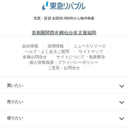
売買・賃貸 全国30,060件から物件検索
首都圏
関西
札幌
仙台
名古屋
福岡
会社情報
採用情報
ニュースリリース
ヘルプ・よくあるご質問
サイトマップ
各種お問合せ
サイトについて・免責事項
個人情報保護・プライバシーポリシー
ご意見・お問合せ
買いたい
マンションの購入
新築・分譲マンションの購入
売りたい
中古マンションの購入
一戸建ての購入
マンションの売却・査定
新築一戸建ての購入
一戸建ての売却・査定
借りたい
中古一戸建ての購入
土地の売却・査定
土地の購入
スピードAI査定
不動産購入の流れ