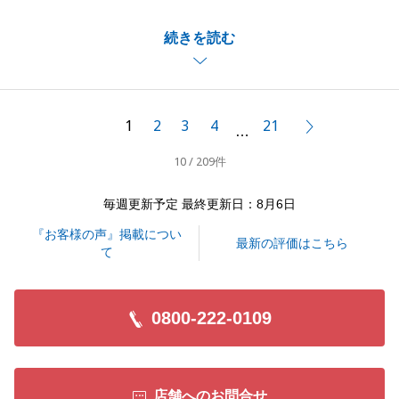
微力ながらS様のお手伝いができましたこと、大変嬉
続きを読む
しく思っております。
また、お褒めのお言葉を頂戴し大変光栄でございま
す。
今後も何かございましたらいつでもお気軽にご相談く
1
2
3
4
21
次へ
…
ださい。
10 / 209件
何卒宜しくお願い申し上げます。
毎週更新予定 最終更新日：8月6日
『お客様の声』掲載につい
閉じる
最新の評価はこちら
て
0800-222-0109
店舗へのお問合せ