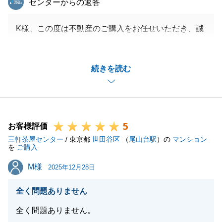
センターからの返答
K様、この度は不動産のご購入をお任せいただき、誠
にありがとうございます。
K様が大変気に入って下さったお部屋でしたので、無
続きを読む
事お引渡しまで進めることができ、私自身も大変嬉し
く思います。
ローンのお手続きや日程調整等、多くのご協力をいた
だきありがとうございました。
5
今後も何か不動産に関するご相談がございましたら、
お客様評価
三軒茶屋センター
お気軽にご連絡いただければと思います。
/ 東京都
世田谷区
（
尾山台駅
）の
マンション
を
ご購入
今後ともどうぞよろしくお願い申し上げます。
M様
M様
2025年12月28日
全く問題ありません
閉じる
全く問題ありません。