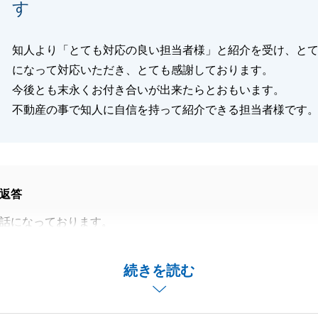
す
閉じる
知人より「とても対応の良い担当者様」と紹介を受け、と
になって対応いただき、とても感謝しております。
今後とも末永くお付き合いが出来たらとおもいます。
不動産の事で知人に自信を持って紹介できる担当者様です
返答
話になっております。
余る光栄な評価と温かいコメントをいただき、心より御礼申
続きを読む
永いお付き合いを」というお言葉を胸に、お引渡し後もS様
ーとして、いつでも迅速・丁寧にサポートさせていただきま