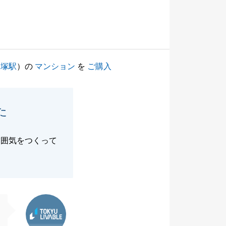
大塚駅
）の
マンション
を
ご購入
た
雰囲気をつくって
東急リバブル