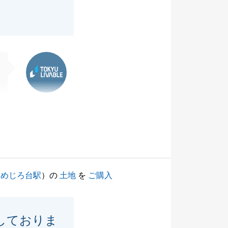
東急リバブル
（
めじろ台駅
）の
土地
を
ご購入
しておりま