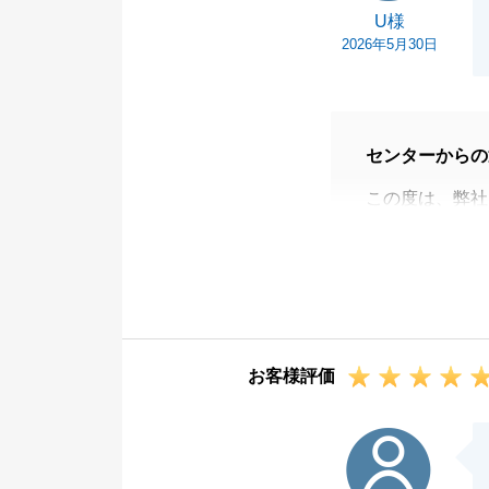
U様
2026年5月30日
センターからの
この度は、弊社
た。
弊社とは何度も
うございました
LED電気の交
きありがとうご
お客様評価
また気になる物
今後ともよろし
S様