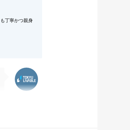
ても丁寧かつ親身
。
東急リバブル