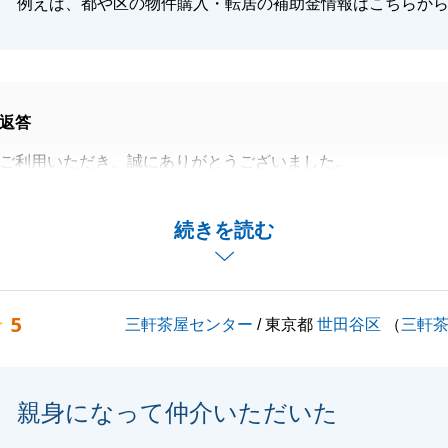
例えば、都や区の物件購入・転居の補助金情報はこちらか
返答
ご利用いただき、誠にありがとうございました。
ケジュール管理にご満足いただけた一方で、至らない点につ
見をいただき感謝申し上げます。
続きを読む
た部分は真摯に受け止め、今後の改善に努めてまいります。
のお住み替えをお任せいただき、本当にありがとうございま
5
三軒茶屋センター
/ 東京都
世田谷区
（
三軒
がございましたら、いつでもご連絡下さいませ。
願いいたします。
親身になって仲介いただいた