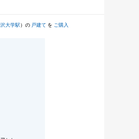
駒沢大学駅
）の
戸建て
を
ご購入