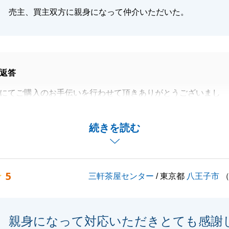
閉じる
売主、買主双方に親身になって仲介いただいた。
返答
にてご購入のお手伝いを行わせて頂きありがとうございまし
お取引を頂いているとの事で再度弊社をご利用頂きありがと
続きを読む
。
換等予期せぬ事態もございましたが都度都度ご丁寧にご対応頂
ざいました。
5
三軒茶屋センター
/ 東京都
八王子市
件等ございましたらお気軽にお声掛け頂ければと思います。
くお願い致します。
親身になって対応いただきとても感謝