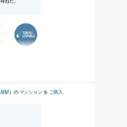
ら尋ねた。
東急リバブル
茶屋駅
）の
マンション
を
ご購入