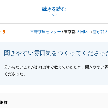
渡しまでが長くなり、その間に住宅ローン金利が上昇する
続きを読む
きなかったことが起きました。
が長く続いてきた中、金利上昇局面の銀行・金利選択は難し
したが、無事にご決済を迎えれて本当に良かったです。
5
三軒茶屋センター
/ 東京都
大田区
（
雪が谷
ブルでお手伝いできることがございまいたら、いつでもご連
しくお願い申し上げます。
聞きやすい雰囲気をつくってくださっ
分からないことがあればすぐ教えていただき、聞きやすい
閉じる
くださった。
返答