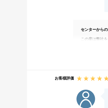
センターからの
この度は弊社を
弊社の対応やス
いて貴重なご意
ご指摘いただい
大切なご新居へ
した。
お客様評価
また何かご相談
何卒よろしくお
U様