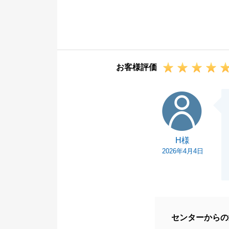
ご契約からお引
等、当初予想で
これまで低金利
いものがありま
お客様評価
今後も東急リバ
絡ください。
H様
これからもよろ
H様
2026年4月4日
センターからの