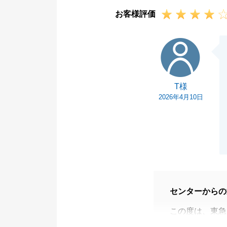
す。
お客様評価
今後とも変わら
す。
T様
T様
2026年4月10日
センターからの
この度は、東急
た。