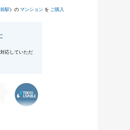
社前駅
）の
マンション
を
ご購入
た
て対応していただ
東急リバブル