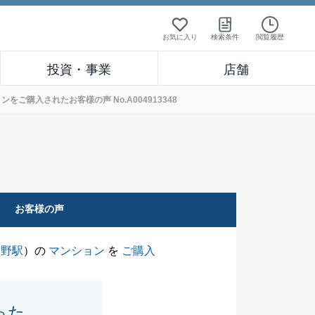
お気に入り
検索条件
閲覧履歴
投資・事業
店舗
ご購入されたお客様の声 No.A004913348
お客様の声
与野駅
）の
マンション
を
ご購入
った