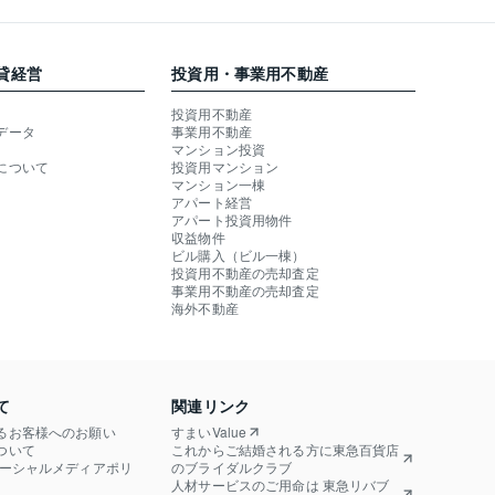
貸経営
投資用・事業用不動産
投資用不動産
データ
事業用不動産
マンション投資
について
投資用マンション
マンション一棟
アパート経営
アパート投資用物件
収益物件
ビル購入（ビル一棟）
投資用不動産の売却査定
事業用不動産の売却査定
海外不動産
て
関連リンク
るお客様へのお願い
すまいValue
ついて
これからご結婚される方に東急百貨店
ソーシャルメディアポリ
のブライダルクラブ
人材サービスのご用命は 東急リバブ