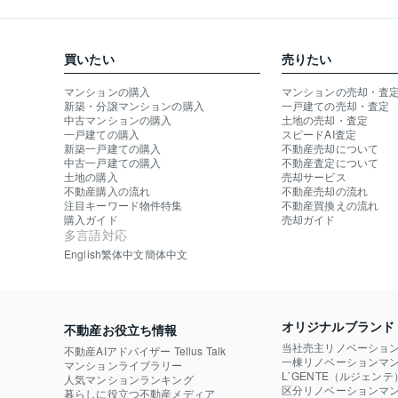
買いたい
売りたい
マンションの購入
マンションの売却・査
新築・分譲マンションの購入
一戸建ての売却・査定
中古マンションの購入
土地の売却・査定
一戸建ての購入
スピードAI査定
新築一戸建ての購入
不動産売却について
中古一戸建ての購入
不動産査定について
土地の購入
売却サービス
不動産購入の流れ
不動産売却の流れ
注目キーワード物件特集
不動産買換えの流れ
購入ガイド
売却ガイド
多言語対応
English
繁体中文
簡体中文
オリジナルブランド
不動産お役立ち情報
当社売主リノベーショ
不動産AIアドバイザー Tellus Talk
一棟リノベーションマン
マンションライブラリー
L`GENTE（ルジェンテ
人気マンションランキング
区分リノベーションマン
暮らしに役立つ不動産メディア
