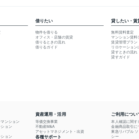
借りたい
貸したい・賃
定
物件を借りる
無料賃料査定
オフィス・店舗の賃貸
マンション賃料
借りるときの流れ
賃貸管理プラン
借りるガイド
リロケーション
貸すときの流れ
貸すガイド
資産運用・活用
ご利用につい
ンマンション
等価交換事業
本人確認に関す
ション

不動産M&A
金融商品取引に
）
アセットマネジメント・出資
東急リバブル 
ション

各種サポート
シー