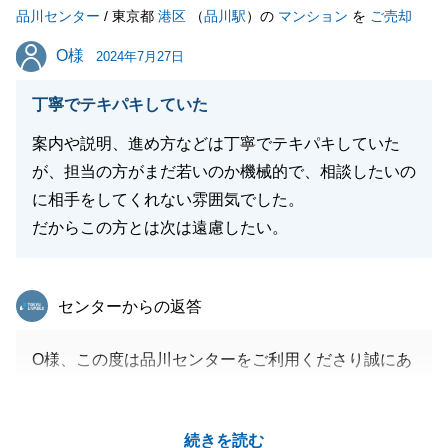
品川センター
どうぞよろしくお願いいたします。
/ 東京都
港区
（
品川駅
）の
マンション
を
ご売却
O様
O様
2024年7月27日
閉じる
丁寧でテキパキしていた
案内や説明、進め方などは丁寧でテキパキしていた
が、担当の方がまだ若いのか機械的で、相談したいの
に相手をしてくれない雰囲気でした。
だからこの方とは次は遠慮したい。
東急リバブル
センターからの返答
O様、この度は品川センターをご利用くださり誠にあ
りがとうございました。
また貴重なご意見をくださり重ねて御礼申し上げま
続きを読む
す。