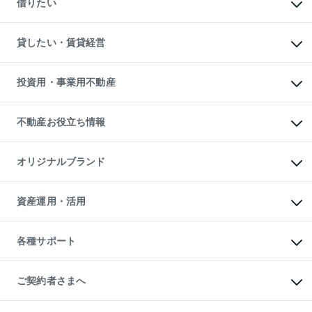
借りたい
中古一戸建ての購入
土地の売却・査定
土地の購入
スピードAI査定
不動産購入の流れ
物件を借りる
不動産売却について
注目キーワード物件特集
オフィス・店舗の賃貸
貸したい・賃貸経営
不動産査定について
購入ガイド
借りるときの流れ
売却サービス
借りるガイド
不動産売却の流れ
無料賃料査定
多言語対応
不動産買換えの流れ
マンション賃料データ
投資用・事業用不動産
売却ガイド
賃貸管理プラン
English
繁体中文
簡体中文
リロケーションについて
投資用不動産
貸すときの流れ
事業用不動産
不動産お役立ち情報
貸すガイド
マンション投資
投資用マンション
不動産AIアドバイザー Tellus Talk
マンション一棟
マンションライブラリー
オリジナルブランド
アパート経営
人気マンションランキング
アパート投資用物件
暮らしに役立つ不動産メディア

収益物件
当社売主リノベーションマンション
「Lnote」
ビル購入（ビル一棟）
一棟リノベーションマンション

資産運用・活用
不動産相場・不動産価格情報
投資用不動産の売却査定
L`GENTE（ルジェンテ）
不動産売却FAQ
事業用不動産の売却査定
区分リノベーションマンション

不動産コラム・ニュース
等価交換事業
海外不動産
Lideas（リディアス）
不動産用語集
不動産M&A
各種サポート
投資用一棟レジデンスWELL

不動産なんでもネット相談室
アセットマネジメント・出資
SQUARE（ウェルスクエア）
住まいの税金
不動産小口投資

シニア向けサポート
物件一括検索（購入＆賃貸）
LEGACIA（レガシア）
相続サポート
ご契約者さまへ
リフォームサポート
ご契約者さまサポートメニュー