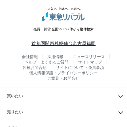
売買・賃貸 全国29,697件から物件検索
首都圏
関西
札幌
仙台
名古屋
福岡
会社情報
採用情報
ニュースリリース
ヘルプ・よくあるご質問
サイトマップ
各種お問合せ
サイトについて・免責事項
個人情報保護・プライバシーポリシー
ご意見・お問合せ
買いたい
マンションの購入
新築・分譲マンションの購入
売りたい
中古マンションの購入
一戸建ての購入
マンションの売却・査定
新築一戸建ての購入
一戸建ての売却・査定