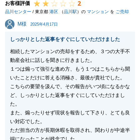
2
お客様評価
品川センター
/ 東京都
港区
（
品川駅
）の
マンション
を
ご売却
M様
M様
2025年4月17日
しっかりとした返事をすぐにしていただけました
相続したマンションの売却をするため、３つの大手不
動産会社に話しを聞きに行きました。
１つは煽って強引な進め方、もう１つはこちらから聞
いたことだけに答える消極さ、最後が貴社でした。
こちらの要望を汲んで、その報告がいつ頃になるかな
ど、しっかりとした返事をすぐにしていただけまし
た。
また、煽ったりせず現状を報告して下さり、とても良
い対応でした。
ただ担当の方が長期休暇を取得され、関わりが中途半
端になったことが残念でした。