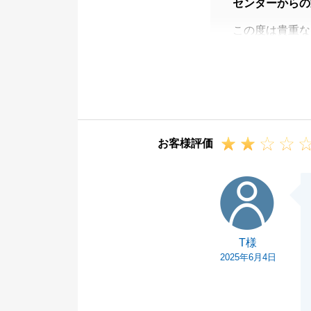
センターからの
この度は貴重な
改善に努め、今
ります。
また不動産のこ
さいませ。
お客様評価
T様
T様
2025年6月4日