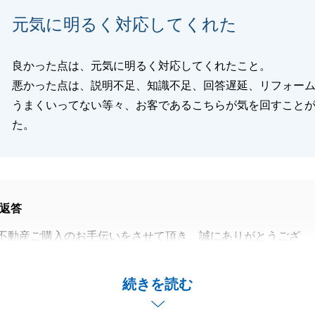
し上げております。
元気に明るく対応してくれた
良かった点は、元気に明るく対応してくれたこと。
閉じる
悪かった点は、説明不足、知識不足、回答遅延、リフォー
うまくいってない等々、お客であるこちらが気を回すこと
た。
返答
不動産ご購入のお手伝いをさせて頂き、誠にありがとうござ
、貴重なご意見をいただきまして、感謝申し上げます。
続きを読む
手際で、H様へ不快な思いをさせてしまいましたこと、大変
せんでした。