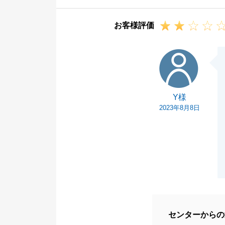
知識不足を初め
お客様評価
頂きましたご意
また何か不動産
Y様
ん、なんでもお
誠心誠意ご対応
します。
Y様
2023年8月8日
センターからの