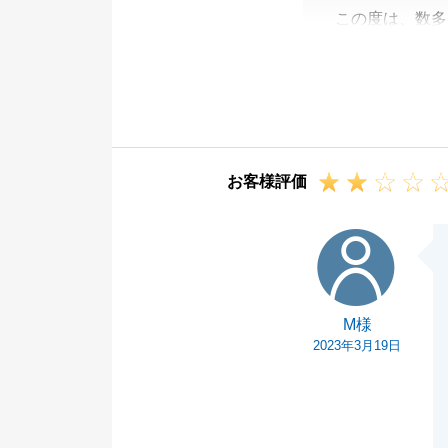
この度は、数多
ありがとうござ
今回、売買契約
力をいただけた
ただ、私の至ら
いただけるよう
お客様評価
大変申し訳ござ
今後も何かご不
M様
い。
引き続きよろし
M様
2023年3月19日