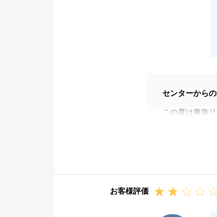
センターからの
この度は東急リ
Ｔ様ご夫婦にた
遠方にお住まい
訳ございません
Ｔ様よりご指摘
対応について精
お客様評価
また、今後お困
声掛け下さい。
H様