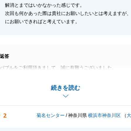
解消とまではいかなかった感じです。
次回も何かあった際は貴社にお願いしたいとは考えますが
にお願いできればと考えています。
返答
バブルをご利用頂きまして、誠に有難うございました。
くさんのお時間をいただき誠に有難うございました。
のため、細やかなご連絡ができず不安を与えてしまい、申し
続きを読む
。
いただきました内容を真摯に受け止めまして、今後のお客様
進してまいります。
2
菊名センター
/ 神奈川県
横浜市神奈川区
（
りの事がございましたらお知り合いの方も含め、お気軽にお