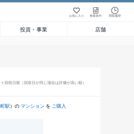
お気に入り
検索条件
閲覧履歴
投資・事業
店舗
ート回収日順（回収日が同じ場合は評価が高い順）
上町駅
）の
マンション
を
ご購入