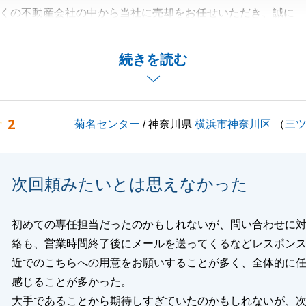
くの不動産会社の中から当社に売却をお任せいただき、誠に
いました。
成立まで期間を少しいただいてしまいましたが、様々なご協
続きを読む
ことで無事にお取引を完了することが出来ました。
ない点もあったかと思いますので、今後はしっかりとご満足
努めてまいりたいと思います。
2
菊名センター
/ 神奈川県
横浜市神奈川区
（
三
いません。
明点やご相談がございましたらいつでもお気軽にご連絡下さ
次回頼みたいとは思えなかった
くお願いいたします。
初めての専任担当だったのかもしれないが、問い合わせに
絡も、営業時間終了後にメールを送ってくるなどレスポン
閉じる
近でのこちらへの用意をお願いすることが多く、全体的に
感じることが多かった。
大手であることから期待しすぎていたのかもしれないが、