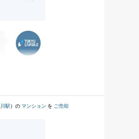
東急リバブル
奈川駅
）の
マンション
を
ご売却