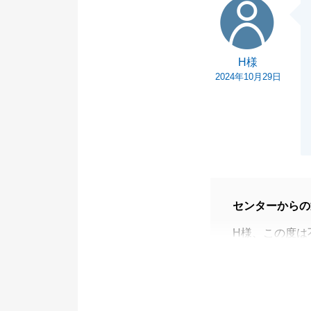
心よりお待ち申
H様
2024年10月29日
センターからの
H様、この度は
いました。
またお忙しい中
この度は私の不
申し訳ございま