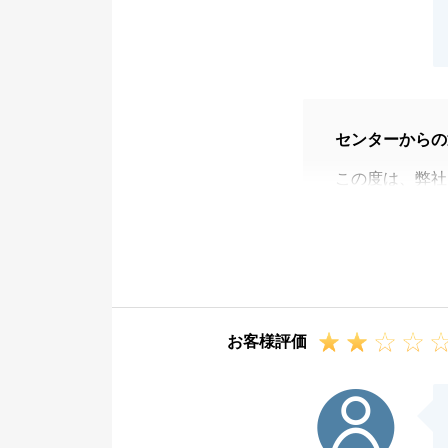
センターからの
この度は、弊社
にありがとうご
ご迷惑をおかけ
Ｍ様よりご指摘
ご新居にて快適
がございました
お客様評価
お気兼ねなくお
H様