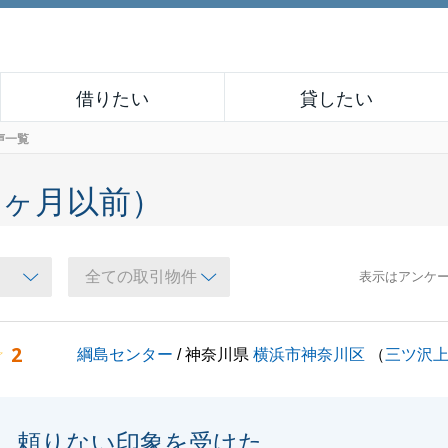
借りたい
貸したい
声一覧
６ヶ月以前）
表示はアンケ
2
綱島センター
/ 神奈川県
横浜市神奈川区
（
三ツ沢
頼りない印象を受けた