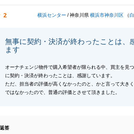
、ご対応のスピード・連携等、私の至らぬ点でございます。
2
横浜センター
/ 神奈川県
横浜市神奈川区
（
見を真摯に受け止め、今後の営業活動に邁進して参ります。
に関するお悩みがございましたら、小さなことでも構いませ
気軽にお申しつけください。
無事に契約・決済が終わったことは、
させていただきますので、引き続きどうぞ宜しくお願いいた
ます
オーナチェンジ物件で購入希望者が限られる中、買主を見
に契約・決済が終わったことは、感謝しています。
閉じる
ただ、担当者の評価が高くなかったのと、かと言って大き
ではなかったので、普通の評価とさせて頂きました。
返答