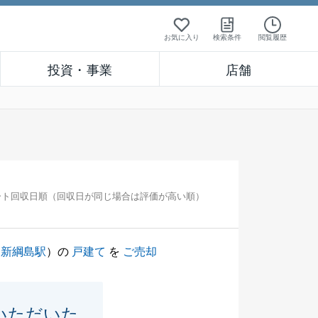
お気に入り
検索条件
閲覧履歴
投資・事業
店舗
ート回収日順（回収日が同じ場合は評価が高い順）
（
新綱島駅
）の
戸建て
を
ご売却
いただいた