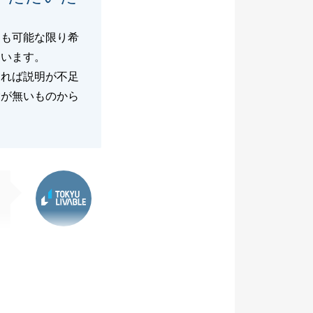
ても可能な限り希
ています。
ければ説明が不足
験が無いものから
東急リバブル