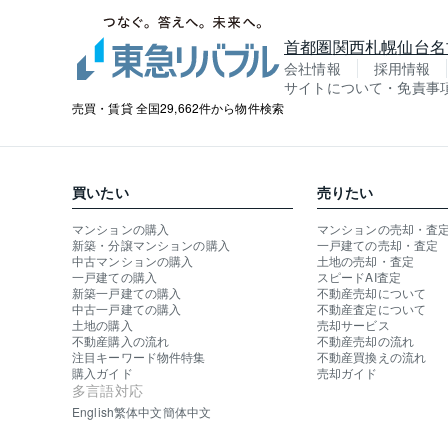
首都圏
関西
札幌
仙台
名
会社情報
採用情報
サイトについて・免責事
売買・賃貸 全国29,662件から物件検索
買いたい
売りたい
マンションの購入
マンションの売却・査
新築・分譲マンションの購入
一戸建ての売却・査定
中古マンションの購入
土地の売却・査定
一戸建ての購入
スピードAI査定
新築一戸建ての購入
不動産売却について
中古一戸建ての購入
不動産査定について
土地の購入
売却サービス
不動産購入の流れ
不動産売却の流れ
注目キーワード物件特集
不動産買換えの流れ
購入ガイド
売却ガイド
多言語対応
English
繁体中文
簡体中文