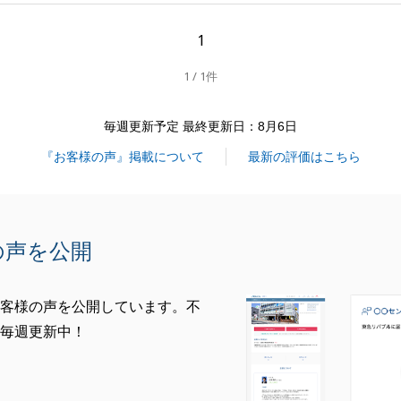
必要な場面があったとのこと、心よりお詫び申し上げます。
験がないお客様にとっては、ご不安を感じる点であったかと
1
1 / 1件
の立場に立ち、より分かりやすく丁寧なご説明を心がけ、安
進めていただけるよう改善してまいります。
毎週更新予定 最終更新日：8月6日
たご意見を真摯に受け止め、今後のサービス向上に活かして
『お客様の声』掲載について
最新の評価はこちら
ぞよろしくお願い申し上げます。
の声を公開
閉じる
客様の声を公開しています。不
毎週更新中！