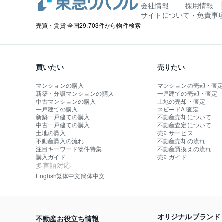
会社情報
採用情報
サイトについて・免責事
売買・賃貸 全国29,703件から物件検索
買いたい
売りたい
マンションの購入
マンションの売却・査
新築・分譲マンションの購入
一戸建ての売却・査定
中古マンションの購入
土地の売却・査定
一戸建ての購入
スピードAI査定
新築一戸建ての購入
不動産売却について
中古一戸建ての購入
不動産査定について
土地の購入
売却サービス
不動産購入の流れ
不動産売却の流れ
注目キーワード物件特集
不動産買換えの流れ
購入ガイド
売却ガイド
多言語対応
English
繁体中文
簡体中文
オリジナルブランド
不動産お役立ち情報