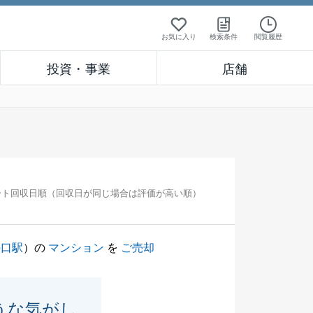
お気に入り
検索条件
閲覧履歴
投資・事業
店舗
ート回収日順（回収日が同じ場合は評価が高い順）
の口駅
）の
マンション
を
ご売却
うな気がし