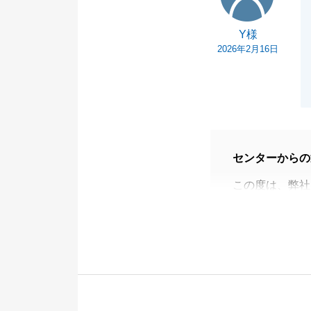
Y様
2026年2月16日
センターからの
この度は、弊社
至らない点もあ
活力となってお
今後も何かお役
ばと存じます。
引き続きどうぞ