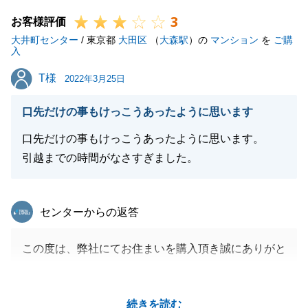
3
お客様評価
大井町センター
/ 東京都
大田区
（
大森駅
）の
マンション
を
ご購
閉じる
入
T様
T様
2022年3月25日
口先だけの事もけっこうあったように思います
口先だけの事もけっこうあったように思います。
引越までの時間がなさすぎました。
東急リバブル
センターからの返答
この度は、弊社にてお住まいを購入頂き誠にありがと
うございました。
また、至らぬ点も多く、ご迷惑をおかけしてしまい大
続きを読む
変申し訳ございませんでした。