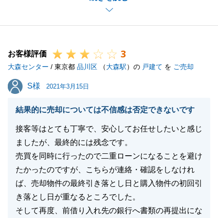
Ｔ様から頂いた貴重なご意見を糧に、良いお取引がで
きるよう改善し、精進して参ります。
何かお困りごとがございましたら、ご相談いただけま
3
すと幸いでございます。
お客様評価
大森センター
今後とも、どうぞよろしくお願い申し上げます。
/ 東京都
品川区
（
大森駅
）の
戸建て
を
ご売却
S様
S様
2021年3月15日
閉じる
結果的に売却については不信感は否定できないです
接客等はとても丁寧で、安心してお任せしたいと感じ
ましたが、最終的には残念です。
売買を同時に行ったので二重ローンになることを避け
たかったのですが、こちらが連絡・確認をしなけれ
ば、売却物件の最終引き落とし日と購入物件の初回引
き落とし日が重なるところでした。
そして再度、前借り入れ先の銀行へ書類の再提出にな