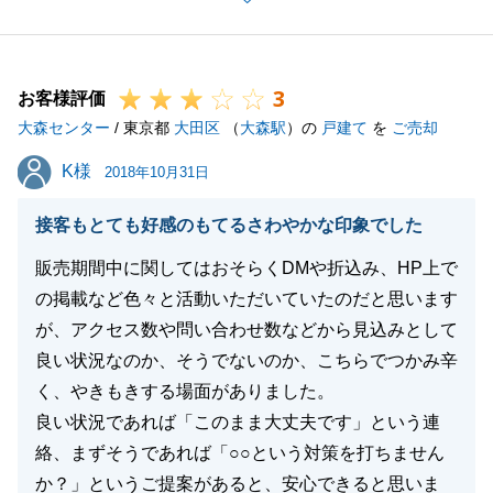
果となってしまい、大変申し訳ございませんでした。
3
お客様評価
閉じる
大森センター
/ 東京都
大田区
（
大森駅
）の
戸建て
を
ご売却
K様
K様
2018年10月31日
接客もとても好感のもてるさわやかな印象でした
販売期間中に関してはおそらくDMや折込み、HP上で
の掲載など色々と活動いただいていたのだと思います
が、アクセス数や問い合わせ数などから見込みとして
良い状況なのか、そうでないのか、こちらでつかみ辛
く、やきもきする場面がありました。
良い状況であれば「このまま大丈夫です」という連
絡、まずそうであれば「○○という対策を打ちません
か？」というご提案があると、安心できると思いま