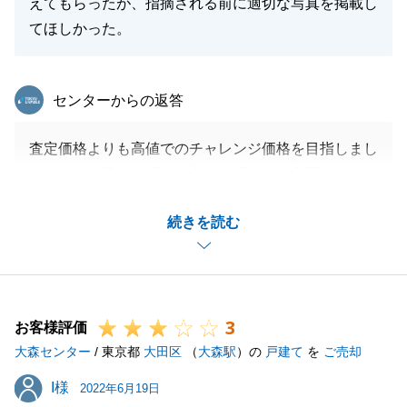
えてもらったが、指摘される前に適切な写真を掲載し
てほしかった。
東急リバブル
センターからの返答
査定価格よりも高値でのチャレンジ価格を目指しまし
たが、中々見学希望のお客様が現れずご心配をおかけ
いたしました。
続きを読む
また外観写真についてはご指摘いただきありがとうご
ざいました。
O様にご指導いただきましたことを今後の営業の糧に
して、さらなる努力をもってお役に立てるよう頑張る
3
所存です。
お客様評価
大森センター
ありがとうございました。
/ 東京都
大田区
（
大森駅
）の
戸建て
を
ご売却
また今後ともよろしくお願い申し上げます。
I様
I様
2022年6月19日