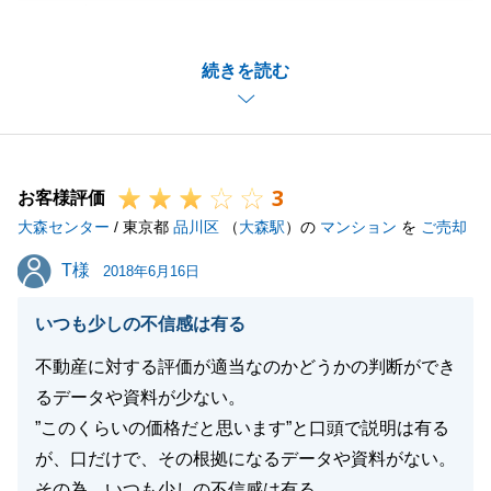
うございました。
貴重なご意見を頂きまして誠にありがとうございま
続きを読む
す。
販売期間中に不十分なご報告やご提案で、ご不安なお
気持ちにさせてしまったこと誠に申し訳ございません
でした。
3
また、買主様のお申込みからご契約までに少し期間が
お客様評価
大森センター
長くなってしまいましたが、K様のご理解・ご協力も
/ 東京都
品川区
（
大森駅
）の
マンション
を
ご売却
あり無事にご契約ができたこと大変感謝しておりま
T様
T様
2018年6月16日
す。
他にもご決済時にはお忙しい中日時の調整等色々とご
いつも少しの不信感は有る
配慮いただきまして誠にありがとうございました。
不動産に対する評価が適当なのかどうかの判断ができ
ご指摘を頂きました点について真摯に受け止め、更に
るデータや資料が少ない。
お客様へのご提案力をつけよりよい販売活動やサービ
”このくらいの価格だと思います”と口頭で説明は有る
ス向上に努めてまいります。
が、口だけで、その根拠になるデータや資料がない。
今後とも、弊社をご愛顧のほど宜しくお願い申し上げ
その為、いつも少しの不信感は有る。