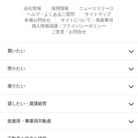
会社情報
採用情報
ニュースリリース
ヘルプ・よくあるご質問
サイトマップ
各種お問合せ
サイトについて・免責事項
個人情報保護・プライバシーポリシー
ご意見・お問合せ
買いたい
マンションの購入
新築・分譲マンションの購入
売りたい
中古マンションの購入
一戸建ての購入
マンションの売却・査定
新築一戸建ての購入
一戸建ての売却・査定
借りたい
中古一戸建ての購入
土地の売却・査定
土地の購入
スピードAI査定
不動産購入の流れ
物件を借りる
不動産売却について
注目キーワード物件特集
オフィス・店舗の賃貸
貸したい・賃貸経営
不動産査定について
購入ガイド
借りるときの流れ
売却サービス
借りるガイド
不動産売却の流れ
無料賃料査定
多言語対応
不動産買換えの流れ
マンション賃料データ
投資用・事業用不動産
売却ガイド
賃貸管理プラン
English
繁体中文
簡体中文
リロケーションについて
投資用不動産
貸すときの流れ
事業用不動産