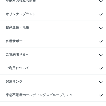
不動産お役立ち情報
貸すガイド
マンション投資
投資用マンション
不動産AIアドバイザー Tellus Talk
マンション一棟
マンションライブラリー
オリジナルブランド
アパート経営
人気マンションランキング
アパート投資用物件
暮らしに役立つ不動産メディア

収益物件
当社売主リノベーションマンション
「Lnote」
ビル購入（ビル一棟）
一棟リノベーションマンション

資産運用・活用
不動産相場・不動産価格情報
投資用不動産の売却査定
L`GENTE（ルジェンテ）
不動産売却FAQ
事業用不動産の売却査定
区分リノベーションマンション

不動産コラム・ニュース
等価交換事業
海外不動産
Lideas（リディアス）
不動産用語集
不動産M&A
各種サポート
投資用一棟レジデンスWELL

不動産なんでもネット相談室
アセットマネジメント・出資
SQUARE（ウェルスクエア）
住まいの税金
不動産小口投資

シニア向けサポート
物件一括検索（購入＆賃貸）
LEGACIA（レガシア）
相続サポート
ご契約者さまへ
リフォームサポート
ご契約者さまサポートメニュー
ご紹介・再契約特典
ご利用について
入居者様専用-各種ご案内（賃貸）
東急こすもす会「こすもすWeb」
本人確認に関するお客様へのお願い
金融商品取引について
関連リンク
東急リバブル ソーシャルメディアポリシー
ご意見・お問い合わせ（金融商品取引専用の相談・お問い合わせ窓口）
すまいValue
保険募集におけるプライバシー・ポリシー
これからご結婚される方に東急百貨店のブライダルクラブ
東急不動産ホールディングスグループリンク
ダイレクトメール（郵送物）・Eメールなどの送付停止について
人材サービスのご用命は 東急リバブルスタッフ株式会社まで
宅地建物取引業者の皆様へ
東北の逸品を贈ります 東北すぐれものセレクション
東急不動産
民泊の開業・運営のご相談は「ReINN株式会社」まで