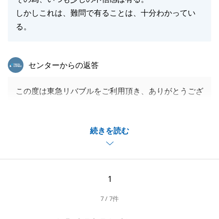
ます。
しかしこれは、難問で有ることは、十分わかってい
る。
閉じる
東急リバブル
センターからの返答
この度は東急リバブルをご利用頂き、ありがとうござ
いました。
不動産評価の根拠となるデータや、資料のご提供が少
続きを読む
なく、ご不安にさせてしまい、誠に申し訳ございませ
んでした。
Ｔ様へのご配慮が不足した事、深く反省しておりま
す。
1
今後は、お客様にご納得を頂けるご提案やご説明を心
7 / 7件
掛けて参ります。
ご不明な点がございましたら、お気軽にお申し付けく