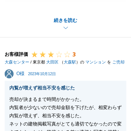
がとうございました。
うまく引継ぎが出来ておりませんで大変申し訳ござい
続きを読む
ませんでした。
今後も何かありましたらお気軽にお知らせください。
3
お客様評価
閉じる
大森センター
/ 東京都
大田区
（
大森駅
）の
マンション
を
ご売却
O様
O様
2023年10月12日
内覧が増えず相当不安を感じた
売却が決まるまで時間がかかった。
内覧者が少ないので売却金額を下げたが、相変わらず
内覧が増えず、相当不安を感じた。
ネットの建物掲載写真がとても適切でなかったので変