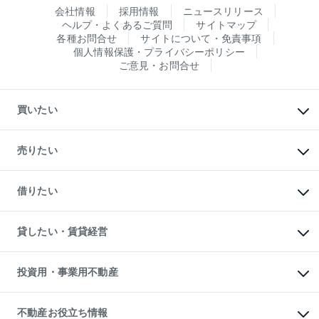
会社情報
採用情報
ニュースリリース
ヘルプ・よくあるご質問
サイトマップ
各種お問合せ
サイトについて・免責事項
個人情報保護・プライバシーポリシー
ご意見・お問合せ
買いたい
マンションの購入
新築・分譲マンションの購入
売りたい
中古マンションの購入
一戸建ての購入
マンションの売却・査定
新築一戸建ての購入
一戸建ての売却・査定
借りたい
中古一戸建ての購入
土地の売却・査定
土地の購入
スピードAI査定
不動産購入の流れ
物件を借りる
不動産売却について
注目キーワード物件特集
オフィス・店舗の賃貸
貸したい・賃貸経営
不動産査定について
購入ガイド
借りるときの流れ
売却サービス
借りるガイド
不動産売却の流れ
無料賃料査定
多言語対応
不動産買換えの流れ
マンション賃料データ
投資用・事業用不動産
売却ガイド
賃貸管理プラン
English
繁体中文
簡体中文
リロケーションについて
投資用不動産
貸すときの流れ
事業用不動産
不動産お役立ち情報
貸すガイド