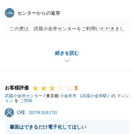
東急リバブル
センターからの返答
この度は、武蔵小金井センターをご利用いただきまし
て、誠に有難うございます。
お褒めのお言葉もありがとうございます。
続きを読む
T様からお預かりした土地は、販売活動の期間が、長
引いてしまい大変申し訳ありませんでした。
販売活動期間中の状況報告で、遠方より何度か現地に
お越しいただき、嫌な顔をせず真剣に私の説明を聞い
3
ていただき、とても嬉しかったです。
お客様評価
武蔵小金井センター
また、東急リバブルをご利用いただく際は是非お声が
/ 東京都
小金井市
（
武蔵小金井駅
）の
マンシ
ョン
を
ご売却
けください。
O様
O様
この度は、誠に有難うございました。
2017年10月17日
書面はできるだけ電子化してほしい