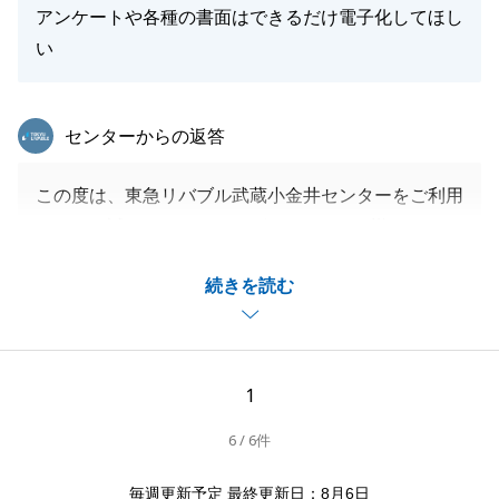
アンケートや各種の書面はできるだけ電子化してほし
閉じる
い
東急リバブル
センターからの返答
この度は、東急リバブル武蔵小金井センターをご利用
いただき誠にありがとうございました。O様からいた
だいた貴重なご意見は社内で共有させていただき、で
続きを読む
きるだけお客様の声に近い対応ができるよう努めてま
いります。
今後、不動産のことのみならずO様のお役に立てるこ
とがございましたらなんなりとお申し付けくださいま
1
せ。
6 / 6件
毎週更新予定 最終更新日：8月6日