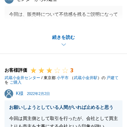
今回は、販売時について不信感を残るご説明になって
しまい申し訳ございません。
また、決済当日につきましても配慮が足らず申し訳ご
続きを読む
ざいません。
今回頂きましたご指摘部分につきましてはしっかりと
受け止め改善させて頂きます。
今後ともよろしくお願い致します。
3
お客様評価
武蔵小金井センター
/ 東京都
小平市
（
武蔵小金井駅
）の
戸建て
を
ご購入
閉じる
K様
K様
2022年2月2日
お願いしようとしている人間がいれば止めると思う
今回は買主側として取引を行ったが、会社として買主
よりも売主を大事にする会社という印象が強い。