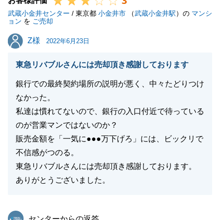
3
お客様評価
武蔵小金井センター
/ 東京都
小金井市
（
武蔵小金井駅
）の
マンシ
閉じる
ョン
を
ご売却
Z様
Z様
2022年6月23日
東急リバブルさんには売却頂き感謝しております
銀行での最終契約場所の説明が悪く、中々たどりつけ
なかった。
私達は慣れてないので、銀行の入口付近で待っている
のが営業マンではないのか？
販売金額を「一気に●●●万下げろ」には、ビックリで
不信感がつのる。
東急リバブルさんには売却頂き感謝しております。
ありがとうございました。
東急リバブル
センターからの返答