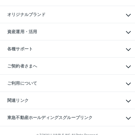
マンション投資
投資用マンション
不動産AIアドバイザー Tellus Talk
マンション一棟
マンションライブラリー
オリジナルブランド
アパート経営
人気マンションランキング
アパート投資用物件
暮らしに役立つ不動産メディア

収益物件
当社売主リノベーションマンション
「Lnote」
ビル購入（ビル一棟）
一棟リノベーションマンション

資産運用・活用
不動産相場・不動産価格情報
投資用不動産の売却査定
L`GENTE（ルジェンテ）
不動産売却FAQ
事業用不動産の売却査定
区分リノベーションマンション

不動産コラム・ニュース
等価交換事業
海外不動産
Lideas（リディアス）
不動産用語集
不動産M&A
各種サポート
投資用一棟レジデンスWELL

不動産なんでもネット相談室
アセットマネジメント・出資
SQUARE（ウェルスクエア）
住まいの税金
不動産小口投資

シニア向けサポート
物件一括検索（購入＆賃貸）
LEGACIA（レガシア）
相続サポート
ご契約者さまへ
リフォームサポート
ご契約者さまサポートメニュー
ご紹介・再契約特典
ご利用について
入居者様専用-各種ご案内（賃貸）
東急こすもす会「こすもすWeb」
本人確認に関するお客様へのお願い
金融商品取引について
関連リンク
東急リバブル ソーシャルメディアポリシー
ご意見・お問い合わせ（金融商品取引専用の相談・お問い合わせ窓口）
すまいValue
保険募集におけるプライバシー・ポリシー
これからご結婚される方に東急百貨店のブライダルクラブ
東急不動産ホールディングスグループリンク
ダイレクトメール（郵送物）・Eメールなどの送付停止について
人材サービスのご用命は 東急リバブルスタッフ株式会社まで
宅地建物取引業者の皆様へ
東北の逸品を贈ります 東北すぐれものセレクション
東急不動産
民泊の開業・運営のご相談は「ReINN株式会社」まで
東急コミュニティー