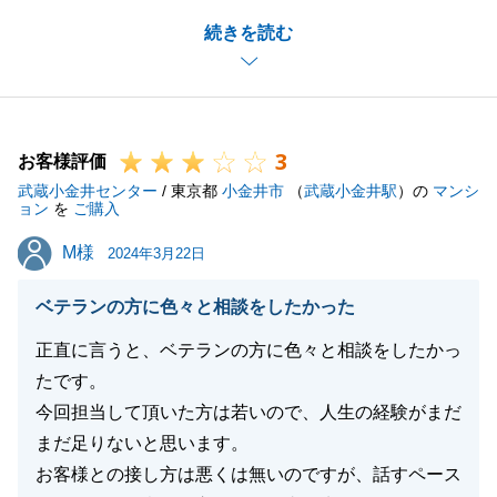
弊社にご相談いただいてから、ご成約まで、少しお時
続きを読む
間がかかってしまったものの、定期的にY様とHPの
修正やお客様へのご紹介方法等、お打合せを行った結
果、ご成約に至ることができたと思っております。
今回のお取引を通して、Y様から励みになる言葉を多
3
くいただきました。
お客様評価
武蔵小金井センター
今後の営業、人生の糧にさせていただきます。
/ 東京都
小金井市
（
武蔵小金井駅
）の
マンシ
ョン
を
ご購入
私共々、弊社を末永くご愛顧を賜りますよう、お願い
M様
M様
申し上げます。
2024年3月22日
ベテランの方に色々と相談をしたかった
正直に言うと、ベテランの方に色々と相談をしたかっ
閉じる
たです。
今回担当して頂いた方は若いので、人生の経験がまだ
まだ足りないと思います。
お客様との接し方は悪くは無いのですが、話すペース