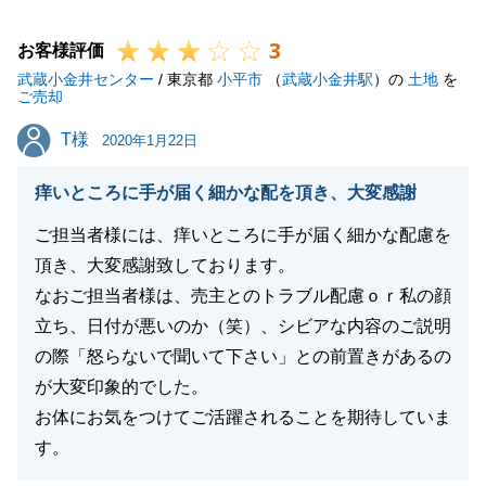
3
お客様評価
武蔵小金井センター
/ 東京都
小平市
（
武蔵小金井駅
）の
土地
を
閉じる
ご売却
T様
T様
2020年1月22日
痒いところに手が届く細かな配を頂き、大変感謝
ご担当者様には、痒いところに手が届く細かな配慮を
頂き、大変感謝致しております。
なおご担当者様は、売主とのトラブル配慮ｏｒ私の顔
立ち、日付が悪いのか（笑）、シビアな内容のご説明
の際「怒らないで聞いて下さい」との前置きがあるの
が大変印象的でした。
お体にお気をつけてご活躍されることを期待していま
す。