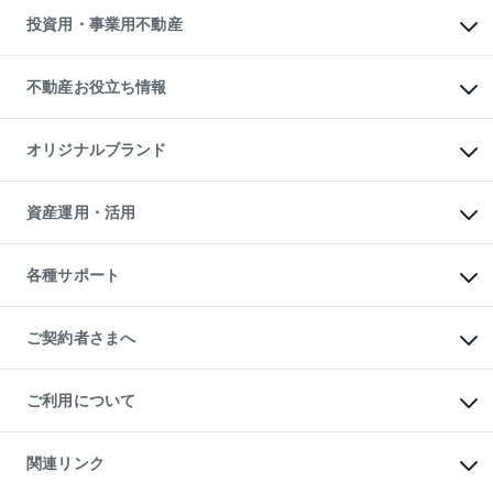
無料賃料査定
多言語対応
不動産買換えの流れ
マンション賃料データ
投資用・事業用不動産
売却ガイド
賃貸管理プラン
English
繁体中文
簡体中文
リロケーションについて
投資用不動産
貸すときの流れ
事業用不動産
不動産お役立ち情報
貸すガイド
マンション投資
投資用マンション
不動産AIアドバイザー Tellus Talk
マンション一棟
マンションライブラリー
オリジナルブランド
アパート経営
人気マンションランキング
アパート投資用物件
暮らしに役立つ不動産メディア

収益物件
当社売主リノベーションマンション
「Lnote」
ビル購入（ビル一棟）
一棟リノベーションマンション

資産運用・活用
不動産相場・不動産価格情報
投資用不動産の売却査定
L`GENTE（ルジェンテ）
不動産売却FAQ
事業用不動産の売却査定
区分リノベーションマンション

不動産コラム・ニュース
等価交換事業
海外不動産
Lideas（リディアス）
不動産用語集
不動産M&A
各種サポート
投資用一棟レジデンスWELL

不動産なんでもネット相談室
アセットマネジメント・出資
SQUARE（ウェルスクエア）
住まいの税金
不動産小口投資

シニア向けサポート
物件一括検索（購入＆賃貸）
LEGACIA（レガシア）
相続サポート
ご契約者さまへ
リフォームサポート
ご契約者さまサポートメニュー
ご紹介・再契約特典
ご利用について
入居者様専用-各種ご案内（賃貸）
東急こすもす会「こすもすWeb」
本人確認に関するお客様へのお願い
金融商品取引について
関連リンク
東急リバブル ソーシャルメディアポリシー
ご意見・お問い合わせ（金融商品取引専用の相談・お問い合わせ窓口）