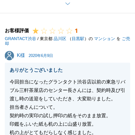
深くお詫び申し上げます。
ご自宅の買主様へのお引渡しから、ご新居のお引渡し
までの流れをしっかりと把握する必要がございまし
1
た。
お客様評価
GRANTACT渋谷
H様にはご不満の残るお取引となってしまい、誠に申
/ 東京都
品川区
（
目黒駅
）の
マンション
を
ご売
却
し訳ございませんでした。
K様
K様
2020年6月9日
ありがとうございました
閉じる
今回担当になったグランタクト渋谷店以前の東急リバ
ブル三軒茶屋店のセンター長さんには、契約時及び引
渡し時の送迎をしていただき、大変助りました。
担当者さんについて。
契約時の実印の試し押印の紙をそのまま放置。
印鑑をふいた紙も机の上に山盛り放置。
机の上がとてもだらしなく感じました。