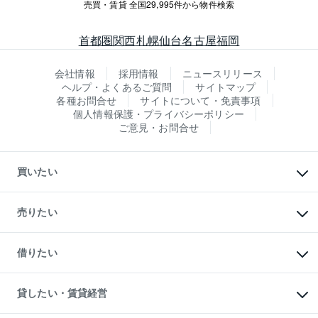
売買・賃貸 全国29,995件から物件検索
首都圏
関西
札幌
仙台
名古屋
福岡
会社情報
採用情報
ニュースリリース
ヘルプ・よくあるご質問
サイトマップ
各種お問合せ
サイトについて・免責事項
個人情報保護・プライバシーポリシー
ご意見・お問合せ
買いたい
マンションの購入
新築・分譲マンションの購入
売りたい
中古マンションの購入
一戸建ての購入
マンションの売却・査定
新築一戸建ての購入
一戸建ての売却・査定
借りたい
中古一戸建ての購入
土地の売却・査定
土地の購入
スピードAI査定
不動産購入の流れ
物件を借りる
不動産売却について
注目キーワード物件特集
オフィス・店舗の賃貸
貸したい・賃貸経営
不動産査定について
購入ガイド
借りるときの流れ
売却サービス
借りるガイド
不動産売却の流れ