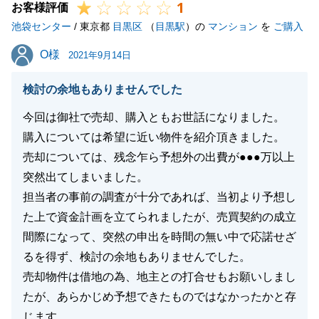
1
お客様評価
池袋センター
/ 東京都
目黒区
（
目黒駅
）の
マンション
を
ご購入
O様
O様
2021年9月14日
検討の余地もありませんでした
今回は御社で売却、購入ともお世話になりました。
購入については希望に近い物件を紹介頂きました。
売却については、残念乍ら予想外の出費が●●●万以上
突然出てしまいました。
担当者の事前の調査が十分であれば、当初より予想し
た上で資金計画を立てられましたが、売買契約の成立
間際になって、突然の申出を時間の無い中で応諾せざ
るを得ず、検討の余地もありませんでした。
売却物件は借地の為、地主との打合せもお願いしまし
たが、あらかじめ予想できたものではなかったかと存
じます。