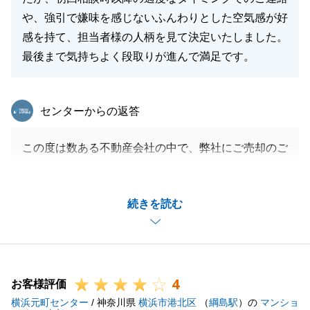
や、強引で嫌味を感じないふんわりとした空気感が好
感を持て、担当者様の人柄を見て決定いたしました。
最後まで気持ちよく段取りが進んで満足です。
東急リバブル
センターからの返答
この度は数ある不動産会社の中で、弊社にご売却のご
依頼をいただきまして誠にありがとうございます。
当初の想定よりもとんとん拍子でお話が進んでいった
続きを読む
ため驚かれたこともあったかと思いますが、お喜びい
ただけて良かったです。
また何か不動産についてお困りのことがございました
らお気軽にご相談ください。
4
お客様評価
横浜元町センター
/ 神奈川県
横浜市港北区
（
綱島駅
）の
マンショ