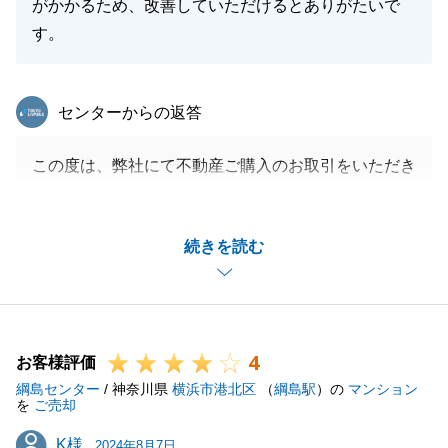
がかかるため、改善していただけるとありがたいで
す。
東急リバブル
センターからの返答
この度は、弊社にて不動産ご購入のお取引をいただき
誠にありがとうございます。
ホームページ（物件ページ）に関してご迷惑をお掛け
続きを読む
してしまい申し訳ございません。
ご指摘いただいた件につきましては、社内共有して改
善に努めて参ります。
また今後とも、引き続きよろしくお願い申し上げま
4
す。
お客様評価
綱島センター
/ 神奈川県
横浜市港北区
（
綱島駅
）の
マンション
を
ご売却
K様
K様
2024年8月7日