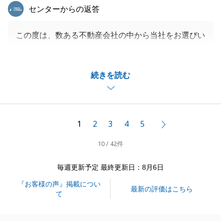
東急リバブル
センターからの返答
この度は、数ある不動産会社の中から当社をお選びい
ただき誠にありがとうございました。
最後まで無事にお取引を進めることができ、私自身大
続きを読む
変うれしく思います。
ご新居でも、ご家族皆様体調にはお気を付けてお過ご
しください。
また不動産に関してご相談がございましたら、お気軽
1
2
3
4
5
次へ
にご連絡ください。
10 / 42件
引き続きよろしくお願いいたします。
毎週更新予定 最終更新日：8月6日
『お客様の声』掲載につい
閉じる
最新の評価はこちら
て