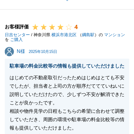
心しました。
今後も何かございましたら、お気軽にご連絡くださ
い。
4
お客様評価
日吉センター
/ 神奈川県
横浜市港北区
（
綱島駅
）の
マンション
を
ご購入
閉じる
N様
N様
2025年10月15日
駐車場の料金比較等の情報も提供していただけました
はじめての不動産取引だったためはじめはとても不安
でしたが、担当者と上司の方が順序だててていねいに
説明していただけたので、少しずつ不安が解消できた
ことが良かったです。
相談や物件見学の日程もこちらの希望に合わせて調整
していただき、周囲の環境や駐車場の料金比較等の情
報も提供していただけました。