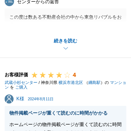
センターからの返答
この度は数ある不動産会社の中から東急リバブルをお
選びいただき誠にありがとうございました。
ご契約からご決済まで様々な手続き等ございました
続きを読む
が、迅速にご対応頂きましてありがとうございます。
新居での生活が素晴らしい日々となるよう、心から願
っております。
今後も末長いお付き合いができればと思いますので、
4
お悩み等ございましたら、お気軽にお申し付けくださ
お客様評価
武蔵小杉センター
い。
/ 神奈川県
横浜市港北区
（
綱島駅
）の
マンショ
ン
を
ご購入
引き続き何卒よろしくお願いいたします。
K様
K様
2024年8月11日
物件掲載ページが重くて読むのに時間がかかる
閉じる
ホームページの物件掲載ページが重くて読むのに時間