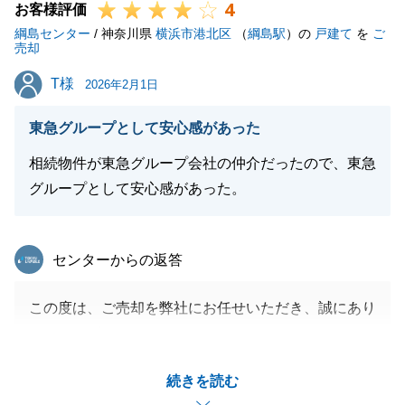
4
お客様評価
綱島センター
/ 神奈川県
横浜市港北区
（
綱島駅
）の
戸建て
を
ご
売却
T様
T様
2026年2月1日
東急グループとして安心感があった
相続物件が東急グループ会社の仲介だったので、東急
グループとして安心感があった。
東急リバブル
センターからの返答
この度は、ご売却を弊社にお任せいただき、誠にあり
がとうございました。
思い入れのあるご実家を手放されるのは、少し寂しい
続きを読む
気持ちもあったと思いますが、無事にご成約となり安