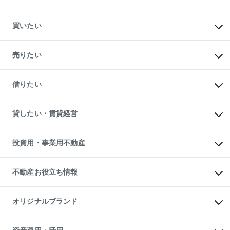
買いたい
マンションの購入
新築・分譲マンションの購入
売りたい
中古マンションの購入
一戸建ての購入
マンションの売却・査定
新築一戸建ての購入
一戸建ての売却・査定
借りたい
中古一戸建ての購入
土地の売却・査定
土地の購入
スピードAI査定
不動産購入の流れ
物件を借りる
不動産売却について
注目キーワード物件特集
オフィス・店舗の賃貸
貸したい・賃貸経営
不動産査定について
購入ガイド
借りるときの流れ
売却サービス
借りるガイド
不動産売却の流れ
無料賃料査定
多言語対応
不動産買換えの流れ
マンション賃料データ
投資用・事業用不動産
売却ガイド
賃貸管理プラン
English
繁体中文
簡体中文
リロケーションについて
投資用不動産
貸すときの流れ
事業用不動産
不動産お役立ち情報
貸すガイド
マンション投資
投資用マンション
不動産AIアドバイザー Tellus Talk
マンション一棟
マンションライブラリー
オリジナルブランド
アパート経営
人気マンションランキング
アパート投資用物件
暮らしに役立つ不動産メディア

収益物件
当社売主リノベーションマンション
「Lnote」
ビル購入（ビル一棟）
一棟リノベーションマンション
