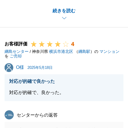
セールスポイントについてご助言を頂きまして有難う
続きを読む
ございます。
しっかりと事前ヒアリングすることに留意して参りま
す。
お忙しいところ、貴重なご意見をいただき誠にありが
4
とうございました。_
お客様評価
綱島センター
今後とも、よろしくお願い申し上げます。
/ 神奈川県
横浜市港北区
（
綱島駅
）の
マンション
を
ご売却
O様
O様
2025年5月18日
閉じる
対応が的確で良かった
対応が的確で、良かった。
東急リバブル
センターからの返答