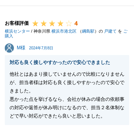
に任せてよかった」と思っていただけるように努めて
まいりたいと思います。
4
お客様評価
横浜センター
/ 神奈川県
横浜市港北区
（
綱島駅
）の
戸建て
を
ご
購入
閉じる
M様
M様
2024年7月8日
対応も良く接しやすかったので安心できました
他社とはあまり接していませんので比較になりません
が、担当者様は対応も良く接しやすかったので安心で
きました。
悪かった点を挙げるなら、会社が休みの場合の依頼事
の対応や返答が休み明けになるので、担当２名体制な
どで早い対応ができたら良いと思いました。