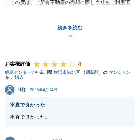
この度は、ご所有不動産の売却に際し当社をご利用頂
き誠に有難うございます。
また、他の仲介会社と比較検討して頂いた結果、最終
続きを読む
的に当社を選んでいただけたこと非常に嬉しく思いま
す。
また何かお手伝いできることがありましたら、是非と
もお声がけいただければと思います。
4
この度は、有難うございました。
お客様評価
綱島センター
/ 神奈川県
横浜市港北区
（
綱島駅
）の
マンション
を
ご購入
H様
H様
2025年4月14日
閉じる
率直で良かった
率直で良かった。
東急リバブル