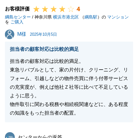
4
います。
お客様評価
綱島センター
ご相談や物件見学の日程調整、周辺環境や駐車場の料
/ 神奈川県
横浜市港北区
（
綱島駅
）の
マンション
を
ご購入
金比較などの情報提供、そして住宅ローンのご契約時
M様
M様
には銀行までご一緒させていただいたことにつきまし
2025年10月5日
ても、お役に立てたのであれば幸いです。
担当者の顧客対応は比較的満足
私自身経験が浅い身ではございますが、今後もお客様
にご信頼いただけるよう、精一杯努めてまいります。
担当者の顧客対応は比較的満足。
引き続き、様々なご相談にお応えできるよう、担当者
東急リバブルとして、家の片付け、クリーニング、リ
共々精進してまいりますので、今後ともどうぞよろし
フォーム、引越しなどの物件売買に伴う付帯サービス
くお願い申し上げます。
の充実度が、例えば他社Ｚ社等に比べて不足している
ように思う。
物件取引に関わる税務や相続税関連などに、ある程度
の知識をもった担当者の配置。
閉じる
東急リバブル
センターからの返答