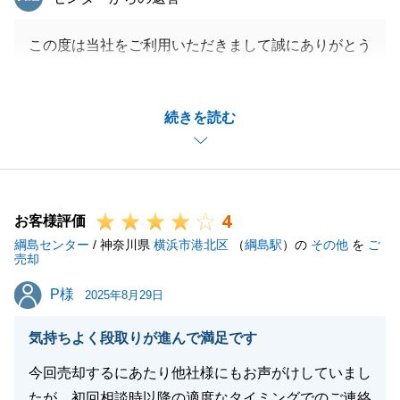
この度は当社をご利用いただきまして誠にありがとう
ございます。
無事お引渡しを迎えることができ非常にうれしく思い
続きを読む
ます。
また、当社の改善点につきましてもご指摘をいただき
ましてありがとうございます。
社内でも共有させていただき、改善に努めてまいりま
4
す。
お客様評価
綱島センター
今後も何かお困りのことがございましたら、お気軽に
/ 神奈川県
横浜市港北区
（
綱島駅
）の
その他
を
ご
売却
ご連絡くださいませ。
P様
P様
2025年8月29日
気持ちよく段取りが進んで満足です
閉じる
今回売却するにあたり他社様にもお声がけしていまし
たが、初回相談時以降の適度なタイミングでのご連絡