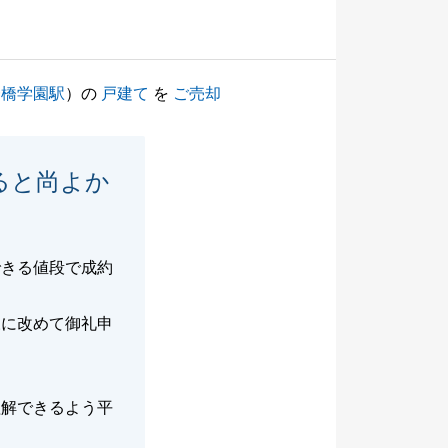
一橋学園駅
）の
戸建て
を
ご売却
ると尚よか
できる値段で成約
様に改めて御礼申
理解できるよう平