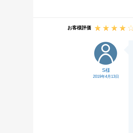
いましたらいつ
ご来店ボードに
以後このような
お客様評価
よろしくお願い
S様
S様
2019年4月13日