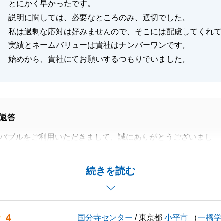
とにかく早かったです。
説明に関しては、必要なところのみ、適切でした。
私は過剰な応対は好みませんので、そこには配慮してくれ
実績とネームバリューは貴社はナンバーワンです。
始めから、貴社にてお願いするつもりでいました。
返答
バブルをご利用いただきまして、誠にありがとうございまし
役に立てたことを大変うれしく思います。
かからず、スムーズに進めることが出来て本当によかったで
続きを読む
バブルをご愛顧の程、よろしくお願い致します。
4
国分寺センター
/ 東京都
小平市
（
一橋