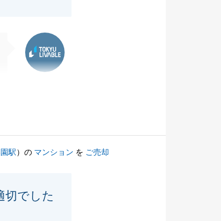
東急リバブル
学園駅
）の
マンション
を
ご売却
適切でした