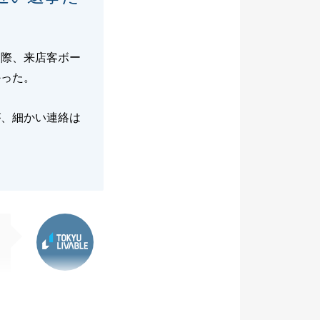
た際、来店客ボー
かった。
が、細かい連絡は
東急リバブル