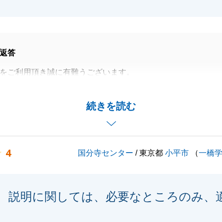
返答
をご利用頂き誠に有難うございます。
ことはいつでもご相談頂ければと思います。
様を全力でバックアップさせて頂きますので、私共でご協力
続きを読む
ざいましたら、何なりと、ご相談ください。
くお願い致します。
してのご説明は今後の課題に致します。
4
国分寺センター
/ 東京都
小平市
（
一橋
がとうございました。
説明に関しては、必要なところのみ、
閉じる