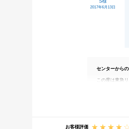
S様
2017年6月13日
センターからの
この度は東急リ
た。 Ｓ様のお
成約まで時間も
す。
今後とも東急リ
お客様評価