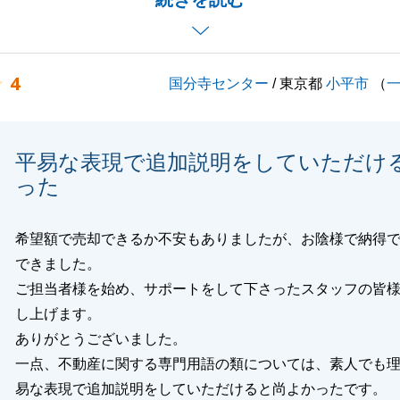
でもご連絡くださいませ。
ついても大変失礼をいたしました。
ことが無いよう務めさせていただきます。
4
国分寺センター
/ 東京都
小平市
（
申し上げます。
平易な表現で追加説明をしていただけ
閉じる
った
希望額で売却できるか不安もありましたが、お陰様で納得
できました。
ご担当者様を始め、サポートをして下さったスタッフの皆
し上げます。
ありがとうございました。
一点、不動産に関する専門用語の類については、素人でも
易な表現で追加説明をしていただけると尚よかったです。