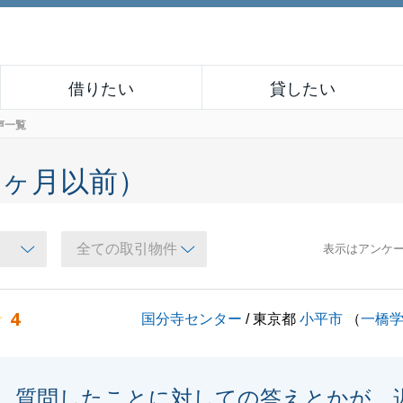
借りたい
貸したい
声一覧
６ヶ月以前）
表示はアンケ
4
国分寺センター
/ 東京都
小平市
（
一橋
質問したことに対しての答えとかが、