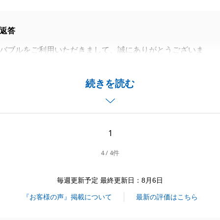
返答
バブルをご利用いただきまして、誠にありがとうございま
てたこと、とても嬉しく思います。
続きを読む
、お忙しい中ご協力をいただき、大変感謝しております。
どがございましたらお気軽にお声掛けください。
バブルをご愛顧の程、よろしくお願い致します。
1
4 / 4件
閉じる
毎週更新予定 最終更新日：8月6日
『お客様の声』掲載について
最新の評価はこちら