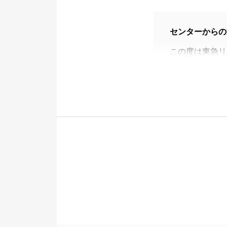
センターからの
この度は東急リ
す。
Ｋ様のお役に立
販売活動中には
お困りのことな
今後とも東急リ