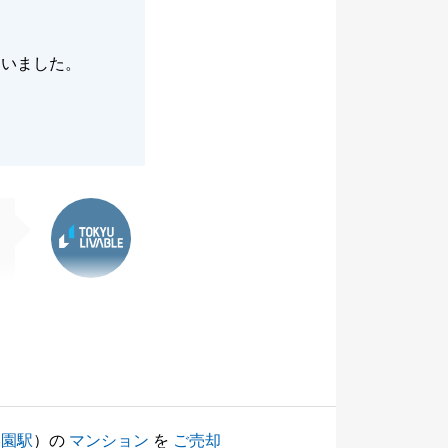
ていました。
東急リバブル
学園駅
）の
マンション
を
ご売却