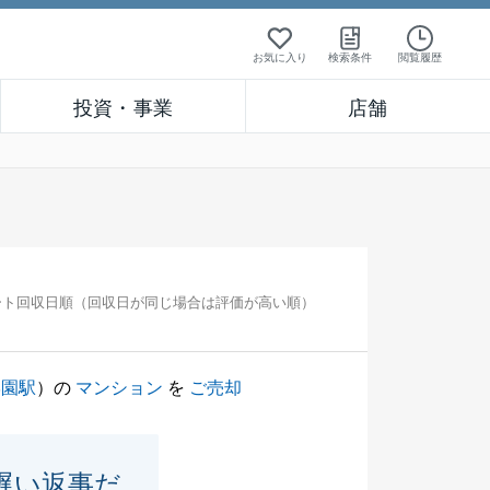
お気に入り
検索条件
閲覧履歴
投資・事業
店舗
ート回収日順（回収日が同じ場合は評価が高い順）
学園駅
）の
マンション
を
ご売却
遅い返事だ