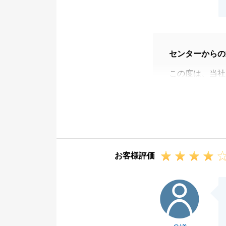
センターからの
この度は、当社
不動産に関わる
これからもお客
できることがご
今後とも、宜し
不動産用語に関
お客様評価
ご指摘誠にあり
S様