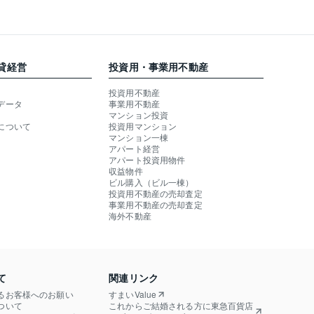
貸経営
投資用・事業用不動産
投資用不動産
データ
事業用不動産
マンション投資
について
投資用マンション
マンション一棟
アパート経営
アパート投資用物件
収益物件
ビル購入（ビル一棟）
投資用不動産の売却査定
事業用不動産の売却査定
海外不動産
て
関連リンク
るお客様へのお願い
すまいValue
ついて
これからご結婚される方に東急百貨店