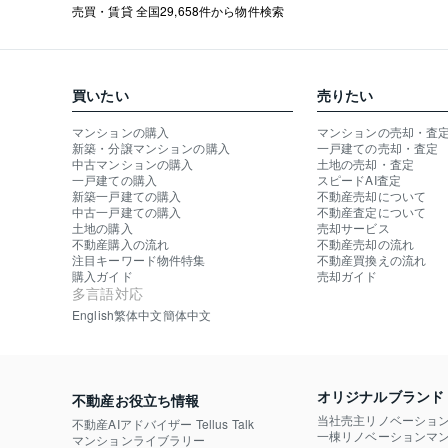
売買・賃貸 全国29,658件から物件検索
買いたい
売りたい
マンションの購入
マンションの売却・査
新築・分譲マンションの購入
一戸建ての売却・査定
中古マンションの購入
土地の売却・査定
一戸建ての購入
スピードAI査定
新築一戸建ての購入
不動産売却について
中古一戸建ての購入
不動産査定について
土地の購入
売却サービス
不動産購入の流れ
不動産売却の流れ
注目キーワード物件特集
不動産買換えの流れ
購入ガイド
売却ガイド
多言語対応
English
繁体中文
簡体中文
オリジナルブランド
不動産お役立ち情報
当社売主リノベーショ
不動産AIアドバイザー Tellus Talk
一棟リノベーションマン
マンションライブラリー