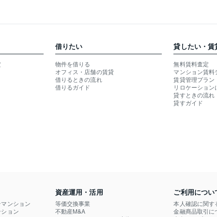
借りたい
貸したい・賃
定
物件を借りる
無料賃料査定
オフィス・店舗の賃貸
マンション賃料
借りるときの流れ
賃貸管理プラン
借りるガイド
リロケーション
貸すときの流れ
貸すガイド
資産運用・活用
ご利用につい
ンマンション
等価交換事業
本人確認に関す
ション

不動産M&A
金融商品取引に