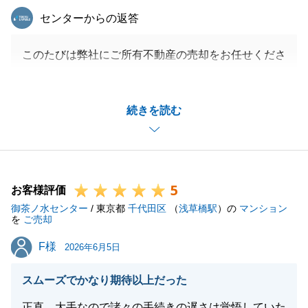
東急リバブル
センターからの返答
このたびは弊社にご所有不動産の売却をお任せくださ
り、ありがとうございました。
正式にご依頼いただく前は、たくさんの会社にご相談
続きを読む
されたと伺いましたが弊社をお選びいただいたこと
を、光栄に思っていました。
結果的に、非常に早く・ご希望を上回る好条件で成約
することができて私も安心しています。
5
今後また何か不動産関係でお手伝いできることがござ
お客様評価
御茶ノ水センター
いましたら、ご親戚やご友人等が不動産関係でお困り
/ 東京都
千代田区
（
浅草橋駅
）の
マンション
を
ご売却
でしたら、ぜひ弊社をご用命ください。
F様
F様
2026年6月5日
スムーズでかなり期待以上だった
閉じる
正直、大手なので諸々の手続きの遅さは覚悟していた