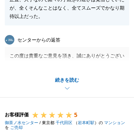
が、全くそんなことはなく、全てスムーズでかなり期
待以上だった。
東急リバブル
センターからの返答
この度は貴重なご意見を頂き、誠にありがとうござい
ます。
また、スムーズにご決済まで進められたのは、F様の
続きを読む
迅速な対応のお陰でございます。
賃貸中という事もあり、ご依頼事項も複数あった中で
ご丁寧にご対応頂き、ありがとうございました。
今後とも不動産に関するお困り事がございましたら、
5
何なりとお申し付けくださいませ。
お客様評価
御茶ノ水センター
引き続きよろしくお願いいたします。
/ 東京都
千代田区
（
岩本町駅
）の
マンション
を
ご売却