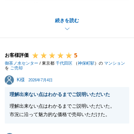
だきまして誠にありがとうございました。
お仕事等でお忙しいところ諸々のお手続きに快くご協
続きを読む
力いただきましたこと重ねて御礼申し上げます。
お問合せの多い物件でしたが、T様にご購入いただき
売主様も私も嬉しく思っております。
またお力になれることがございましたらどんなことで
5
もお気軽にご連絡下さいませ。
お客様評価
御茶ノ水センター
今後とも何卒よろしくお願いいたします。
/ 東京都
千代田区
（
神保町駅
）の
マンション
を
ご売却
K様
K様
2026年7月4日
閉じる
理解出来ない点はわかるまでご説明いただいた
理解出来ない点はわかるまでご説明いただいた。
市況に沿って魅力的な価格で売却いただけた。