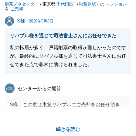
御茶ノ水センター
/ 東京都
千代田区
（
秋葉原駅
）の
マンション
を
ご売却
S様
S様
2026年5月8日
閉じる
リバブル様を通じて司法書士さんにお任せできた
私の転居が多く、戸籍附票の取得が難しかったのです
が、最終的にリバブル様を通じて司法書士さんにお任
せできた点で非常に助けられました。
東急リバブル
センターからの返答
S様、この度は東急リバブルにご売却をお任せ頂き、
誠にありがとうございました。
ご契約からご決済まで各種ご依頼事項が多かった中で
続きを読む
様々迅速にご対応頂き誠にありがとうございました。