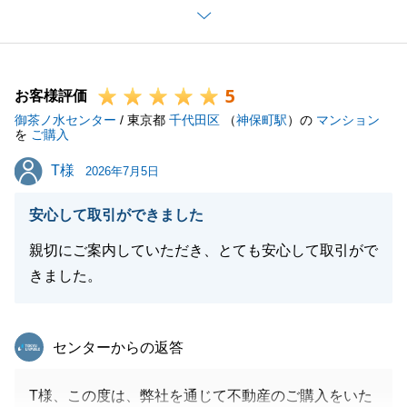
心より感謝申し上げます。
今後も不動産に関することはもちろん、それ以外のこ
とでも何かお困り事やご相談などございましたら、お
5
気軽にご連絡下さい。
お客様評価
御茶ノ水センター
引き続き、何卒よろしくお願い申し上げます。
/ 東京都
千代田区
（
神保町駅
）の
マンション
を
ご購入
T様
T様
2026年7月5日
閉じる
安心して取引ができました
親切にご案内していただき、とても安心して取引がで
きました。
東急リバブル
センターからの返答
T様、この度は、弊社を通じて不動産のご購入をいた