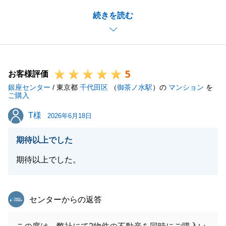
K様に快く迅速にご対応いただいたおかげで、スムー
続きを読む
ズにお引き渡しに至ることができました。
心より感謝申し上げます。
また何かK様のお力になれることがございましたら、
お気軽にお申し付けください。
5
この度は大変お世話になりました。
お客様評価
銀座センター
今後ともどうぞよろしくお願いいたします。
/ 東京都
千代田区
（
御茶ノ水駅
）の
マンション
を
ご購入
T様
T様
2026年6月18日
閉じる
期待以上でした
期待以上でした。
東急リバブル
センターからの返答