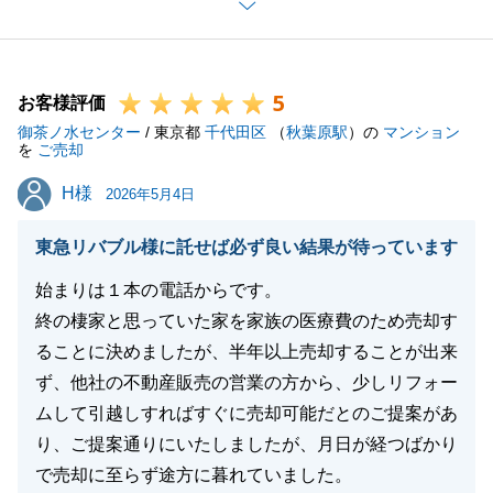
ご購入相談含め何かございましたら、是非ご連絡下さ
いませ。
よろしくお願いいたします。
5
お客様評価
御茶ノ水センター
/ 東京都
千代田区
（
秋葉原駅
）の
マンション
を
ご売却
閉じる
H様
H様
2026年5月4日
東急リバブル様に託せば必ず良い結果が待っています
始まりは１本の電話からです。
終の棲家と思っていた家を家族の医療費のため売却す
ることに決めましたが、半年以上売却することが出来
ず、他社の不動産販売の営業の方から、少しリフォー
ムして引越しすればすぐに売却可能だとのご提案があ
り、ご提案通りにいたしましたが、月日が経つばかり
で売却に至らず途方に暮れていました。