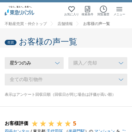
お気に入り
検索条件
閲覧履歴
メニュー
不動産売買・仲介トップ
店舗情報
お客様の声一覧
お客様の声一覧
売買
表示はアンケート回収日順（回収日が同じ場合は評価が高い順）
5
お客様評価
四谷センター
/ 東京都
千代田区
（
半蔵門駅
）の
マンション
を
ご