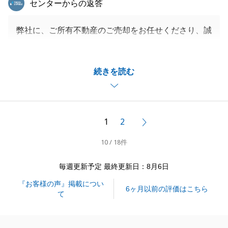
センターからの返答
弊社に、ご所有不動産のご売却をお任せくださり、誠
にありがとうございました。
そして、身に余るほどたくさんの光栄なお言葉をいた
続きを読む
だきまして、心より御礼申し上げます。
大切な資産のご売却において、長引く不安から解放さ
れて、3ヶ月で無事にご満足いただける取引ができま
したこと、私も大変安堵しております。
1
2
次へ
初めてのお電話でH様の切実な想いを伺い、「何とし
10 / 18件
てもお力になりたい」、「安心して任せていただきた
い」という一心でご提案させていただきました。
毎週更新予定 最終更新日：8月6日
私の言葉を信頼し、大切な未来を託してくださったH
『お客様の声』掲載につい
様のご決断があったからこその好結果だと確信してお
6ヶ月以前の評価はこちら
て
ります。
また、御茶ノ水センター全体でのバックアップも含