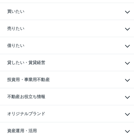
買いたい
マンションの購入
新築・分譲マンションの購入
売りたい
中古マンションの購入
一戸建ての購入
マンションの売却・査定
新築一戸建ての購入
一戸建ての売却・査定
借りたい
中古一戸建ての購入
土地の売却・査定
土地の購入
スピードAI査定
不動産購入の流れ
物件を借りる
不動産売却について
注目キーワード物件特集
オフィス・店舗の賃貸
貸したい・賃貸経営
不動産査定について
購入ガイド
借りるときの流れ
売却サービス
借りるガイド
不動産売却の流れ
無料賃料査定
多言語対応
不動産買換えの流れ
マンション賃料データ
投資用・事業用不動産
売却ガイド
賃貸管理プラン
English
繁体中文
簡体中文
リロケーションについて
投資用不動産
貸すときの流れ
事業用不動産
不動産お役立ち情報
貸すガイド
マンション投資
投資用マンション
不動産AIアドバイザー Tellus Talk
マンション一棟
マンションライブラリー
オリジナルブランド
アパート経営
人気マンションランキング
アパート投資用物件
暮らしに役立つ不動産メディア

収益物件
当社売主リノベーションマンション
「Lnote」
ビル購入（ビル一棟）
一棟リノベーションマンション

資産運用・活用
不動産相場・不動産価格情報
投資用不動産の売却査定
L`GENTE（ルジェンテ）