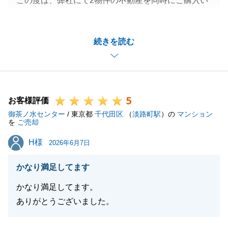
この度は、弊社にて2物件の不動産を同時にご購入い
ただき、誠にありがとうございました。
重複する複雑なお手続きにも常に迅速かつ的確にご対
続きを読む
応くださったおかげで、無事にお引き渡しを完了する
ことができました。
T様の多大なるご協力に、心より感謝申し上げます。
新たな2つの拠点からのスタートが、T様の事業のさ
5
らなるご発展へとつながりますよう、スタッフ一同、
お客様評価
御茶ノ水センター
心よりお祈り申し上げます。
/ 東京都
千代田区
（
淡路町駅
）の
マンション
を
ご売却
今後とも末永いお付き合いをよろしくお願いいたしま
H様
H様
す。
2026年6月7日
かなり満足してます
かなり満足してます。
閉じる
ありがとうございました。