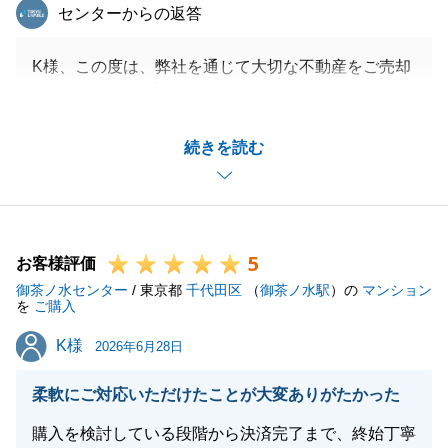
東急リバブル
センターからの返答
K様、この度は、弊社を通じて大切な不動産をご売却
いただきまして誠にありがとうございました。
また、ご多忙のところ諸々のお手続きにご協力をいた
続きを読む
だきましたこと重ねて御礼申し上げます。
無事に取引を終えることができて私も大変嬉しく思っ
ております。
不動産に関することでお困り事がございましたらいつ
5
でもお気軽にご連絡下さいませ。
お客様評価
御茶ノ水センター
今後とも何卒よろしくお願いいたします。
/ 東京都
千代田区
（
御茶ノ水駅
）の
マンション
を
ご購入
K様
K様
2026年6月28日
閉じる
柔軟にご対応いただけたことが大変ありがたかった
購入を検討している段階から決済完了まで、終始丁寧