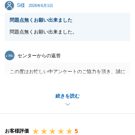
S様
S様
2026年6月1日
閉じる
問題点無くお願い出来ました
問題点無くお願い出来ました。
東急リバブル
センターからの返答
この度はお忙しい中アンケートのご協力を頂き、誠に
ありがとうございます。
S様におきましては、お荷物のお片付け等ご負担も大
続きを読む
きかったかと存じますが、迅速にご対応頂きスムーズ
に取引を進める事が出来ました。
今後とも不動産に関するお困り事があれば何なりとお
申し付け下さいませ。
5
引き続きよろしくお願いいたします。
お客様評価