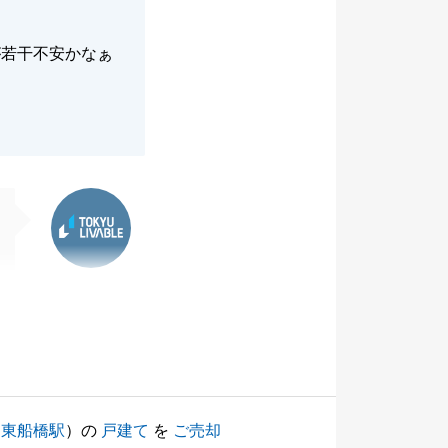
が若干不安かなぁ
東急リバブル
（
東船橋駅
）の
戸建て
を
ご売却