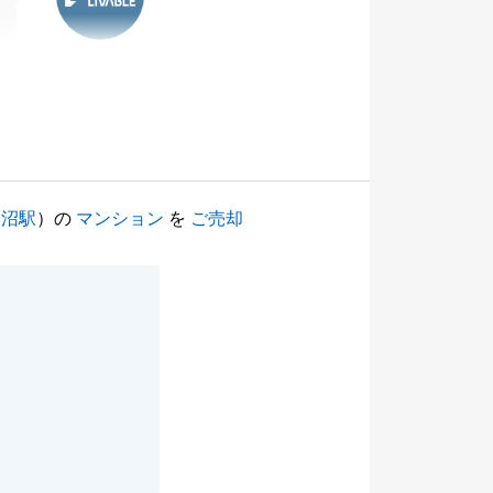
田沼駅
）の
マンション
を
ご売却