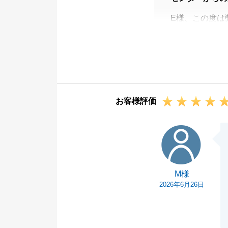
E様、この度は
また、大変温か
お時間を頂戴し
できて何よりで
今後ともお困り
引き続きどうぞ
お客様評価
M様
M様
2026年6月26日