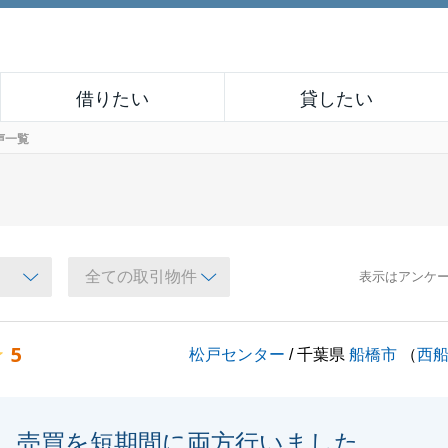
借りたい
貸したい
声一覧
表示はアンケ
5
松戸センター
/ 千葉県
船橋市
（
西
売買を短期間に両方行いました