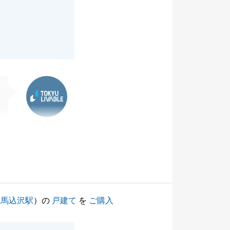
東急リバブル
（
馬込沢駅
）の
戸建て
を
ご購入