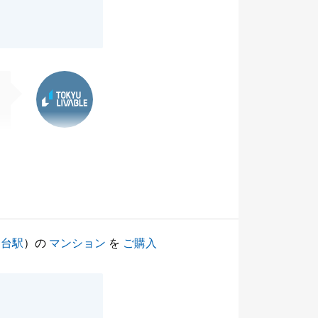
東急リバブル
向台駅
）の
マンション
を
ご購入