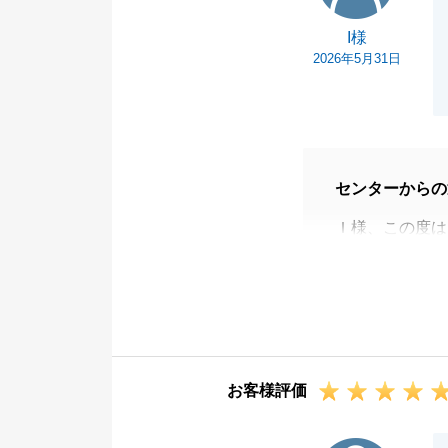
I様
2026年5月31日
センターからの
Ｉ様、この度は
ありがとうござ
ご決済に至るま
んでした。
今後も、不動産
い。
お客様評価
Ｉ様の今後のご
T様