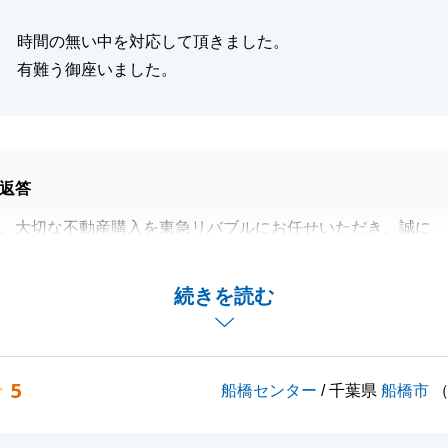
時間の無い中を対応して頂きました。
有難う御座いました。
返答
、大切な不動産購入を東急リバブルにお任せいただき、誠に
いました。
でに、ご不安やご心配をお掛けして、大変申し訳ございませ
続きを読む
の事について、何かありましたら、お気軽にお知らせくださ
5
船橋センター
/ 千葉県
船橋市
健勝とご多幸をお祈り申し上げます。