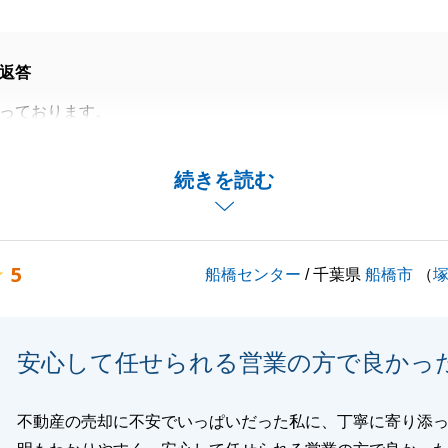
返答
っております。
にお取引が完了いたしましたこと、深く御礼申し上げます。
ード感が求められる案件でございました。
続きを読む
らず、M様の迅速かつ丁寧なご対応のおかげで、終始安心し
できました。
ございました。
5
船橋センター
/ 千葉県
船橋市
（
いましたら、ぜひご一緒させていただけますと幸いです。
ぞよろしくお願い申し上げます。
安心して任せられる営業の方で良かっ
閉じる
不動産の売却に不安でいっぱいだった私に、丁寧に寄り添