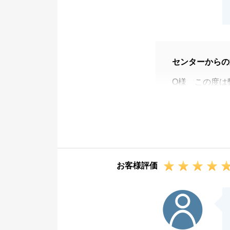
センターからの
O様 この度は
不動産売却でご
するお手伝いが
方こそ、いつも
今後とも何かご
しいスタートを
お客様評価
K様