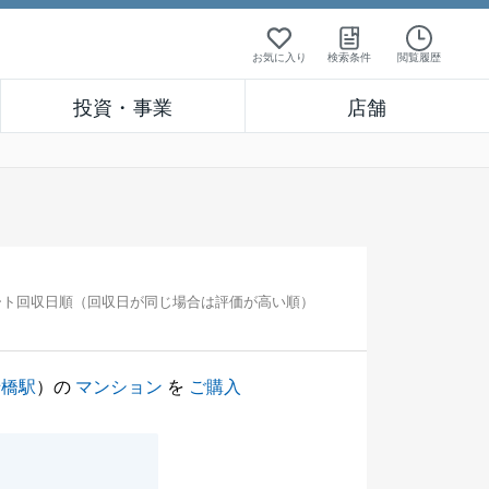
お気に入り
検索条件
閲覧履歴
投資・事業
店舗
ート回収日順（回収日が同じ場合は評価が高い順）
船橋駅
）の
マンション
を
ご購入