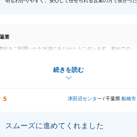
明もわかりやすく、安心して任せられる営業の方で良かっ
返答
弊社をご利用いただき誠にありがとうございます。初めての
不安も大きかったかと思いますが、少しでもO様の心を軽く
できたのであれば、これほど嬉しいことはありません。私の
続きを読む
ご丁寧にご対応いただき深く感謝しております。
ざいましたら、いつでもお気軽にご連絡ください。O様の新
応援しております。
5
津田沼センター
/ 千葉県
船橋市
閉じる
スムーズに進めてくれました