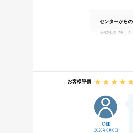
センターからの
大変お世話にな
この度は、無事
今回は特にスピ
それにもかかわ
て進めることが
誠にありがとう
お客様評価
また機会がござ
今後とも、どう
O様
O様
2026年6月8日