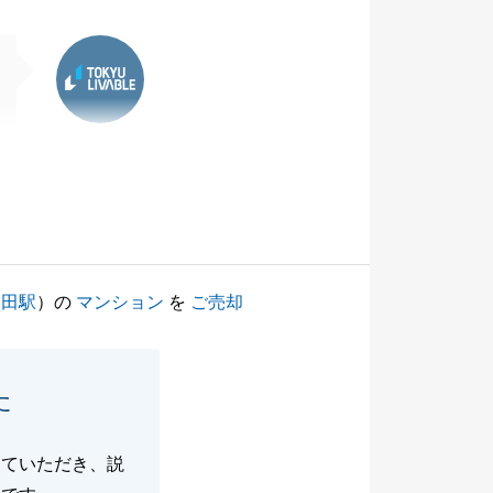
東急リバブル
塚田駅
）の
マンション
を
ご売却
た
っていただき、説