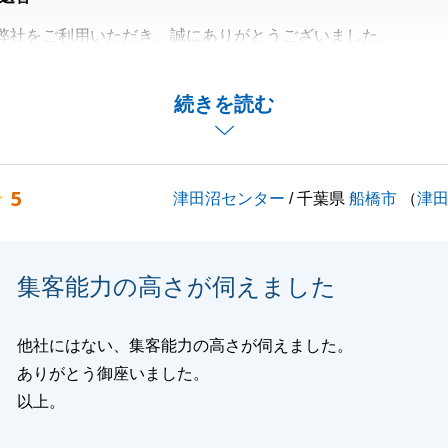
弊社をご利用いただき、誠にありがとうございました。
いお言葉をいただき、大きな励みになっております。
てしまいましたが、最終的にE様にご満足いただける対応が
続きを読む
ございます。
事がございましたら、いつでもお気軽にご連絡下さい。
よろしくお願いいたします。
5
津田沼センター
/ 千葉県
船橋市
（
津
閉じる
集客能力の高さが伺えました
他社にはない、集客能力の高さが伺えました。
ありがとう御座いました。
以上。