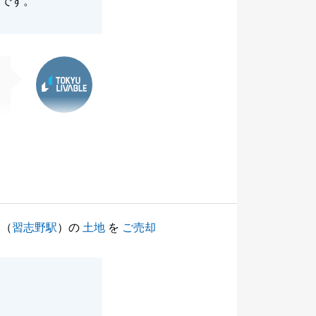
たです。
東急リバブル
（
習志野駅
）の
土地
を
ご売却