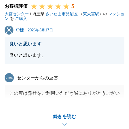
5
お客様評価
大宮センター
/ 埼玉県
さいたま市見沼区
（
東大宮駅
）の
マンショ
ン
を
ご購入
閉じる
O様
O様
2026年3月17日
良いと思います
良いと思います。
東急リバブル
センターからの返答
この度は弊社をご利用いただき誠にありがとうござい
ました。
O様の新居のご購入に携わることができ、大変光栄に
続きを読む
思っております。
お取引をスムーズに進めることができたのもO様が迅