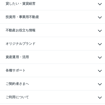
不動産売却について
注目キーワード物件特集
オフィス・店舗の賃貸
貸したい・賃貸経営
不動産査定について
購入ガイド
借りるときの流れ
売却サービス
借りるガイド
不動産売却の流れ
無料賃料査定
多言語対応
不動産買換えの流れ
マンション賃料データ
投資用・事業用不動産
売却ガイド
賃貸管理プラン
English
繁体中文
簡体中文
リロケーションについて
投資用不動産
貸すときの流れ
事業用不動産
不動産お役立ち情報
貸すガイド
マンション投資
投資用マンション
不動産AIアドバイザー Tellus Talk
マンション一棟
マンションライブラリー
オリジナルブランド
アパート経営
人気マンションランキング
アパート投資用物件
暮らしに役立つ不動産メディア

収益物件
当社売主リノベーションマンション
「Lnote」
ビル購入（ビル一棟）
一棟リノベーションマンション

資産運用・活用
不動産相場・不動産価格情報
投資用不動産の売却査定
L`GENTE（ルジェンテ）
不動産売却FAQ
事業用不動産の売却査定
区分リノベーションマンション

不動産コラム・ニュース
等価交換事業
海外不動産
Lideas（リディアス）
不動産用語集
不動産M&A
各種サポート
投資用一棟レジデンスWELL

不動産なんでもネット相談室
アセットマネジメント・出資
SQUARE（ウェルスクエア）
住まいの税金
不動産小口投資

シニア向けサポート
物件一括検索（購入＆賃貸）
LEGACIA（レガシア）
相続サポート
ご契約者さまへ
リフォームサポート
ご契約者さまサポートメニュー
ご紹介・再契約特典
ご利用について
入居者様専用-各種ご案内（賃貸）
東急こすもす会「こすもすWeb」