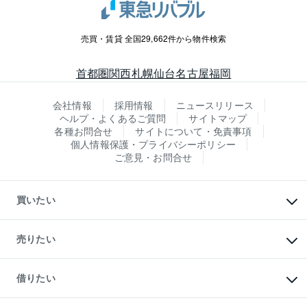
売買・賃貸 全国29,662件から物件検索
首都圏
関西
札幌
仙台
名古屋
福岡
会社情報
採用情報
ニュースリリース
ヘルプ・よくあるご質問
サイトマップ
各種お問合せ
サイトについて・免責事項
個人情報保護・プライバシーポリシー
ご意見・お問合せ
買いたい
マンションの購入
新築・分譲マンションの購入
売りたい
中古マンションの購入
一戸建ての購入
マンションの売却・査定
新築一戸建ての購入
一戸建ての売却・査定
借りたい
中古一戸建ての購入
土地の売却・査定
土地の購入
スピードAI査定
不動産購入の流れ
物件を借りる