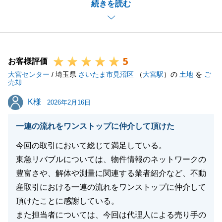
続きを読む
却に携わることができ、微力ながらお役に立てました
こと、大変光栄に思っております。
また、購入される方もとてもお部屋を気に入っていた
だき、良縁に恵まれてお取引ができたこと私も嬉しく
5
思います。
お客様評価
大宮センター
今後も不動産に関してお困り事やご相談などございま
/ 埼玉県
さいたま市見沼区
（
大宮駅
）の
土地
を
ご
売却
したらお気軽にご連絡いただければ幸いです。
K様
K様
引き続き末永いお付き合いを何卒よろしくお願いいた
2026年2月16日
します。
一連の流れをワンストップに仲介して頂けた
今回の取引において総じて満足している。
東急リバブルについては、物件情報のネットワークの
閉じる
豊富さや、解体や測量に関連する業者紹介など、不動
産取引における一連の流れをワンストップに仲介して
頂けたことに感謝している。
また担当者については、今回は代理人による売り手の