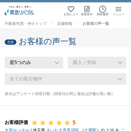
お気に入り
検索条件
閲覧履歴
メニュー
不動産売買・仲介トップ
店舗情報
お客様の声一覧
お客様の声一覧
売買
表示はアンケート回収日順（回収日が同じ場合は評価が高い順）
5
お客様評価
大宮センター
/ 埼玉県
さいたま市見沼区
（
七里駅
）の
土地
を
ご