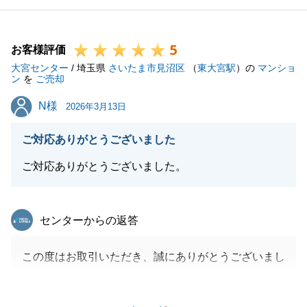
速にご対応いただいたおかげです。
また機会がございましたら、是非お声がけください。
5
今後とも末永いお付き合いをよろしくお願い申し上げ
お客様評価
大宮センター
ます。
/ 埼玉県
さいたま市見沼区
（
東大宮駅
）の
マンショ
ン
を
ご売却
N様
N様
2026年3月13日
閉じる
ご対応ありがとうございました
ご対応ありがとうございました。
東急リバブル
センターからの返答
この度はお取引いただき、誠にありがとうございまし
た。
N様のご家族で過ごされた思い入れのあるお家のご売