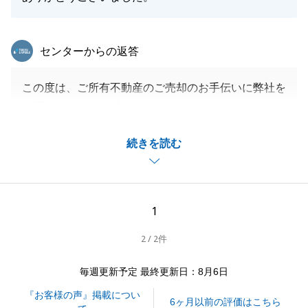
東急リバブル
センターからの返答
この度は、ご所有不動産のご売却のお手伝いに弊社を
お選びいただき、誠にありがとうございました。
迅速なご対応をいただいたおかげで、スムーズなお取
続きを読む
引を行うことができました。
お話をさせていただく中で、様々なご縁もありました
ので、今後またS様のお力になれることがございまし
たら、お気軽におご相談いただけますと幸いです。
1
この度は大変お世話になりました。今後ともどうぞよ
2 / 2件
ろしくお願いいたします。
毎週更新予定 最終更新日：8月6日
『お客様の声』掲載につい
閉じる
6ヶ月以前の評価はこちら