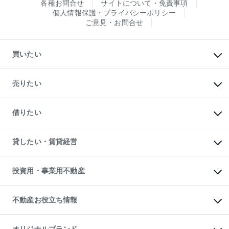
各種お問合せ
サイトについて・免責事項
個人情報保護・プライバシーポリシー
ご意見・お問合せ
買いたい
マンションの購入
新築・分譲マンションの購入
売りたい
中古マンションの購入
一戸建ての購入
マンションの売却・査定
新築一戸建ての購入
一戸建ての売却・査定
借りたい
中古一戸建ての購入
土地の売却・査定
土地の購入
スピードAI査定
不動産購入の流れ
物件を借りる
不動産売却について
注目キーワード物件特集
オフィス・店舗の賃貸
貸したい・賃貸経営
不動産査定について
購入ガイド
借りるときの流れ
売却サービス
借りるガイド
不動産売却の流れ
無料賃料査定
多言語対応
不動産買換えの流れ
マンション賃料データ
投資用・事業用不動産
売却ガイド
賃貸管理プラン
English
繁体中文
簡体中文
リロケーションについて
投資用不動産
貸すときの流れ
事業用不動産
不動産お役立ち情報
貸すガイド
マンション投資
投資用マンション
不動産AIアドバイザー Tellus Talk
マンション一棟
マンションライブラリー