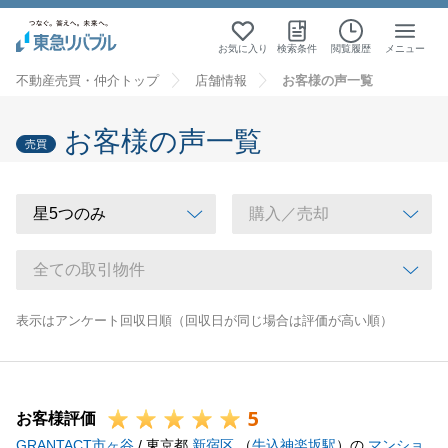
お気に入り
検索条件
閲覧履歴
メニュー
不動産売買・仲介トップ
店舗情報
お客様の声一覧
お客様の声一覧
売買
表示はアンケート回収日順（回収日が同じ場合は評価が高い順）
5
お客様評価
GRANTACT市ヶ谷
/ 東京都
新宿区
（
牛込神楽坂駅
）の
マンショ