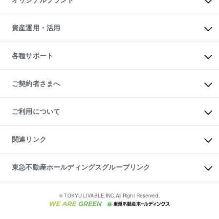
オリジナルブランド
アパート経営
人気マンションランキング
アパート投資用物件
暮らしに役立つ不動産メディア

収益物件
当社売主リノベーションマンション
「Lnote」
ビル購入（ビル一棟）
一棟リノベーションマンション

資産運用・活用
不動産相場・不動産価格情報
投資用不動産の売却査定
L`GENTE（ルジェンテ）
不動産売却FAQ
事業用不動産の売却査定
区分リノベーションマンション

不動産コラム・ニュース
等価交換事業
海外不動産
Lideas（リディアス）
不動産用語集
不動産M&A
各種サポート
投資用一棟レジデンスWELL

不動産なんでもネット相談室
アセットマネジメント・出資
SQUARE（ウェルスクエア）
住まいの税金
不動産小口投資

シニア向けサポート
物件一括検索（購入＆賃貸）
LEGACIA（レガシア）
相続サポート
ご契約者さまへ
リフォームサポート
ご契約者さまサポートメニュー
ご紹介・再契約特典
ご利用について
入居者様専用-各種ご案内（賃貸）
東急こすもす会「こすもすWeb」
本人確認に関するお客様へのお願い
金融商品取引について
関連リンク
東急リバブル ソーシャルメディアポリシー
ご意見・お問い合わせ（金融商品取引専用の相談・お問い合わせ窓口）
すまいValue
保険募集におけるプライバシー・ポリシー
これからご結婚される方に東急百貨店のブライダルクラブ
東急不動産ホールディングスグループリンク
ダイレクトメール（郵送物）・Eメールなどの送付停止について
人材サービスのご用命は 東急リバブルスタッフ株式会社まで
宅地建物取引業者の皆様へ
東北の逸品を贈ります 東北すぐれものセレクション
東急不動産
民泊の開業・運営のご相談は「ReINN株式会社」まで
東急コミュニティー
© TOKYU LIVABLE,INC.All Right Reserved.
東急リバブル
東急住宅リース
学生情報センター（ナジック）