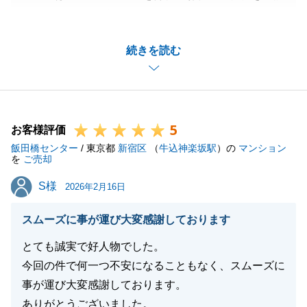
にありがとうございました。
また、温かいお言葉をいただき、心より御礼申し上げ
続きを読む
ます。
頂戴いたしましたお言葉を励みに、今後もより一層精
進して参ります。
今後もM様のお力になれることがございましたら、ど
5
うぞお気軽にご連絡くださいませ。引き続きよろしく
お客様評価
飯田橋センター
お願い申し上げます。
/ 東京都
新宿区
（
牛込神楽坂駅
）の
マンション
を
ご売却
S様
S様
2026年2月16日
閉じる
スムーズに事が運び大変感謝しております
とても誠実で好人物でした。
今回の件で何一つ不安になることもなく、スムーズに
事が運び大変感謝しております。
ありがとうございました。